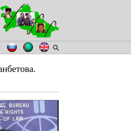
я
нбетова.