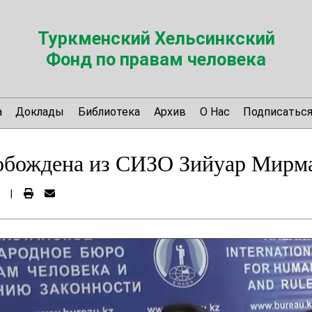
Туркменский Хельсинкский
Фонд по правам человека
а
Доклады
Библиотека
Архив
О Нас
Подписатьс
обождена из СИЗО Зийуар Мирма
|