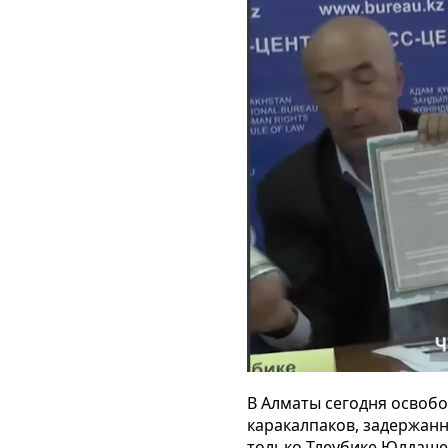
В Алматы сегодня освобо
каракалпаков, задержанн
только Тлеубике Юлдашев