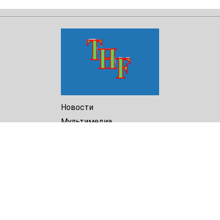
Новости
Мультимедиа
Доклады
Библиотека
Архив
О Нас
Turkmenistan Helsinki