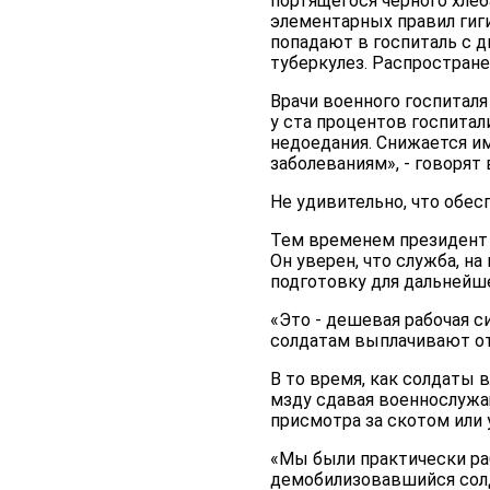
портящегося чёрного хлеб
элементарных правил гиг
попадают в госпиталь с 
туберкулез. Распростране
Врачи военного госпиталя
у ста процентов госпита
недоедания. Снижается и
заболеваниям», - говорят 
Не удивительно, что обе
Тем временем президент Т
Он уверен, что служба, 
подготовку для дальнейш
«Это - дешевая рабочая си
солдатам выплачивают от
В то время, как солдаты 
мзду сдавая военнослужащ
присмотра за скотом или 
«Мы были практически раб
демобилизовавшийся солда