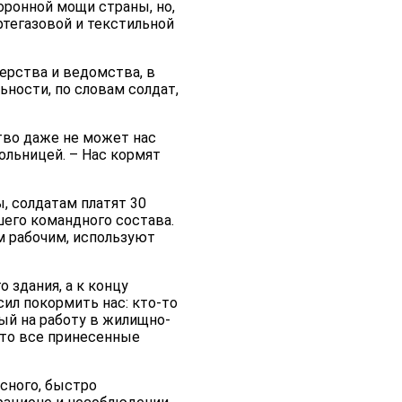
оронной мощи страны, но,
фтегазовой и текстильной
ерства и ведомства, в
ьности, по словам солдат,
ство даже не может нас
больницей. – Нас кормят
, солдатам платят 30
шего командного состава.
м рабочим, используют
 здания, а к концу
сил покормить нас: кто-то
ный на работу в жилищно-
что все принесенные
сного, быстро