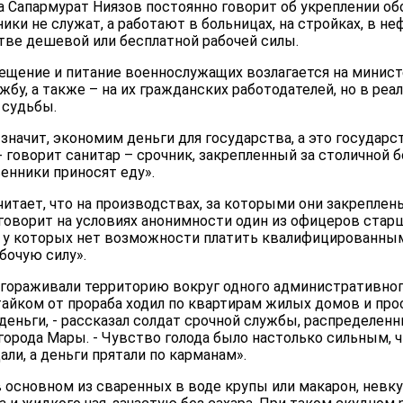
 Сапармурат Ниязов постоянно говорит об укреплении об
ики не служат, а работают в больницах, на стройках, в не
ве дешевой или бесплатной рабочей силы.
ещение и питание военнослужащих возлагается на минист
бу, а также – на их гражданских работодателей, но в реал
 судьбы.
значит, экономим деньги для государства, а это государ
- говорит санитар – срочник, закрепленный за столичной 
енники приносят еду».
итает, что на производствах, за которыми они закреплены
 говорит на условиях анонимности один из офицеров стар
я, у которых нет возможности платить квалифицированны
бочую силу».
гораживали территорию вокруг одного административного
 тайком от прораба ходил по квартирам жилых домов и про
 деньги, - рассказал солдат срочной службы, распределен
города Мары. - Чувство голода было настолько сильным, 
ли, а деньги прятали по карманам».
 основном из сваренных в воде крупы или макарон, невку