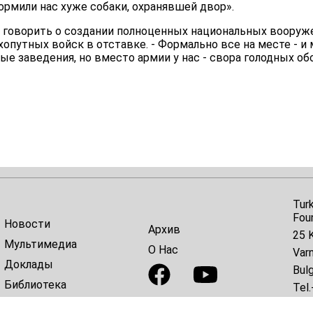
ормили нас хуже собаки, охранявшей двор».
 говорить о создании полноценных национальных вооружен
опутных войск в отставке. - Формально все на месте - и
ые заведения, но вместо армии у нас - свора голодных об
Tur
Fou
Новости
Архив
25 K
Мультимедиа
О Нас
Var
Доклады
Bulg
Библиотека
Tel.
E-ma