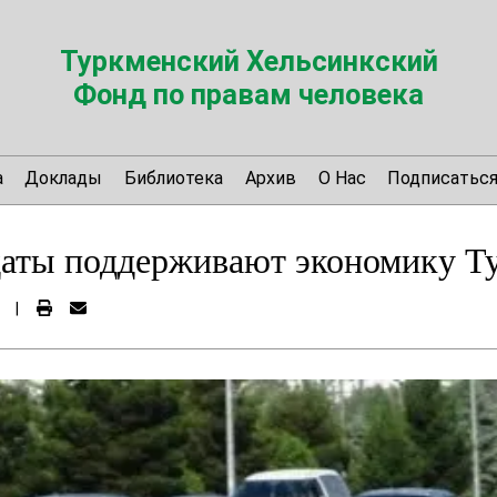
Туркменский Хельсинкский
Фонд по правам человека
а
Доклады
Библиотека
Архив
О Нас
Подписатьс
даты поддерживают экономику Т
|