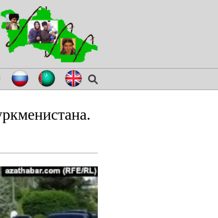
я
уркменистана.