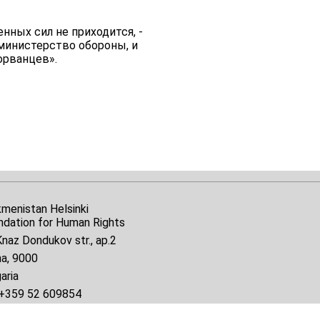
ных сил не приходится, -
 министерство обороны, и
орванцев».
kmenistan Helsinki
ndation for Human Rights
naz Dondukov str., ap.2
na, 9000
aria
+359 52 609854
il:
tkmprotect@gmail.com