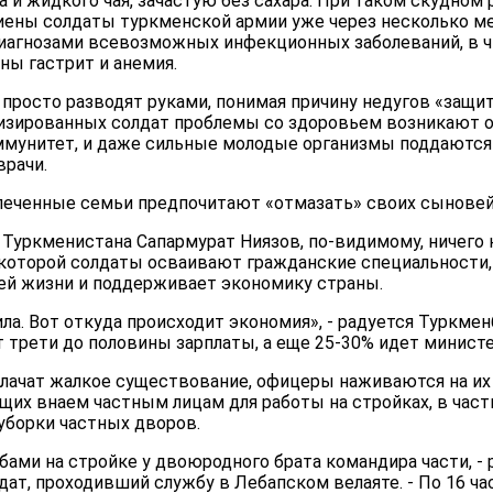
а и жидкого чая, зачастую без сахара. При таком скудном
иены солдаты туркменской армии уже через несколько м
диагнозами всевозможных инфекционных заболеваний, в ч
ны гастрит и анемия.
 просто разводят руками, понимая причину недугов «защи
лизированных солдат проблемы со здоровьем возникают о
ммунитет, и даже сильные молодые организмы поддаютс
врачи.
спеченные семьи предпочитают «отмазать» своих сыновей
уркменистана Сапармурат Ниязов, по-видимому, ничего н
на которой солдаты осваивают гражданские специальности
ей жизни и поддерживает экономику страны.
ла. Вот откуда происходит экономия», - радуется Туркменб
 трети до половины зарплаты, а еще 25-30% идет минист
влачат жалкое существование, офицеры наживаются на их
их внаем частным лицам для работы на стройках, в част
уборки частных дворов.
ами на стройке у двоюродного брата командира части, - 
т, проходивший службу в Лебапском велаяте. - По 16 ча