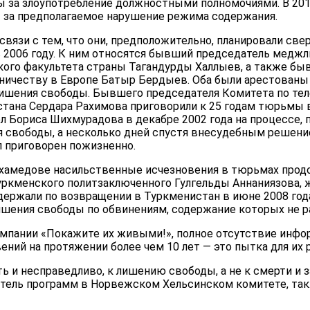
ы за злоупотребление должностными полномочиями. В 2012
т за предполагаемое нарушение режима содержания.
связи с тем, что они, предположительно, планировали свер
в 2006 году. К ним относятся бывший председатель меджл
кого факультета страны Тагандурды Халлыев, а также бы
ничеству в Европе Батыр Бердыев. Оба были арестованы 
лишения свободы. Бывшего председателя Комитета по те
ана Сердара Рахимова приговорили к 25 годам тюрьмы в
л Бориса Шихмурадова в декабре 2002 года на процессе, 
ия свободы, а несколько дней спустя внесудебным решен
л приговорен пожизненно.
амедове насильственные исчезновения в тюрьмах продо
уркменского политзаключенного Гулгельды Аннаниязова, ж
держали по возвращении в Туркменистан в июне 2008 года
лишения свободы по обвинениям, содержание которых не р
мпании «Покажите их живыми!», полное отсутствие инфо
ний на протяжении более чем 10 лет — это пытка для их 
ь и несправедливо, к лишению свободы, а не к смерти и 
итель программ в Норвежском Хельсинском комитете, т