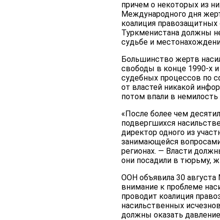
причем о некоторых из них
Международного дня жерт
коалиция правозащитных 
Туркменистана должны н
судьбе и местонахождении
Большинство жертв наси
свободы в конце 1990-х и
судебных процессов по сф
от властей никакой инфо
потом впали в немилость
«После более чем десяти
подвергшихся насильствен
директор одного из участ
занимающейся вопросами 
регионах. — Власти долж
они посадили в тюрьму, ж
ООН объявила 30 августа
внимание к проблеме нас
проводит коалиция право
насильственных исчезнов
должны оказать давление 