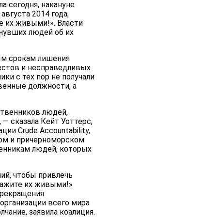
ла сегодня, накануне
вгуста 2014 года,
е их живыми!». Власти
нувших людей об их
ым срокам лишения
рестов и несправедливых
ки с тех пор не получали
венные должности, а
ственников людей,
— сказала Кейт Уоттерс,
и Crude Accountability,
ком и причерноморском
венникам людей, которых
ий, чтобы привлечь
кажите их живыми!»
прекращения
организации всего мира
лчание, заявила коалиция.