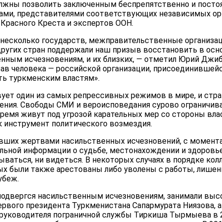
лжны позволить заключенным беспрепятственно и постоя
ами, представителями соответствующих независимых ор
расного Креста и экспертов ООН.
и несколько государств, межправительственные организац
других стран поддержали наш призыв восстановить в осн
нным исчезновениям, и их близких, — отметил Юрий Джиб
ав человека — российской организации, присоединившейс
ь туркменским властям».
ует один из самых репрессивных режимов в мире, и стра
ения. Свободы СМИ и вероисповедания сурово ограничив
время живут под угрозой карательных мер со стороны вла
 инструмент политического возмездия.
вших жертвами насильственных исчезновений, с момента 
льной информации о судьбе, местонахождении и здоровье 
ваться, ни видеться. В некоторых случаях в порядке кол
х были также арестованы либо уволены с работы, лише
убеж.
 подвергся насильственным исчезновениям, занимали вы
рвого президента Туркменистана Сапармурата Ниязова, а
 руководителя пограничной службы Тиркиша Тырмыева в 2