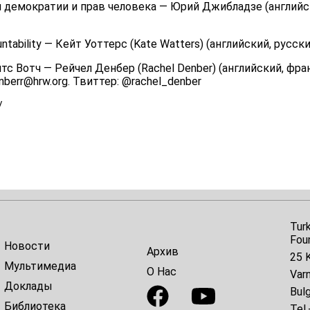
 демократии и прав человека — Юрий Джибладзе (английск
ntability — Кейт Уоттерс (Kate Watters) (английский, русск
с Вотч — Рейчел Денбер (Rachel Denber) (английский, фран
nberr@hrw.org. Твиттер: @rachel_denber
/
Tur
Fou
Новости
Архив
25 K
Мультимедиа
О Нас
Var
Доклады
Bulg
Библиотека
Tel.