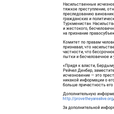
Насильственные исчезно
тяжкое преступление, от
преследованию виновнико
гражданских и политичес
Туркменистан. Насильств
и жестокого, бесчеловечн
на признание правосубъек
Комитет по правам челов
признавал, что насильст
частности, что бессрочн
пытки и бесчеловечное и
«Придя к власти, Бердым
Рейчел Денбер, заместит
исчезновение — это прест
никакой информации о ег
больше причастность его
Дополнительную информац
http://provetheyarealive.org
За дополнительной инфор