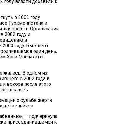
 году власти добавили к
гнуть в 2002 году
иса Туркменистана и
вший посол в Организации
в 2002 году и
левидению и
 2003 году. Бывшего
продлившемся один день,
ием Халк Маслахаты
лжились. В одном из
ившего с 2002 года в
 и вскоре после этого
азглашалось.
рмации о судьбе жертв
родственников.
забвению», — подчеркнула
акже присоединившемся к