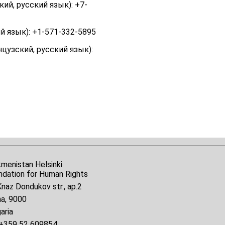
ий, русский язык): +7-
ий язык): +1-571-332-5895
цузский, русский язык):
kmenistan Helsinki
ndation for Human Rights
naz Dondukov str., ap.2
na, 9000
aria
+359 52 609854