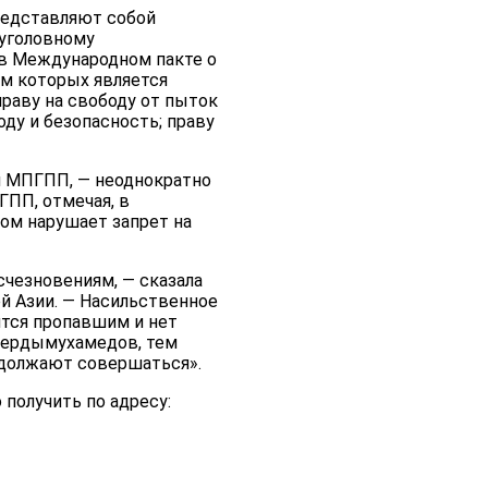
редставляют собой
 уголовному
 в Международном пакте о
ом которых является
раву на свободу от пыток
ду и безопасность; праву
и МПГПП, — неоднократно
ПП, отмечая, в
ом нарушает запрет на
чезновениям, — сказала
й Азии. — Насильственное
ится пропавшим и нет
Бердымухамедов, тем
одолжают совершаться».
получить по адресу: