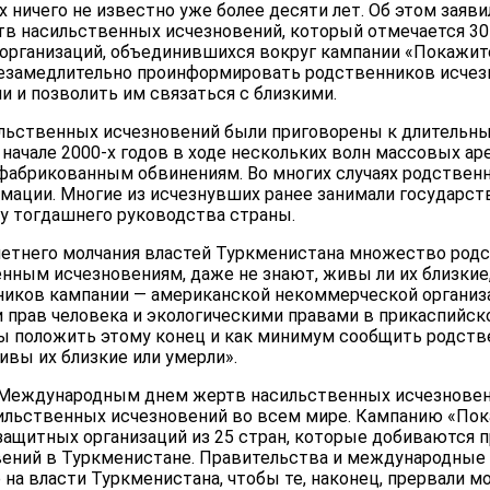
 ничего не известно уже более десяти лет. Об этом заяви
в насильственных исчезновений, который отмечается 30 а
организаций, объединившихся вокруг кампании «Покажит
езамедлительно проинформировать родственников исчез
 и позволить им связаться с близкими.
льственных исчезновений были приговорены к длительн
 начале 2000-х годов в ходе нескольких волн массовых а
абрикованным обвинениям. Во многих случаях родственни
рмации. Многие из исчезнувших ранее занимали государст
 у тогдашнего руководства страны.
летнего молчания властей Туркменистана множество род
ным исчезновениям, даже не знают, живы ли их близкие, 
ников кампании — американской некоммерческой организаци
прав человека и экологическими правами в прикаспийс
ны положить этому конец и как минимум сообщить родст
ивы их близкие или умерли».
 Международным днем жертв насильственных исчезновен
ильственных исчезновений во всем мире. Кампанию «По
защитных организаций из 25 стран, которые добиваются 
ений в Туркменистане. Правительства и международные 
на власти Туркменистана, чтобы те, наконец, прервали мо