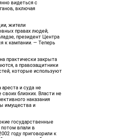
нно видеться с
ганов, включая
ии, жители
овных правах людей,
ладзе, президент Центра
я к кампании. — Теперь
на практически закрыта
аются, а правозащитники
стей, которые используют
ареста и суда не
своих близких. Власти не
лективного наказания
ны имущества и
сокие государственные
 потом впали в
002 году приговорили к