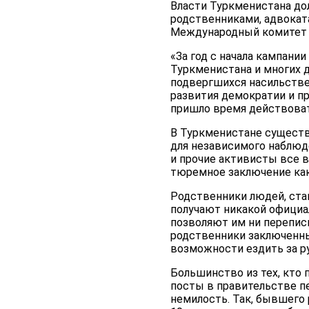
Власти Туркменистана до
родственниками, адвокат
Международный комитет К
«За год с начала кампани
Туркменистана и многих 
подвергшихся насильстве
развития демократии и пр
пришло время действоват
В Туркменистане существ
для независимого наблюд
и прочие активисты все 
тюремное заключение как
Родственники людей, ста
получают никакой официа
позволяют им ни переписы
родственники заключенны
возможности ездить за р
Большинство из тех, кто
посты в правительстве пе
немилость. Так, бывшего