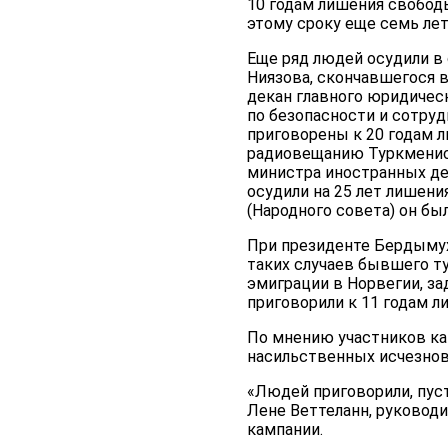
10 годам лишения свобод
этому сроку еще семь ле
Еще ряд людей осудили в 
Ниязова, скончавшегося 
декан главного юридичес
по безопасности и сотруд
приговорены к 20 годам 
радиовещанию Туркменист
министра иностранных де
осудили на 25 лет лишен
(Народного совета) он бы
При президенте Бердымух
таких случаев бывшего т
эмиграции в Норвегии, за
приговорили к 11 годам 
По мнению участников ка
насильственных исчезнове
«Людей приговорили, пуст
Лене Веттеланн, руковод
кампании.