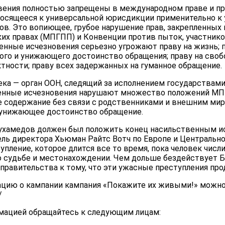
вения полностью запрещены в международном праве и п
носящееся к универсальной юрисдикции применительно к
в. Это вопиющее, грубое нарушение прав, закрепленных
ких правах (МПГПП) и Конвенции против пыток, участник
енные исчезновения серьезно угрожают праву на жизнь; п
ого и унижающего достоинство обращения; праву на свобо
тности; праву всех задержанных на гуманное обращение.
ека — орган ООН, следящий за исполнением государствам
венные исчезновения нарушают множество положений МПГ
ое содержание без связи с родственниками и внешним мир
 унижающее достоинство обращение.
ухамедов должен был положить конец насильственным ис
ель директора Хьюман Райтс Вотч по Европе и Центрально
упление, которое длится все то время, пока человек числ
о судьбе и местонахождении. Чем дольше бездействует 
 правительства к тому, что эти ужасные преступления пр
ию о кампании кампания «Покажите их живыми!» можно 
/
мацией обращайтесь к следующим лицам: