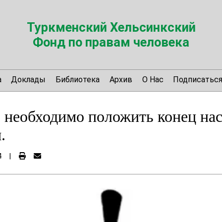
Туркменский Хельсинкский
Фонд по правам человека
а
Доклады
Библиотека
Архив
О Нас
Подписатьс
 необходимо положить конец на
.
4
|