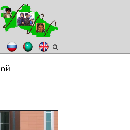
я
кой