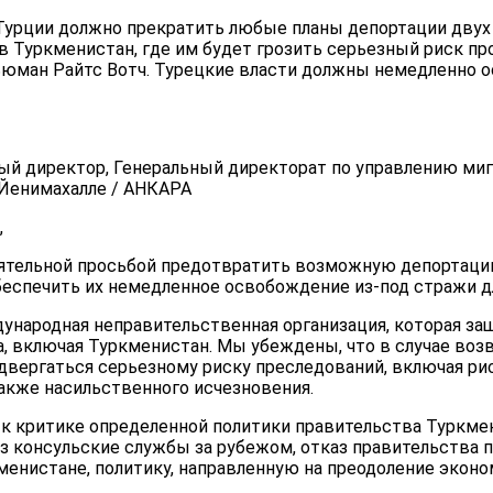
 Турции должно прекратить любые планы депортации дву
 Туркменистан, где им будет грозить серьезный риск пр
ьюман Райтс Вотч. Турецкие власти должны немедленно о
ный директор, Генеральный директорат по управлению м
 Йенимахалле / АНКАРА
,
ятельной просьбой предотвратить возможную депортаци
беспечить их немедленное освобождение из-под стражи д
дународная неправительственная организация, которая за
а, включая Туркменистан. Мы убеждены, что в случае во
двергаться серьезному риску преследований, включая ри
также насильственного исчезновения.
 к критике определенной политики правительства Туркмен
з консульские службы за рубежом, отказ правительства 
менистане, политику, направленную на преодоление эконо