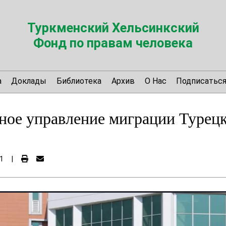
Туркменский Хельсинкский
Фонд по правам человека
а
Доклады
Библиотека
Архив
О Нас
Подписатьс
ное управление миграции Турец
1
|