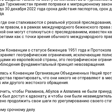
ода Туркменистан принял поправки к миграционному закон
о 30 декабря 2022 года срока действия паспортов, срок 
да.
 где они сталкиваются с реальной угрозой преследования,
 правом, а в рамках международного беженского права 
орой они могут столкнуться с преследованием, известен к
ретами как с точки зрения обычного международного права
ом Конвенции о статусе беженцев 1951 года и Протокола 1
сохраняет географические ограничения, исключающие пол
дцами из европейской страны, это географическое огран
соблюдения фундаментальный принцип невозвращения.
лась к Конвенции Организации Объединенных Наций проти
рства гарантировать, что они никого не отправляют в мес
 или другого жестокого обращения.
чить, чтобы Рахманов, Абулов и Аллалиев не были прину
х был доступ к адвокату, и чтобы они были незамедлите
ено продолжить свои шаги по урегулированию своего стат
ому срочному делу.