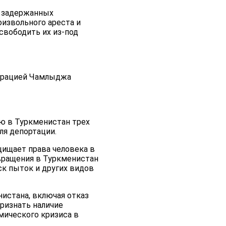
х задержанных
оизвольного ареста и
свободить их из-под
играцией Чамлыджа
ю в Туркменистан трех
ля депортации.
щищает права человека в
звращения в Туркменистан
ск пыток и других видов
истана, включая отказ
признать наличие
мического кризиса в