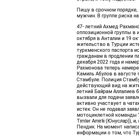
Пишу в срочном порядке,
мужчин. В группе риска н
47- летний Ахмед Рахман
оппозиционной группы в 
октября в Анталии и 19 о
жительство в Турции исте
туркменского паспорта и
гражданам в продлении па
декабря 2022 года и наме
Рахмонова теперь намерен
Камиль Абулов в августе
Стамбуле. Полиция Стамбу
действующий вид на жител
летний Байрам Аллалиев б
вызвали для подачи заявл
активно участвует в чата
истек. Он не подавал зая
мотоциклетной команды Упр
Timler Amirlii (Юнуслар))
Пендик. На момент написа
информации о том, что Ту