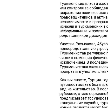
Туркменские власти жес
или контроля за соблюде
выражения политического
правозащитников и актив
независимости и прозрач
исчезли в туркменских тю
неформальные и произвол
родственников диссидент
Участие Рахманова, Абулов
непосредственную угрозу
Туркменистан регулярно п
числе с помощью физическ
исключением. В последни
Туркменистана оказывали 
прекратить участие в чат-
Как вы знаете, Турция - 
путешествовать без визы 
вид на жительство. В по
рубежом, стало серьезной
предписывает государств
консульские службы, тур
новые паспорта могут бы