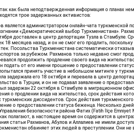
 так как была неподтвержденная информация о планах нем
аходятся трое задержанных активистов:
ов является администратором онлайн-чата туркменской п
изгнании «Демократический выбор Туркменистана». Рахм
ктября доставлен в центр депортации Тузла в Стамбуле. С
к 18 месяцев назад, и он не смог его продлить, поскольку
стек. Посольства Туркменистана систематически отказ
спортов за рубежом. Рахманов только недавно смог прод
ревался продолжить продление своего вида на жительство
 подать от его имени прошение о предоставлении статус
 попытался принять участие в небольшом митинге у туркм
ла задержала его 18 октября и перевела в центр депортац
ьство в Турции, и он не подавал заявление о предоставл
ыл задержан 22 октября в Стамбуле в миграционном офисе
ения о продлении вида на жительство, срок действия котор
х туркменских диссидентов. Срок действия туркменского
вление о предоставлении статуса беженца. Несколько дне
авления безопасности района Фатих (Fatih İlçe Emniyet Mü
, и, как полагают, в настоящее время он содержится в центр
ния статьи Рахманов, Абулов и Аллалиев не имели доступа
ркменистан обвиняет этих людей в преступлении. Они не 