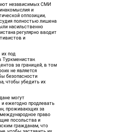
кают независимых СМИ
 инакомыслия и
тической оппозиции,
осудия полностью лишена
были насильственно
нистана регулярно вводит
ктивистов и
 их под
в Туркменистан.
ентов за границей, в том
роих не является
бы безопасности
а, чтобы убедить их
ждане могут
ы и ежегодно продлевать
ан, проживающих за
я международное право
ющие посольства и
нским гражданам, что
е, чтобы заставить их