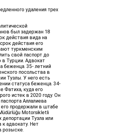
едленного удаления трех
олитической
анов был задержан 18
рок действия вида на
 срок действия его
ывают туркменским
лить свой паспорт до
 в Турции. Адвокат
а беженца. 35- летний
енского посольства в
ии Тузлы. У него есть
ении статуса беженца. 34-
 Фатиха, куда его
ого истек в 2020 году. Он
 паспорта Аллалиева
й его продержали в штабе
dürlüğu Motorsikletli
ах депортации Тузла или
 к адвокату. Нет
в розыске.