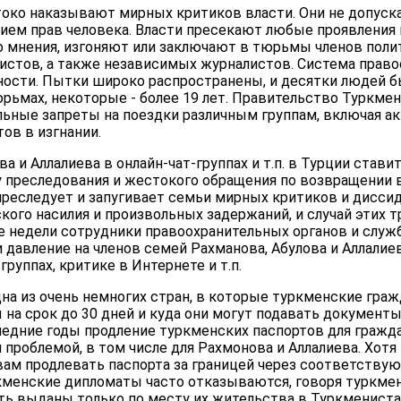
токо наказывают мирных критиков власти. Они не допус
нием прав человека. Власти пресекают любые проявления
 мнения, изгоняют или заключают в тюрьмы членов поли
истов, а также независимых журналистов. Система прав
ности. Пытки широко распространены, и десятки людей 
рьмах, некоторые - более 19 лет. Правительство Туркме
ьные запреты на поездки различным группам, включая а
ов в изгнании.
а и Аллалиева в онлайн-чат-группах и т.п. в Турции ставит
 преследования и жестокого обращения по возвращении 
реследует и запугивает семьи мирных критиков и диссид
ого насилия и произвольных задержаний, и случай этих т
е недели сотрудники правоохранительных органов и служ
давление на членов семей Рахманова, Абулова и Аллалиев
группах, критике в Интернете и т.п.
одна из очень немногих стран, в которые туркменские гра
на срок до 30 дней и куда они могут подавать документ
следние годы продление туркменских паспортов для гражд
 проблемой, в том числе для Рахмонова и Аллалиева. Хот
ам продлевать паспорта за границей через соответству
кменские дипломаты часто отказываются, говоря туркме
ть выданы только по месту их жительства в Туркменистан