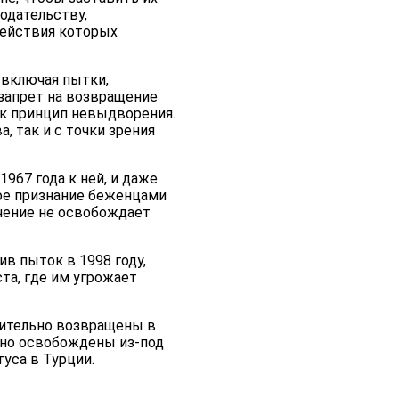
одательству,
действия которых
 включая пытки,
запрет на возвращение
ак принцип невыдворения.
, так и с точки зрения
967 года к ней, и даже
ное признание беженцами
ичение не освобождает
в пыток в 1998 году,
та, где им угрожает
дительно возвращены в
льно освобождены из-под
уса в Турции.