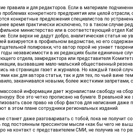
гие правила и для редакторов. Если в материале подчиненн
 проблемах конкретного предприятия или целой отрасли, 
ются конкретные предложения специалистов по устранен
нее время практически исключено, то в таком случае ред
офильное министерство или в соответствующий отдел Ка
ие. Если верхи не дадут добро, аналитическая статья не у
ией визируется в профильном ведомстве, но его содержан
тщательной полировки, что автор порой не узнает творен
а годы независимости в их редакциях были единичные случ
ющего отдела, замредактора или представителя Комитета 
ликации, вызвавшие мало-мальский общественный резонан
ись на страницах газет и журналов. Но каждый такой случа
ми как для автора статьи, так и для тех, по чьей вине те
равило, заканчивался новыми, более жесткими запретами,
 массовой информации дает журналистам свободу на сбор
нзуру. Все это четко прописано на бумаге. В реальной же
лизовать свое право на сбор фактов для написания даже 
ют в этом плане сотрудники региональных изданий.
е станет даже разговаривать с тобой, пока не получит со
сь под постоянным прессингом мысли «как бы чего не выш
бро на контакт с представителем СМИ, не получив на то ра