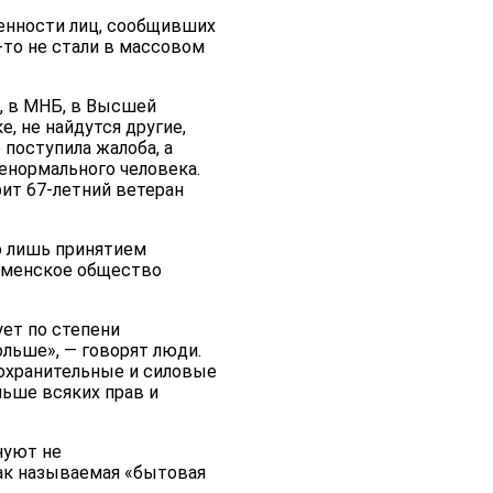
венности лиц, сообщивших
-то не стали в массовом
е, в МНБ, в Высшей
, не найдутся другие,
 поступила жалоба, а
ненормального человека.
рит 67-летний ветеран
о лишь принятием
ркменское общество
ует по степени
ольше», — говорят люди.
оохранительные и силовые
льше всяких прав и
нуют не
так называемая «бытовая