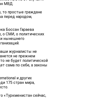
ан МВД.
, то простые граждане
ва перед народом,
рка Боссан Гараева
, о СМИ, о политических
ики нынешнего
ганизаций.
наши журналисты не
танется не прежнем
 то не будет политической
ет сама по себе, а законы
national и других
и 175 стран мира,
есто.
то «Туркменистан сейчас,