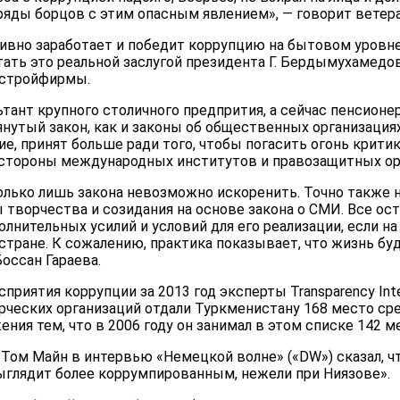
 ряды борцов с этим опасным явлением», — говорит ветер
ивно заработает и победит коррупцию на бытовом уровне
ать это реальной заслугой президента Г. Бердымухамедо
 стройфирмы.
ант крупного столичного предпрития, а сейчас пенсионе
утый закон, как и законы об общественных организациях
ие, принят больше ради того, чтобы погасить огонь крит
стороны международных институтов и правозащитных ор
лько лишь закона невозможно искоренить. Точно также 
 творчества и созидания на основе закона о СМИ. Все ос
олнительных усилий и условий для его реализации, если на
 стране. К сожалению, практика показывает, что жизнь буд
Боссан Гараева.
риятия коррупции за 2013 год эксперты Transparency Inter
еских организаций отдали Туркменистану 168 место сред
ния тем, что в 2006 году он занимал в этом списке 142 м
) Том Майн в интервью «Немецкой волне» («DW») сказал, ч
глядит более коррумпированным, нежели при Ниязове».