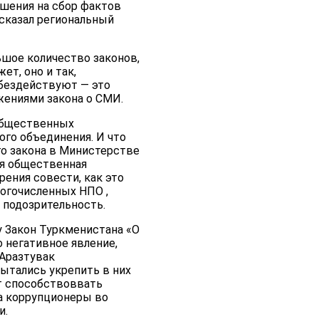
ешения на сбор фактов
 сказал региональный
ьшое количество законов,
т, оно и так,
 бездействуют — это
жениями закона о СМИ.
 общественных
ого объединения. И что
го закона в Министерстве
ая общественная
рения совести, как это
огочисленных НПО ,
 подозрительность.
у Закон Туркменистана «О
о негативное явление,
 Аразтувак
ытались укрепить в них
ет способствоввать
а коррупционеры во
и.