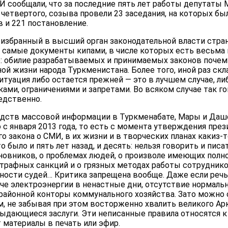
И сообщали, что за последние пять лет работы депутаты 
четвертого, созыва провели 23 заседания, на которых бы
 и 221 постановление.
избранный в высший орган законодательной власти стран
и самые документы кипами, в числе которых есть весьма
о: обилие разрабатываемых и принимаемых законов почем
ой жизни народа Туркменистана. Более того, иной раз ск
ситуация либо остается прежней — это в лучшем случае, ли
ами, ограничениями и запретами. Во всяком случае так го
едственно.
ств массовой информации в Туркменабате, Мары и Дашо
 с января 2013 года, то есть с момента утверждения пре
 закона о СМИ, в их жизни и в творческих планах какиз-
то было и пять лет назад, и десять: нельзя говорить и писа
иновников, о проблемах людей, о произволе имеющих полн
трафных санкций и о грязных методах работы сотрудник
ности судей… Критика запрещена вообще. Даже если речь 
аче электроэнергии в ненастные дни, отсутствие нормаль
районной конторы коммунального хозяйства. Зато можно с
, не забывая при этом восторженно хвалить великого Ар
ыдающиеся заслуги. Эти неписанные правила относятся к 
 материалы в печать или эфир.