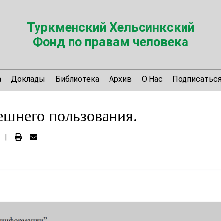
Туркменский Хельсинкский
Фонд по правам человека
а
Доклады
Библиотека
Архив
О Нас
Подписатьс
ешнего пользования.
|