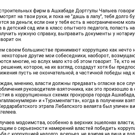
 строительных фирм в Ашхабаде Дортгулы Чалыев говорит
отрят на твои руки, и пока не "дашь в лапу", тебя долго 
тся за деньги; если они у тебя есть в неограниченном ко
 в детский сад или в класс опытного педагога, попасть 
получить нужную справку, выправить документы у нотариус
ворит он.
ем своем большинстве принимают коррупцию как нечто 
 некоторые другие мои собеседники, наоборот, возмущаю
ся многие, но вслух мало кто об этом говорит. Те, кто н
решения, которое, на их взгляд, создадут хотя бы предпо
тижения пусть не окончательной, а частичной победы над 
аждан, мнению, власти должны предавать огласке все слу
обличения руководителя-взяточника, как это произошло в о
тия в коррупционных схемах прокурора города Ашхабада
аллаонумлери» и «Туркменпагта», когда в получении взят
Сердарабатского этрапа Лебапского велаята был уличен в
гелеев.
лучаев мздоимства, особенно в верхних эшелонах власти,
ющим о серьезности намерений властей победить корруп
ба с коррупцией надолго, всерьез, не взирая на лица и дол