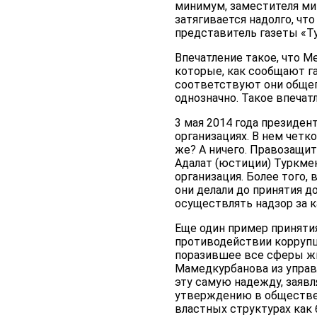
минимум, заместителя мин
затягивается надолго, чт
представитель газеты «Т
Впечатление такое, что 
которые, как сообщают г
соответствуют они общеп
однозначно. Такое впечат
3 мая 2014 года президе
организациях. В нем четк
же? А ничего. Правозащит
Адалат (юстиции) Туркме
организация. Более того,
они делали до принятия 
осуществлять надзор за 
Еще один пример принятия
противодействии коррупци
поразившее все сферы жи
Мамедкурбанова из управ
эту самую надежду, заявл
утверждению в обществе 
властных структурах как 