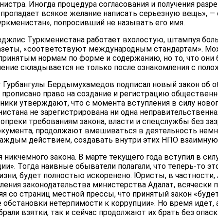
истра. Иногда процедура согласования и получения разр
о пропадает всякое желание написать серьезную вещь», —
уркменистан», попросивший не называть его имя.
Меджлис Туркменистана работает вхолостую, штампуя бол
азеты, «соответствуют международным стандартам». Може
ринятым нормам по форме и содержанию, но то, что они
ление складывается не только после ознакомления с поло
нт Гурбангулы Бердымухамедов подписал новый закон об
о прописано право на создание и регистрацию общественн
ники утверждают, что с момента вступления в силу ново
нистана не зарегистрирована ни одна неправительственн
 вопреки требованиям закона, власти и спецслужбы без заз
документа, продолжают вмешиваться в деятельность немн
каждым действием, создавать внутри этих НПО взаимную
 никчемного закона. В марте текущего года вступил в сил
и». Тогда наивные обыватели полагали, что теперь-то эт
зни, будет полностью искоренено. Юристы, в частности,
ления законодательства министерства Адалат, всячески п
яя со страниц местной прессы, что принятый закон «буд
обстановки нетерпимости к коррупции». Но время идет, 
брали взятки, так и сейчас продолжают их брать без опаск