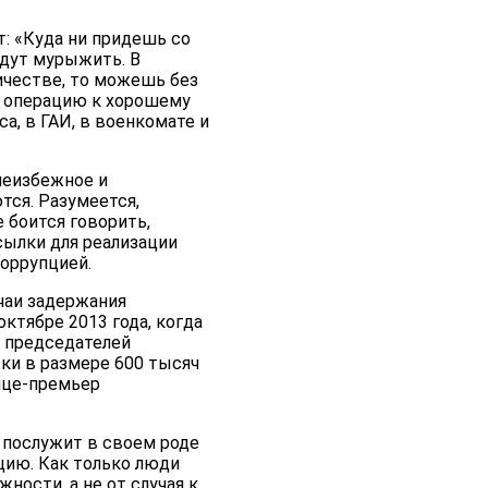
: «Куда ни придешь со
будут мурыжить. В
личестве, то можешь без
на операцию к хорошему
а, в ГАИ, в военкомате и
неизбежное и
тся. Разумеется,
е боится говорить,
сылки для реализации
коррупцией.
чаи задержания
ктябре 2013 года, когда
, председателей
ки в размере 600 тысяч
ице-премьер
 послужит в своем роде
цию. Как только люди
жности, а не от случая к