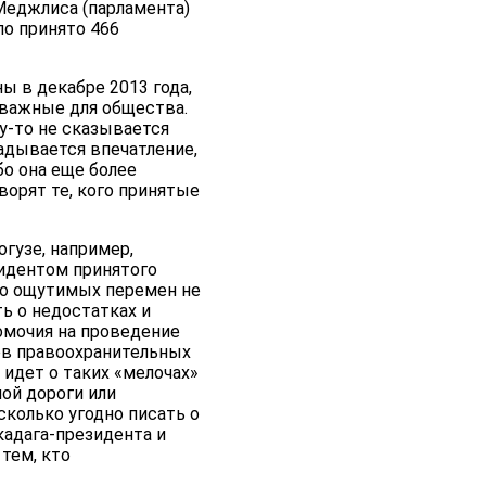
Меджлиса (парламента)
ло принято 466
ы в декабре 2013 года,
 важные для общества.
у-то не сказывается
ладывается впечатление,
бо она еще более
ворят те, кого принятые
гузе, например,
зидентом принятого
то ощутимых перемен не
ть о недостатках и
омочия на проведение
ов правоохранительных
идет о таких «мелочах»
ной дороги или
колько угодно писать о
кадага-президента и
тем, кто