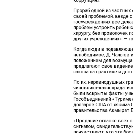
коррупция».
Прораб одной из частных
своей проблемой, везде см
госучреждениях всё делае
проблем устроить ребенка
хирургу, без проволочек 
других учреждениях», — го
Когда люди в подавляющ
непобедимое, Д. Чалыев и
положением дел возмущают
предлагают свое видение 
закона на практике и дос
По их, неравнодушных гр
чиновника-казнокрада, из
были вскрыты факты учас
Гособъединений «Туркменг
долларов США от хякима 
правительства Акмырат Е
«Предание огласке всех с
сигналом, свидетельству
почувствуют, что эта борь