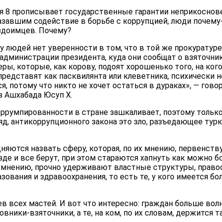
тья 8 прописывает государственные гарантии неприкосно
азавшим содействие в борьбе с коррупцией, люди почему
здоимцев. Почему?
 у людей нет уверенности в том, что в той же прокуратур
 администрации президента, куда они сообщат о взяточнике
ры, которые, как корову, подоят хорошенько того, на кого
представят как пасквилянта или клеветника, психически 
я, потому что никто не хочет остаться в дураках», — гово
з Ашхабада Юсуп Х.
коррумпированности в стране зашкаливает, поэтому тольк
ляд, антикоррупционного закона это зло, разъедающее ту
яются назвать сферу, которая, по их мнению, первенств
де и все берут, при этом стараются хапнуть как можно б
х мнению, прочно удерживают властные структуры, прав
зования и здравоохранения, то есть те, у кого имеется бо
в всех мастей. И вот что интересно: граждан больше вол
ники-взяточники, а те, на ком, по их словам, держится 