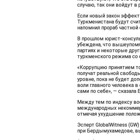
случаю, так они войдут в
Если новый закон эффект
Туркменистана будут счит
напомнил прораб частной
В прошлом юрист-консульт
убеждена, что вышеупомян
партиях и некоторые друг
туркменского режима со 
«Коррупцию принятием то
получат реальной свободы
уровне, пока не будет доп
воли главного человека в
сами по себе», — сказала 
Между тем по индексу восп
международных некоммерч
отмечая ухудшение положе
Эсперт GlobalWitness (GW
при Бердымухамедове, вы