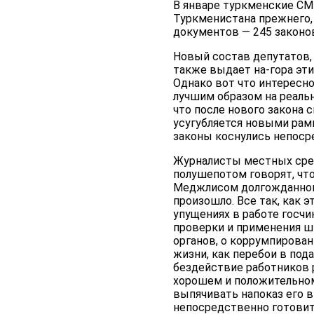
В январе туркменские СМ
Туркменистана прежнего, 
документов — 245 законов
Новый состав депутатов, 
также выдает на-гора эт
Однако вот что интересн
лучшим образом на реальн
что после нового закона 
усугубляется новыми рамк
законы коснулись непоср
Журналисты местных сред
полушепотом говорят, что
Меджлисом долгожданного
произошло. Все так, как э
упущениях в работе госч
проверки и применения ш
органов, о коррумпирован
жизни, как перебои в под
бездействие работников 
хорошем и положительном
выпячивать напоказ его в
непосредственно готовит