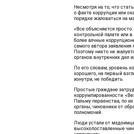
Несмотря на то, что ста
о факте коррупции или ок
порядке жаловаться на м
«Все объясняется просто:
контрольной палате или в
более алчные коррупционе
самого автора заявления 
Поэтому никто не жалуетс
органов внутренних дел и
По его словам, уровень 
хорошего, на первый взг
изнутри, не победить.
Простые граждане затрудн
коррумпированности. «Вез
Пальму первенства, по и
органы, чиновники от обра
полномочий .
Люди устали от мздоимце
высокопоставленные чинов