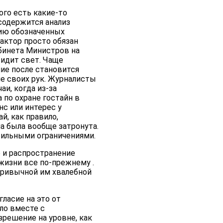
ого есть какие-то
содержится анализ
ию обозначенных
актор просто обязан
бинета Министров на
видит свет. Чаще
ие после становится
ие своих рук. Журналисты
аи, когда из-за
по охране гостайн в
с или интерес у
й, как правило,
ма была вообще затронута.
 сильными ограничениями.
 и распространение
 жизни все по-прежнему .
привычной им хвалебной
гласие на это от
ло вместе с
зрешение на уровне, как