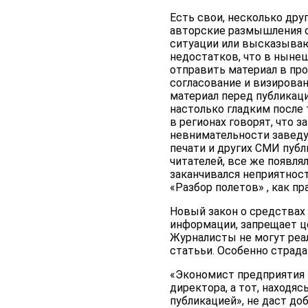
Есть свои, несколько дру
авторские размышления о
ситуации или высказыва
недостатков, что в нынеш
отправить материал в пр
согласование и визирован
материал перед публикац
настолько гладким после 
в регионах говорят, что з
невнимательности заведу
печати и других СМИ пуб
читателей, все же появлял
заканчивался неприятностя
«Разбор полетов» , как п
Новый закон о средствах
информации, запрещает це
Журналисты не могут реа
статььи. Особенно страда
«Экономист предприятия н
директора, а тот, находя
публикацией», не даст до