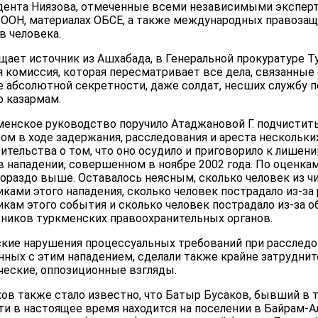
зидента Ниязова, отмеченные всеми независимыми экспер
 ООН, материалах ОБСЕ, а также международных правозащ
 человека.
щает источник из Ашхабада, в Генеральной прокуратуре Т
я комиссия, которая пересматривает все дела, связанные 
 абсолютной секретности, даже солдат, несших службу п
о казармам.
менское руководство поручило Атаджановой Г. подчистить
м в ходе задержания, расследования и ареста нескольких
ительства о том, что оно осудило и приговорило к лишени
 в нападении, совершенном в ноябре 2002 года. По оценка
гораздо выше. Оставалось неясным, сколько человек из 
ками этого нападения, сколько человек пострадало из-за
икам этого события и сколько человек пострадало из-за 
ников туркменских правоохранительных органов.
ские нарушения процессуальных требований при расследо
нных с этим нападением, сделали также крайне затруднит
ические, оппозиционные взгляды.
ов также стало известно, что Батыр Бусаков, бывший в 
ти в настоящее время находится на поселении в Байрам-А