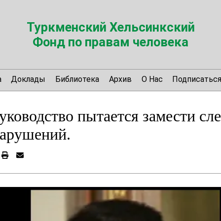
Туркменский Хельсинкский
Фонд по правам человека
а
Доклады
Библиотека
Архив
О Нас
Подписатьс
уководство пытается замести сле
нарушений.