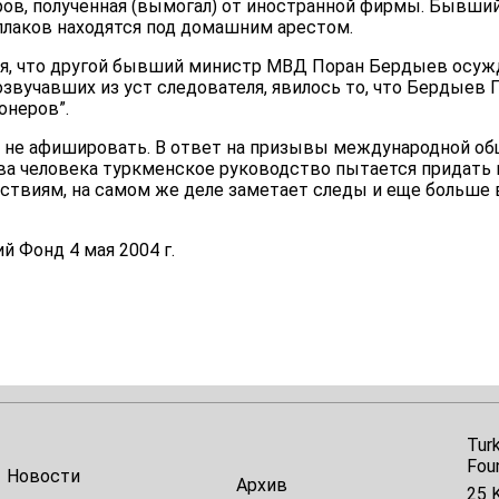
аров, полученная (вымогал) от иностранной фирмы. Бывши
 Аллаков находятся под домашним арестом.
, что другой бывший министр МВД Поран Бердыев осужде
озвучавших из уст следователя, явилось то, что Бердыев 
онеров”.
я не афишировать. В ответ на призывы международной о
ва человека туркменское руководство пытается придать 
твиям, на самом же деле заметает следы и еще больше в
 Фонд 4 мая 2004 г.
Tur
Fou
Новости
Архив
25 K