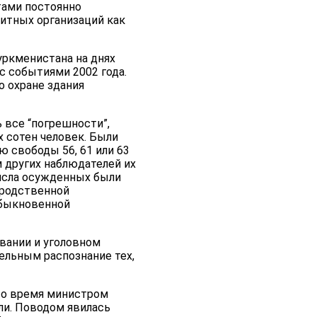
тами постоянно
итных организаций как
уркменистана на днях
с событиями 2002 года.
о охране здания
 все “погрешности”,
 сотен человек. Были
ю свободы 56, 61 или 63
м других наблюдателей их
числа осужденных были
 родственной
обыкновенной
вании и уголовном
ельным распознание тех,
то время министром
ли. Поводом явилась