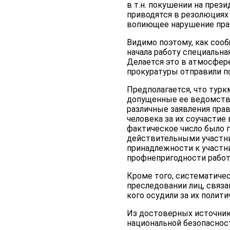
в т.н. покушении на пре
приводятся в резолюциях
вопиющее нарушение прав
Видимо поэтому, как сооб
начала работу специальна
Делается это в атмосфере
прокуратуры отправили п
Предполагается, что турк
допущенные ее ведомство
различные заявления прав
человека за их соучастие
фактическое число было 
действительными участни
принадлежности к участн
профнепригодности работ
Кроме того, систематиче
преследовании лиц, связа
кого осудили за их полит
Из достоверных источник
национальной безопаснос