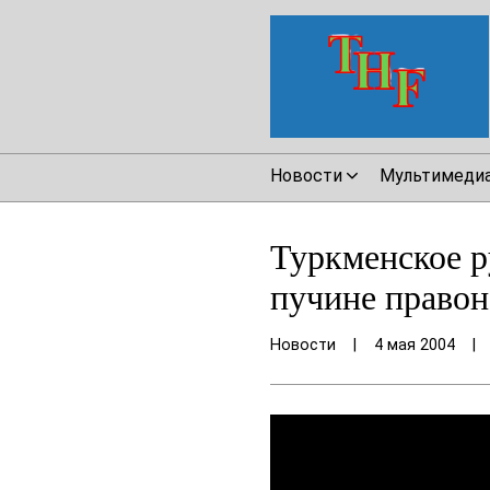
Новости
Мультимеди
Туркменское р
пучине право
Новости
|
4 мая 2004
|