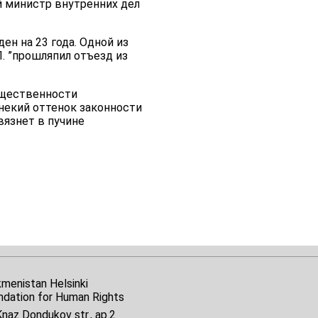
й министр внутренних дел
н на 23 года. Одной из
П. ”прошляпил отъезд из
бщественности
некий оттенок законности
язнет в пучине
kmenistan Helsinki
ndation for Human Rights
naz Dondukov str., ap.2