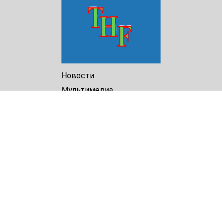
Новости
Мультимедиа
Доклады
Библиотека
Архив
О Нас
Turkmenistan Helsinki
Foundation for Human Rights
25 Knaz Dondukov str., ap.2
Varna, 9000