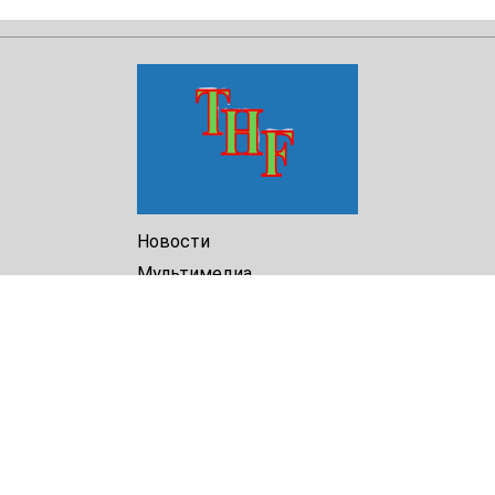
Новости
Мультимедиа
Доклады
Библиотека
Архив
О Нас
Turkmenistan Helsinki