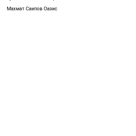
Махмат Саипов Оазис