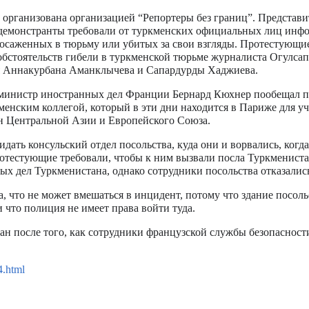
 организована организацией “Репортеры без границ”. Представи
 демонстранты требовали от туркменских официальных лиц инф
осаженных в тюрьму или убитых за свои взгляды. Протестующи
обстоятельств гибели в туркменской тюрьме журналиста Огулса
я Аннакурбана Аманклычева и Сапардурды Хаджиева.
 министр иностранных дел Франции Бернард Кюхнер пообещал п
менским коллегой, который в эти дни находится в Париже для у
н Центральной Азии и Европейского Союза.
дать консульский отдел посольства, куда они и ворвались, когд
ротестующие требовали, чтобы к ним вызвали посла Туркмениста
х дел Туркменистана, однако сотрудники посольства отказались
, что не может вмешаться в инцидент, потому что здание посоль
 что полиция не имеет права войти туда.
н после того, как сотрудники французской службы безопаснос
4.html