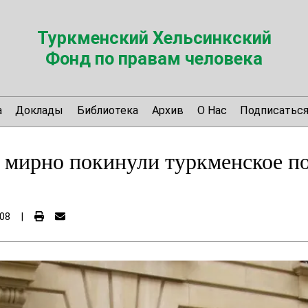
Туркменский Хельсинкский
Фонд по правам человека
а
Доклады
Библиотека
Архив
О Нас
Подписатьс
мирно покинули туркменское по
08
|