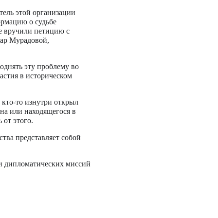
тель этой организации
ормацию о судьбе
е вручили петицию с
пар Мурадовой,
однять эту проблему во
частия в историческом
а кто-то изнутри открыл
на или находящегося в
 от этого.
ства представляет собой
ти дипломатических миссий