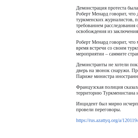
Демонстрация протеста была
Роберт Менард говорит, что
туркменских журналистов, п
требованием расследования 
освобождения из заключени
Роберт Менард говорит, что
время встречи со своим турк
мероприятии – саммите стра
Демонстранты не хотели поки
дверь на звонок снаружи. П
Париже министра иностранны
Французская полиция сказала
территорию Туркменистана и
Инцидент был мирно исчерпа
провели переговоры.
https://rus.azattyq.org/a/120119