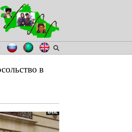
я
сольство в