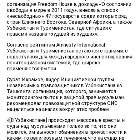
организация Freedom House в докладе «О состоянии
свободы в мире в 2011 году», внесла в список
«несвободных» 47 государств среди которых ряд
стран Ближнего Востока, Северной Африки, а также
Узбекистан и Туркменистан, где ситуация с
правами названа «худшей из худших».
Согласно рейтингам Amnesty International
Узбекистан и Туркменистан остаются странами, с
недоступной для международного инспектирования
пенитенциарной системой, где широко
применяются пытки.
Сурат Икрамов, лидер Инициативной группы
независимых правозащитников Узбекистана из
Ташкента, организация, которого, занимается
мониторингом пыток и защитой прав мусульман,
рекомендовал правозащитной структуре ОИС
нацелиться на анализ вокруг этих проблем.
«[В Узбекистане] происходят массовые аресты и
суды над мусульманами только за то, что они
молятся, им выносят обвинения в причастности к
каким-то религиозным течениям, что на судах не