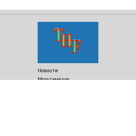
Новости
Мультимедиа
Доклады
Библиотека
Архив
О Нас
Turkmenistan Helsinki