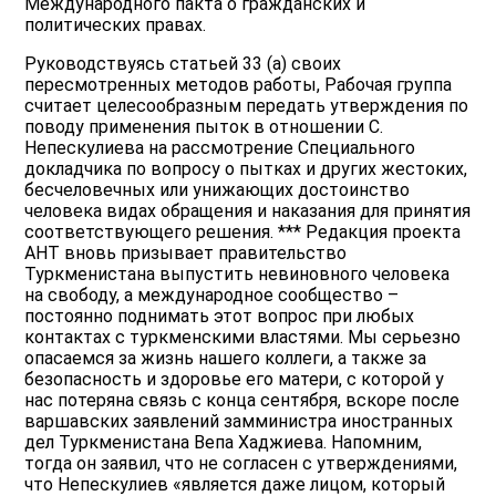
Международного пакта о гражданских и
политических правах.
Руководствуясь статьей 33 (а) своих
пересмотренных методов работы, Рабочая группа
считает целесообразным передать утверждения по
поводу применения пыток в отношении С.
Непескулиева на рассмотрение Специального
докладчика по вопросу о пытках и других жестоких,
бесчеловечных или унижающих достоинство
человека видах обращения и наказания для принятия
соответствующего решения. *** Редакция проекта
АНТ вновь призывает правительство
Туркменистана выпустить невиновного человека
на свободу, а международное сообщество –
постоянно поднимать этот вопрос при любых
контактах с туркменскими властями. Мы серьезно
опасаемся за жизнь нашего коллеги, а также за
безопасность и здоровье его матери, с которой у
нас потеряна связь с конца сентября, вскоре после
варшавских заявлений замминистра иностранных
дел Туркменистана Вепа Хаджиева. Напомним,
тогда он заявил, что не согласен с утверждениями,
что Непескулиев «является даже лицом, который