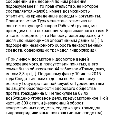
сообщений и вынесения по ним решения
подразумевает, что правительство, на которое
составляется жалоба, имеет возможность
ответить на приведенные доводы и аргументы.
Правительство Туркменистана ответило на
соответствующий запрос Рабочей группы, мы
приводим его с сохранением оригинального стиля. В
ответе говорится, что Непескулиева задержали 7
июля «по имеющимся оперативным данным […] в
подозрении незаконного оборота лекарственных
средств, содержащих трамадол гидрохлорид».
«При личном досмотре и досмотре вещей
подозреваемого, в присутствии понятых, в его
сумке было обнаружено 44 таблеток «Трамадола»,
весом 8,8 гр. […]. По данному факту 10 июля 2015
года Следственным отделом по Балканскому
велаяту Государственной службы Туркменистана
по защите безопасности здорового общества
против гражданина С. Непескулиева было
возбуждено уголовное дело, предусмотренное 1-ой
частью 303 статьи (незаконный оборот
лекарственных средств, содержащих трамадол
гидрохлорид или иные психоактивные средства)