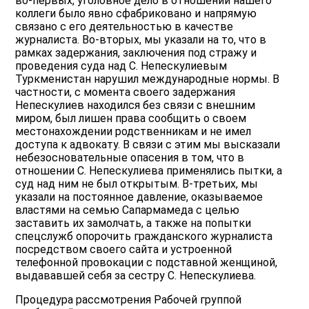
во-первых, уголовное дело в отношении нашего
коллеги было явно сфабриковано и напрямую
связано с его деятельностью в качестве
журналиста. Во-вторых, мы указали на то, что в
рамках задержания, заключения под стражу и
проведения суда над С. Непескулиевым
Туркменистан нарушил международные нормы. В
частности, с момента своего задержания
Непескулиев находился без связи с внешним
миром, был лишен права сообщить о своем
местонахождении родственникам и не имел
доступа к адвокату. В связи с этим мы высказали
небезосновательные опасения в том, что в
отношении С. Непескулиева применялись пытки, а
суд над ним не был открытым. В-третьих, мы
указали на постоянное давление, оказываемое
властями на семью Сапармамеда с целью
заставить их замолчать, а также на попытки
спецслужб опорочить гражданского журналиста
посредством своего сайта и устроенной
телефонной провокации с подставной женщиной,
выдававшей себя за сестру С. Непескулиева.
Процедура рассмотрения Рабочей группой