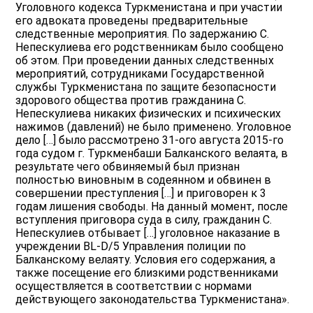
Уголовного кодекса Туркменистана и при участии
его адвоката проведены предварительные
следственные мероприятия. По задержанию С.
Непескулиева его родственникам было сообщено
об этом. При проведении данных следственных
мероприятий, сотрудниками Государственной
службы Туркменистана по защите безопасности
здорового общества против гражданина С.
Непескулиева никаких физических и психических
нажимов (давлений) не было применено. Уголовное
дело […] было рассмотрено 31-ого августа 2015-го
года судом г. Туркменбаши Балканского велаята, в
результате чего обвиняемый был признан
полностью виновным в содеянном и обвинен в
совершении преступления […] и приговорен к 3
годам лишения свободы. На данный момент, после
вступления приговора суда в силу, гражданин С.
Непескулиев отбывает […] уголовное наказание в
учреждении BL-D/5 Управления полиции по
Балканскому велаяту. Условия его содержания, а
также посещение его близкими родственниками
осуществляется в соответствии с нормами
действующего законодательства Туркменистана».