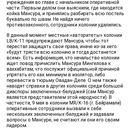
учреждения во главе с начальником оперативной
части. Первым делом они выяснили, где находится
койка Мансура, и принялись разбирать всю постель
буквально по швам. Не найдя ничего
противозаконного, сотрудники колонии удалились.
В данный момент местные «авторитеты» колонии
LB/K-11 предупреждают Мансура, чтобы тот
перестал защищать свои права, иначе из-за него
«будут трясти всю колонию и тогда достанется
всем». Есть информация, что начальство колонии
ищет повод причислить Мансура Мингелова к
ваххабитам, что послужит официальной причиной
упрятать его как минимум в изолятор, либо
перевести в тюрьму Овадан-Депе. О нем также
наводят справки в других колониях среди большой
диаспоры заключенных-белуджей (сам Мансур
является представителем этой народности). В
частности, 9 мая в колонии MR/K-16 (г. Байрамали)
оперативные сотрудники вызвали к себе
нескольких заключенных-белуджей и задавали
вопросы о Мансуре, не считают ли они его своим
лидером.