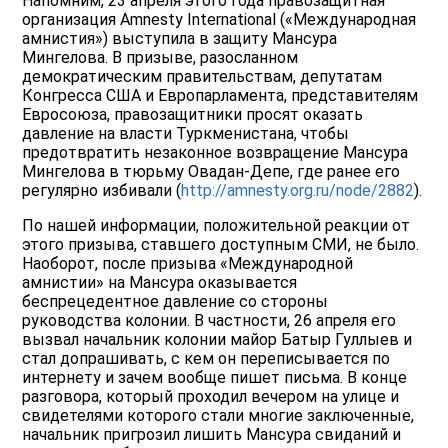
Напомним, 23 апреля этого года правозащитная
организация Amnesty International («Международная
амнистия») выступила в защиту Мансура
Мингелова. В призыве, разосланном
демократическим правительствам, депутатам
Конгресса США и Европарламента, представителям
Евросоюза, правозащитники просят оказать
давление на власти Туркменистана, чтобы
предотвратить незаконное возвращение Мансура
Мингелова в тюрьму Овадан-Депе, где ранее его
регулярно избивали (
http://amnesty.org.ru/node/2882
).
По нашей информации, положительной реакции от
этого призыва, ставшего доступным СМИ, не было.
Наоборот, после призыва «Международной
амнистии» на Мансура оказывается
беспрецедентное давление со стороны
руководства колонии. В частности, 26 апреля его
вызвал начальник колонии майор Батыр Гуллыев и
стал допрашивать, с кем он переписывается по
интернету и зачем вообще пишет письма. В конце
разговора, который проходил вечером на улице и
свидетелями которого стали многие заключенные,
начальник пригрозил лишить Мансура свиданий и