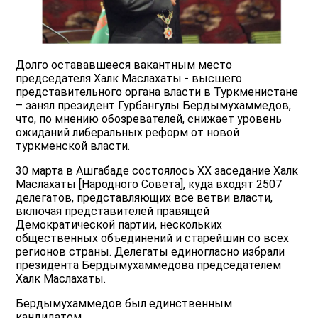
Долго остававшееся вакантным место
председателя Халк Маслахаты - высшего
представительного органа власти в Туркменистане
– занял президент Гурбангулы Бердымухаммедов,
что, по мнению обозревателей, снижает уровень
ожиданий либеральных реформ от новой
туркменской власти.
30 марта в Ашгабаде состоялось ХХ заседание Халк
Маслахаты [Народного Совета], куда входят 2507
делегатов, представляющих все ветви власти,
включая представителей правящей
Демократической партии, нескольких
общественных объединений и старейшин со всех
регионов страны. Делегаты единогласно избрали
президента Бердымухаммедова председателем
Халк Маслахаты.
Бердымухаммедов был единственным
кандидатом.