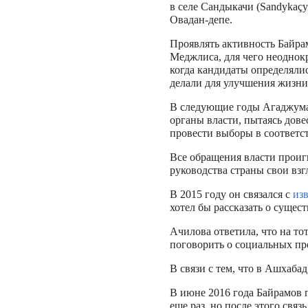
в селе Сандыкачи (Sandykaçy
Овадан-депе.
Проявлять активность Байрам
Меджлиса, для чего неоднокр
когда кандидаты определялис
делали для улучшения жизни
В следующие годы Агаджума 
органы власти, пытаясь дов
провести выборы в соответс
Все обращения власти проиг
руководства страны свои взг
В 2015 году он связался с
из
хотел бы рассказать о сущес
Ачилова ответила, что на т
поговорить о социальных пр
В связи с тем, что в Ашхаба
В июне 2016 года Байрамов п
еще раз, но после этого связ