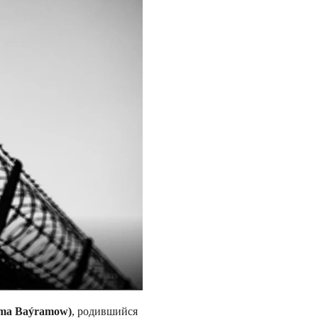
ma
Baýramow)
, родившийся