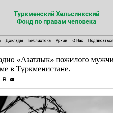
Туркменский Хельсинкский
Фонд по правам человека
а
Доклады
Библиотека
Архив
О Нас
Подписатьс
адио «Азатлык» пожилого мужчи
ме в Туркменистане.