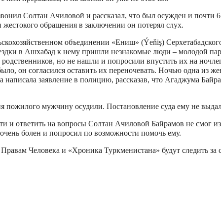
вонил Солтан Ачиловой и рассказал, что был осужден и почти 6
и жестокого обращения в заключении он потерял слух.
ьскохозяйственном объединении «Ениш» (Ýeňiş) Серхетабадского 
ездки в Ашхабад к нему пришли незнакомые люди – молодой па
ь родственников, но не нашли и попросили впустить их на ночле
 было, он согласился оставить их переночевать. Ночью одна из же
а написала заявление в полицию, рассказав, что Агаджума Байра
ия пожилого мужчину осудили. Постановление суда ему не выдал
ти и ответить на вопросы Солтан Ачиловой Байрамов не смог из
очень болен и попросил по возможности помочь ему.
Правам Человека и «Хроника Туркменистана» будут следить за 