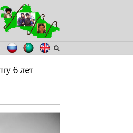
я
ну 6 лет