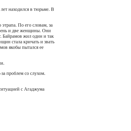
 лет находился в тюрьме. В
этрапа. По его словам, за
рень и две женщины. Они
г. Байрамов жил один и так
нщин стала кричать и звать
мов якобы пытался ее
и.
-за проблем со слухом.
ситуацией с Агаджума