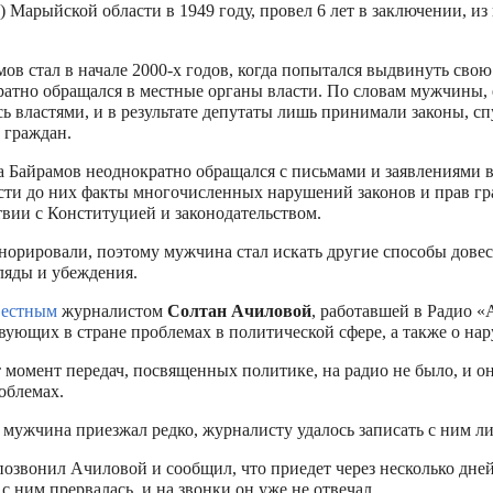
) Марыйской области в 1949 году, провел 6 лет в заключении, из 
ов стал в начале 2000-х годов, когда попытался выдвинуть сво
атно обращался в местные органы власти. По словам мужчины, е
ь властями, и в результате депутаты лишь принимали законы, сп
 граждан.
Байрамов неоднократно обращался с письмами и заявлениями в
ести до них факты многочисленных нарушений законов и прав гр
твии с Конституцией и законодательством.
норировали, поэтому мужчина стал искать другие способы довес
ляды и убеждения.
вестным
журналистом
Солтан Ачиловой
, работавшей в Радио «
твующих в стране проблемах в политической сфере, а также о на
от момент передач, посвященных политике, на радио не было, и 
облемах.
д мужчина приезжал редко, журналисту удалось записать с ним л
озвонил Ачиловой и сообщил, что приедет через несколько дней,
ь с ним прервалась, и на звонки он уже не отвечал.