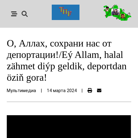
О, Аллах, сохрани нас от
депортации!/Eý Allam, halal
zähmet diýp geldik, deportdan
öziň gora!
Мультимедиа
|
14 марта 2024
|