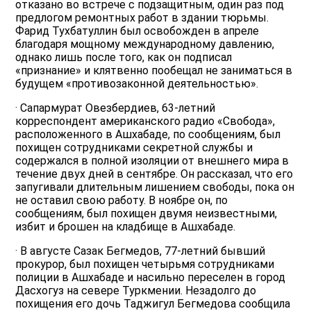
отказано во встрече с подзащитным, один раз под
предлогом ремонтных работ в здании тюрьмы.
Фарид Тухбатуллин был освобожден в апреле
благодаря мощному международному давлению,
однако лишь после того, как он подписал
«признание» и клятвенно пообещал не заниматься в
будущем «противозаконной деятельностью».
· Сапармурат Овезбердиев, 63-летний
корреспондент американского радио «Свобода»,
расположенного в Ашхабаде, по сообщениям, был
похищен сотрудниками секретной службы и
содержался в полной изоляции от внешнего мира в
течение двух дней в сентябре. Он рассказал, что его
запугивали длительным лишением свободы, пока он
не оставил свою работу. В ноябре он, по
сообщениям, был похищен двумя неизвестными,
избит и брошен на кладбище в Ашхабаде.
· В августе Сазак Бегмедов, 77-летний бывший
прокурор, был похищен четырьмя сотрудниками
полиции в Ашхабаде и насильно переселен в город
Дасхогуз на севере Туркмении. Незадолго до
похищения его дочь Таджигул Бегмедова сообщила