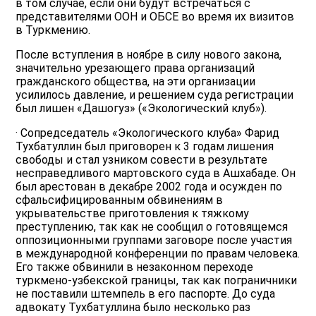
в том случае, если они будут встречаться с
представителями ООН и ОБСЕ во время их визитов
в Туркмению.
После вступления в ноябре в силу нового закона,
значительно урезающего права организаций
гражданского общества, на эти организации
усилилось давление, и решением суда регистрации
был лишен «Дашогуз» («Экологический клуб»).
· Сопредседатель «Экологического клуба» Фарид
Тухбатуллин был приговорен к 3 годам лишения
свободы и стал узником совести в результате
несправедливого мартовского суда в Ашхабаде. Он
был арестован в декабре 2002 года и осужден по
сфальсифицированным обвинениям в
укрывательстве приготовления к тяжкому
преступлению, так как не сообщил о готовящемся
оппозиционными группами заговоре после участия
в международной конференции по правам человека.
Его также обвинили в незаконном переходе
туркмено-узбекской границы, так как пограничники
не поставили штемпель в его паспорте. До суда
адвокату Тухбатуллина было несколько раз