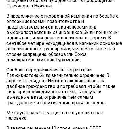
специально созданную должность председателя
Президента Ниязова.
В продолжение откровенной кампании по борьбе с
оппозиционерами правительства и
предполагаемыми оппозиционерами ряд
высокопоставленных чиновников были понижены
в должности, уволены и посажены в тюрьму. В
сентябре четыре находящиеся в изгнании основные
оппозиционные группировки, чья деятельность в
стране запрещена, образовали Союз
демократических сил Туркмении.
Свобода передвижения по территории
Таджикистана была значительно ограничена. В
апреле Президент Ниязов наложил запрет на
двойное гражданство и потребовал, чтобы такие
лица при необходимости выехать получали
выездные визы, ограничив тем самым
гражданские и политические права человека.
Международная реакция на нарушения прав
человека
В январе решением 10 стран–членов ОБСЕ