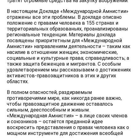
тратят огромные средства на закупку вооружений.
В настоящем Докладе «Международной Амнистии»
отражены все эти проблемы. В докладе описано
положение с правами человека в 155 странах и
территориальных образованьях, проанализированы
региональные тенденции. Материалы доклада
посвящены приоритетным для «Международной
Амнистии» направлениям деятельности – таким как
насилие в отношении женщин; экономические,
социальные и культурные права; справедливость; а
также защита беженцев и мигрантов. С особым
удовлетворением мы рассказываем о достижениях
активистов-правозащитников в этих и других
областях.
В полном опасностей, раздираемым
противоречиями мире, как никогда ранее важно,
чтобы правозащитное движение оставалось
сильным, дееспособным и живым.
«Международная Амнистия» – в лице своих членов
и союзников – остаётся преданной идее
воскресить представления о правах человека как о
мощном инструменте для достижения всеобщей