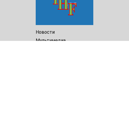
Новости
Мультимедиа
Доклады
Библиотека
Архив
О Нас
Turkmenistan Helsinki
Foundation for Human Rights
25 Knaz Dondukov str., ap.2
Varna, 9000
Bulgaria
Tel.
+359 52 609854