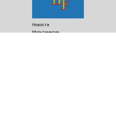
Новости
Мультимедиа
Доклады
Библиотека
Архив
О Нас
Turkmenistan Helsinki
Foundation for Human Rights
25 Knaz Dondukov str., ap.2
Varna, 9000
Bulgaria
Tel.
+359 52 609854