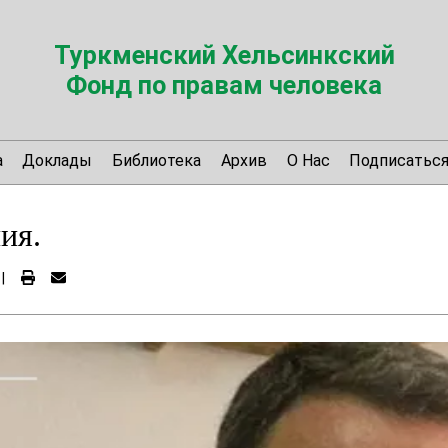
Туркменский Хельсинкский
Фонд по правам человека
а
Доклады
Библиотека
Архив
О Нас
Подписатьс
ия.
|