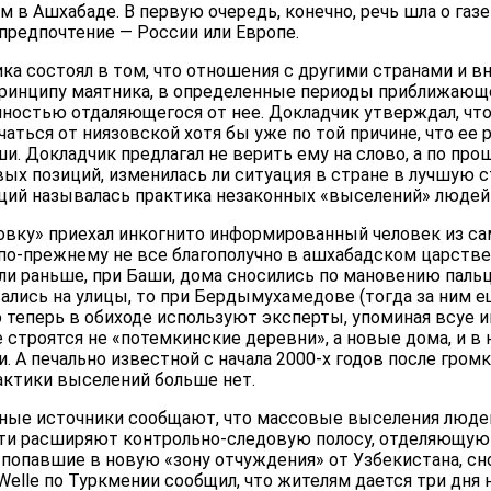
 в Ашхабаде. В первую очередь, конечно, речь шла о газе 
редпочтение — России или Европе.
ика состоял в том, что отношения с другими странами и 
ринципу маятника, в определенные периоды приближающе
ичностью отдаляющегося от нее. Докладчик утверждал, ч
аться от ниязовской хотя бы уже по той причине, что ее
ши. Докладчик предлагал не верить ему на слово, а по пр
ых позиций, изменилась ли ситуация в стране в лучшую с
ций называлась практика незаконных «выселений» людей 
совку» приехал инкогнито информированный человек из са
я по-прежнему не все благополучно в ашхабадском царств
сли раньше, при Баши, дома сносились по мановению пальц
лись на улицы, то при Бердымухамедове (тогда за ним е
 теперь в обиходе используют эксперты, упоминая всуе 
 строятся не «потемкинские деревни», а новые дома, и в 
 А печально известной с начала 2000-х годов после гром
ктики выселений больше нет.
чные источники сообщают, что массовые выселения людей
сти расширяют контрольно-следовую полосу, отделяющую
, попавшие в новую «зону отчуждения» от Узбекистана, сн
elle по Туркмении сообщил, что жителям дается три дня н