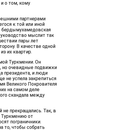
и о том, кому
внешними партнерами
гося к той или иной
то бердымухамедовская
 руководство мыслит так
ошествии пары лет
торону. В качестве одной
из их квартир.
мой Туркмении. Он
е, но очевидные подвижки
а президента, и люди
ще не успела закрепиться
имя Великого Покровителя
них на самом деле
кого скандала между
 не прекращались. Так, в
 Туркмению от
осят пограничники.
а то, чтобы собрать