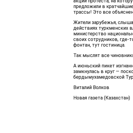
акции протеста, на котор
предложили в кратчайшие
трассы! Это все объяснен
Жители зарубежья, слыша
действиях туркменских вл
министерство национальн
своих сотрудников, где-то
фонтан, тут гостиница.
Так мыслят все чиновники
А июньский пикет изгнанн
замкнулась в круг — поск
бердымухамедовской Турк
Виталий Волков
Новая газета (Казахстан)