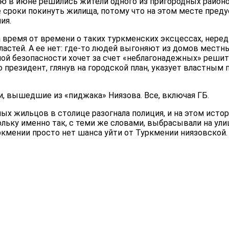
ую в июне решились жители одного из пригородных районов
 сроки покинуть жилища, потому что на этом месте пре
ия.
 время от времени о таких туркменских эксцессах, неред
астей. А ее нет: где-то людей выгоняют из домов местны
ой безопасности хочет за счет «неблагонадежных» решит
 президент, глянув на городской план, указует властным 
, вышедшие из «пиджака» Ниязова. Все, включая ГБ.
ых жильцов в столице разогнала полиция, и на этом истор
ольку именно так, с теми же словами, выбрасывали на ули
мении просто нет шанса уйти от Туркмении ниязовской.