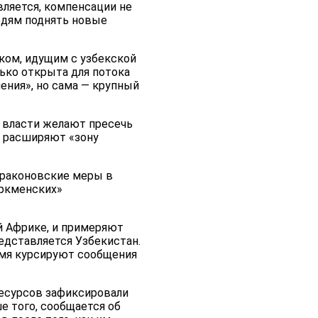
вляется, компенсации не
людям поднять новые
ком, идущим с узбекской
ько открыта для потока
ения», но сама — крупный
: власти желают пресечь
и расширяют «зону
драконовские меры в
уркменских»
ой Африке, и примеряют
едставляется Узбекистан.
ремя курсируют сообщения
ресурсов зафиксировали
е того, сообщается об