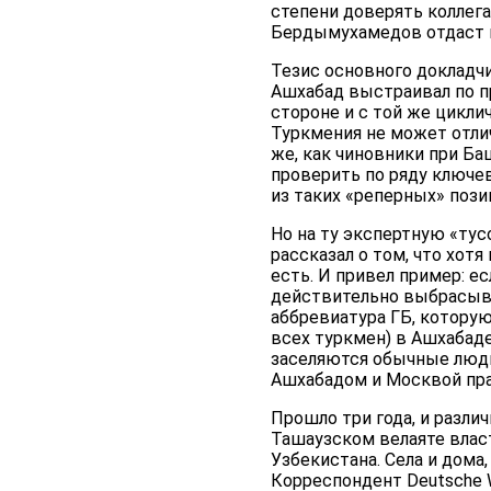
степени доверять коллегам
Бердымухамедов отдаст п
Тезис основного докладч
Ашхабад выстраивал по п
стороне и с той же цикл
Туркмения не может отлич
же, как чиновники при Ба
проверить по ряду ключев
из таких «реперных» пози
Но на ту экспертную «ту
рассказал о том, что хот
есть. И привел пример: е
действительно выбрасыва
аббревиатура ГБ, которую
всех туркмен) в Ашхабаде
заселяются обычные люди.
Ашхабадом и Москвой пра
Прошло три года, и разли
Ташаузском велаяте вла
Узбекистана. Села и дома
Корреспондент Deutsche W