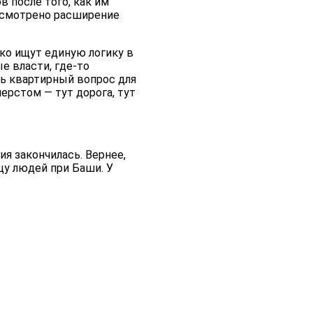
 после того, как им
дусмотрено расширение
ко ищут единую логику в
е власти, где-то
ь квартирный вопрос для
перстом — тут дорога, тут
ия закончилась. Вернее,
цу людей при Баши. У