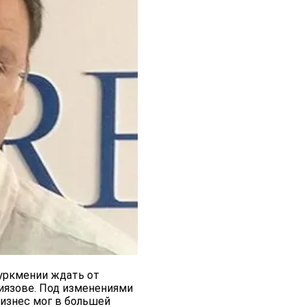
Туркмении ждать от
Ниязове. Под изменениями
бизнес мог в большей