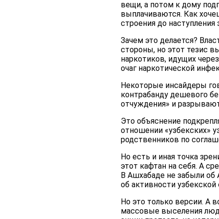
вещи, а потом к дому под
выплачиваются. Как хочеш
строения до наступления 
Зачем это делается? Вла
стороны, но этот тезис в
наркотиков, идущих через
очаг наркотической инфек
Некоторые инсайдеры гово
контрабанду дешевого бе
отчуждения» и разрывают
Это объяснение подкрепл
отношении «узбекских» у
родственников по соглаш
Но есть и иная точка зре
этот кафтан на себя. А с
В Ашхабаде не забыли об 
об активности узбекской 
Но это только версии. А
массовые выселения люде