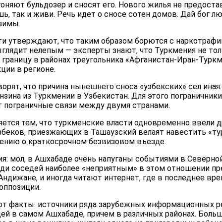
гоняют бульдозер и сносят его. Нового жилья не предоста
ь, так и живи. Речь идет о сносе сотен домов. Дай бог 
зимы.
сти утверждают, что таким образом борются с наркотрафи
ыглядит нелепым — эксперты знают, что Туркмения не тол
 границу в районах треугольника «Афганистан-Иран-Туркм
ции в регионе.
рят, что причина нынешнего сноса «узбекских» сел иная
нзина из Туркмении в Узбекистан. Для этого пограничник
 пограничные связи между двумя странами.
яется тем, что туркменские власти одновременно ввели 
збеков, приезжающих в Ташаузский велаят навестить «т
ению о краткосрочном безвизовом въезде.
ния: мол, в Ашхабаде очень напуганы событиями в Северн
реди соседей наиболее «неприятным» в этом отношении пр
Андижане, и иногда читают интернет, где в последнее в
оппозиции.
 вот факты: источники ряда зарубежных информационных 
й в самом Ашхабаде, причем в различных районах. Больш