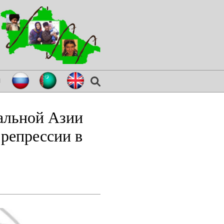
я
альной Азии
репрессии в