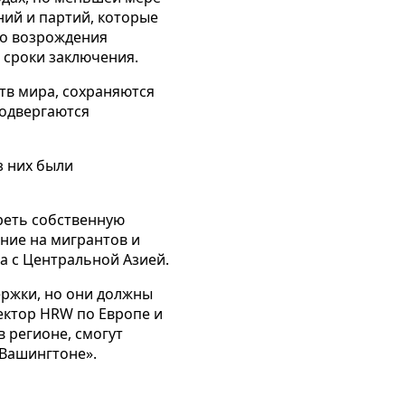
ий и партий, которые
го возрождения
 сроки заключения.
тв мира, сохраняются
подвергаются
з них были
реть собственную
ение на мигрантов и
а с Центральной Азией.
ржки, но они должны
ектор HRW по Европе и
 регионе, смогут
 Вашингтоне».