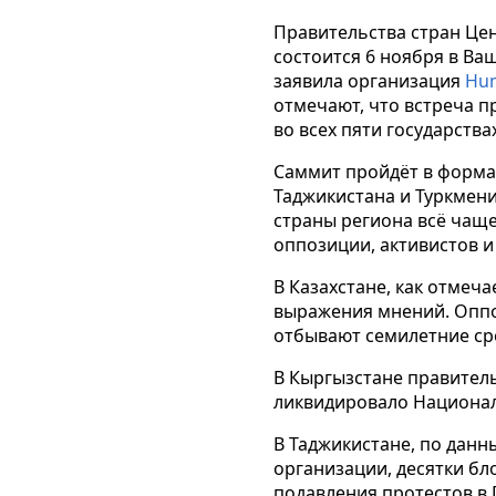
Правительства стран Це
состоится 6 ноября в В
заявила организация
Hum
отмечают, что встреча п
во всех пяти государства
Саммит пройдёт в форма
Таджикистана и Туркмени
страны региона всё чаще
оппозиции, активистов и
В Казахстане, как отмеч
выражения мнений. Опп
отбывают семилетние ср
В Кыргызстане правитель
ликвидировало Национал
В Таджикистане, по дан
организации, десятки бл
подавления протестов в 