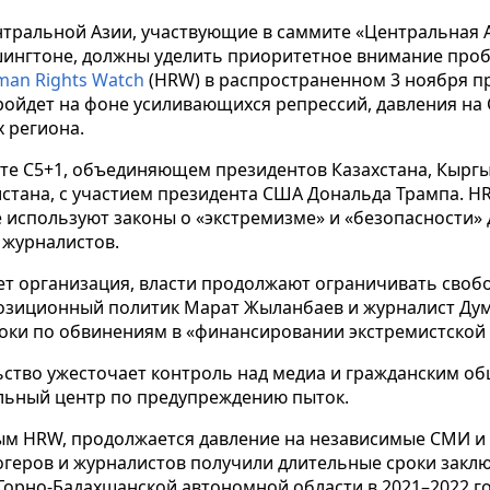
нтральной Азии, участвующие в саммите «Центральная 
ашингтоне, должны уделить приоритетное внимание проб
an Rights Watch
(HRW) в распространенном 3 ноября пр
ройдет на фоне усиливающихся репрессий, давления на
х региона.
те C5+1, объединяющем президентов Казахстана, Кыргыз
стана, с участием президента США Дональда Трампа. H
 используют законы о «экстремизме» и «безопасности»
 журналистов.
ает организация, власти продолжают ограничивать своб
озиционный политик Марат Жыланбаев и журналист Ду
оки по обвинениям в «финансировании экстремистской 
ство ужесточает контроль над медиа и гражданским общ
ьный центр по предупреждению пыток.
ным HRW, продолжается давление на независимые СМИ 
огеров и журналистов получили длительные сроки закл
Горно-Бадахшанской автономной области в 2021–2022 г