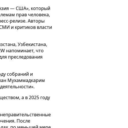
Азия — США», который
лемам прав человека,
есс-релизе. Авторы
 СМИ и критиков власти
стана, Узбекистана,
RW напоминает, что
 для преследования
оду собраний и
ман Мухаммадкарим
деятельности».
еством, а в 2025 году
и неправительственные
ючения. После
одах, по меньшей мере