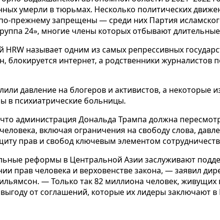
нных умерли в тюрьмах. Несколько политических движен
, по-прежнему запрещены — среди них Партия исламско
Группа 24», многие члены которых отбывают длительные
й HRW называет одним из самых репрессивных государс
н, блокируется интернет, а родственники журналистов 
илили давление на блогеров и активистов, а некоторые и
ы в психиатрические больницы.
 что администрация Дональда Трампа должна пересмот
 человека, включая ограничения на свободу слова, давл
ащиту прав и свобод ключевым элементом сотрудничеств
льные реформы в Центральной Азии заслуживают подде
ии прав человека и верховенстве закона, — заявил дир
льямсон. — Только так 82 миллиона человек, живущих в
выгоду от соглашений, которые их лидеры заключают в