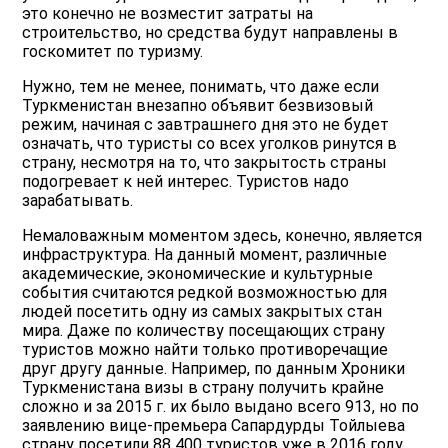
это конечно не возместит затраты на
строительство, но средства будут направлены в
госкомитет по туризму.
Нужно, тем не менее, понимать, что даже если
Туркменистан внезапно объявит безвизовый
режим, начиная с завтрашнего дня это не будет
означать, что туристы со всех уголков ринутся в
страну, несмотря на то, что закрытость страны
подогревает к ней интерес. Туристов надо
зарабатывать.
Немаловажным моментом здесь, конечно, является
инфраструктура. На данный момент, различные
академические, экономические и культурные
события считаются редкой возможностью для
людей посетить одну из самых закрытых стан
мира. Даже по количеству посещающих страну
туристов можно найти только противоречащие
друг другу данные. Например, по данным Хроники
Туркменистана визы в страну получить крайне
сложно и за 2015 г. их было выдано всего 913, но по
заявлению вице-премьера Сапардурды Тойлыева
страну посетили 88 400 туристов уже в 2016 году.