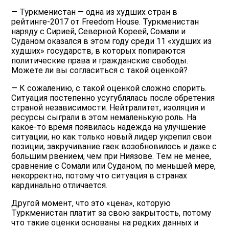
— Туркменистан — одна из худших стран в
рейтинге-2017 от Freedom House. Туркменистан
наряду с Сирией, Северной Кореей, Сомали и
Суданом оказался в этом году среди 11 «худших из
худших» государств, в которых попираются
политические права и гражданские свободы.
Можете ли вы согласиться с такой оценкой?
— К сожалению, с такой оценкой сложно спорить.
Ситуация постепенно усугублялась после обретения
страной независимости. Нейтралитет, изоляция и
ресурсы сыграли в этом немаленькую роль. На
какое-то время появилась надежда на улучшение
ситуации, но как только новый лидер укрепил свои
позиции, закручивание гаек возобновилось и даже с
большим рвением, чем при Ниязове. Тем не менее,
сравнение с Сомали или Суданом, по меньшей мере,
некорректно, потому что ситуация в странах
кардинально отличается.
Другой момент, что это «цена», которую
Туркменистан платит за свою закрытость, потому
что такие оценки основаны на редких данных и