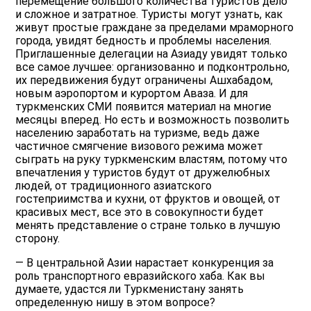
перемещение большого количества туристов дело
и сложное и затратное. Туристы могут узнать, как
живут простые граждане за пределами мраморного
города, увидят бедность и проблемы населения.
Приглашенные делегации на Азиаду увидят только
все самое лучшее: организованно и подконтрольно,
их передвижения будут ограничены Ашхабадом,
новым аэропортом и курортом Аваза. И для
туркменских СМИ появится материал на многие
месяцы вперед. Но есть и возможность позволить
населению заработать на туризме, ведь даже
частичное смягчение визового режима может
сыграть на руку туркменским властям, потому что
впечатления у туристов будут от дружелюбных
людей, от традиционного азиатского
гостеприимства и кухни, от фруктов и овощей, от
красивых мест, все это в совокупности будет
менять представление о стране только в лучшую
сторону.
— В центральной Азии нарастает конкуренция за
роль транспортного евразийского хаба. Как вы
думаете, удастся ли Туркменистану занять
определенную нишу в этом вопросе?