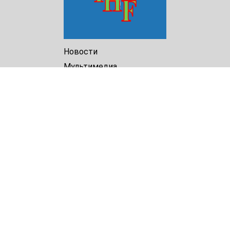
Новости
Мультимедиа
Доклады
Библиотека
Архив
О Нас
Turkmenistan Helsinki
Foundation for Human Rights
25 Knaz Dondukov str., ap.2
Varna, 9000
Bulgaria
Tel.
+359 52 609854