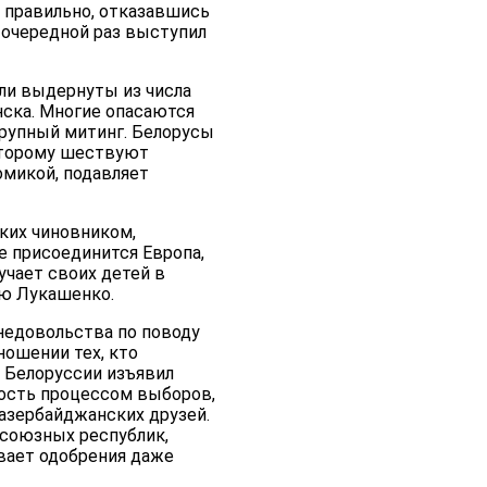
л правильно, отказавшись
 очередной раз выступил
ли выдернуты из числа
ска. Многие опасаются
крупный митинг. Белорусы
которому шествуют
омикой, подавляет
ких чиновником,
е присоединится Европа,
учает своих детей в
ию Лукашенко.
 недовольства по поводу
ношении тех, кто
д Белоруссии изъявил
ность процессом выборов,
 азербайджанских друзей.
союзных республик,
вает одобрения даже