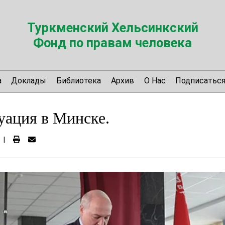
Туркменский Хельсинкский
Фонд по правам человека
а
Доклады
Библиотека
Архив
О Нас
Подписатьс
уация в Минске.
|