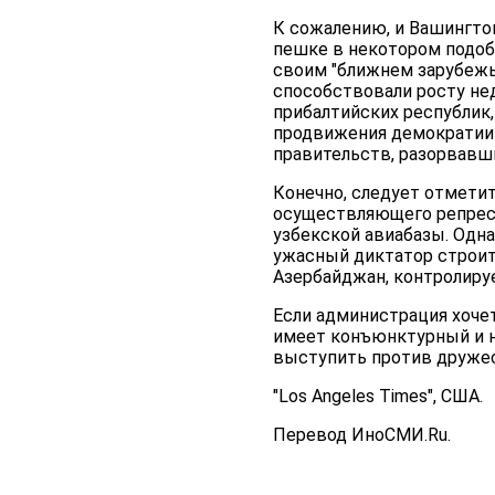
К сожалению, и Вашингтон
пешке в некотором подоби
своим "ближнем зарубежье
способствовали росту не
прибалтийских республик,
продвижения демократии 
правительств, разорвавши
Конечно, следует отмети
осуществляющего репресс
узбекской авиабазы. Одн
ужасный диктатор строит 
Азербайджан, контролиру
Если администрация хоче
имеет конъюнктурный и н
выступить против дружес
"Los Angeles Times", США.
Перевод ИноСМИ.Ru.