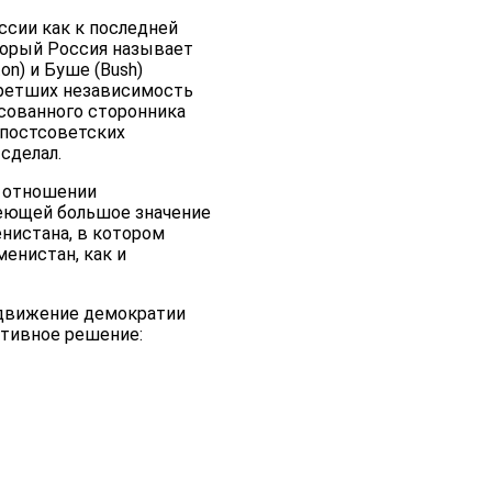
ссии как к последней
оторый Россия называет
n) и Буше (Bush)
бретших независимость
есованного сторонника
 постсоветских
сделал.
в отношении
меющей большое значение
нистана, в котором
енистан, как и
одвижение демократии
ктивное решение: