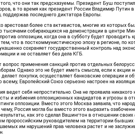
того, что они так предсказуемы. Президент Буш поступи
оров, в то время как президент России Владимир Путин в
и, поддержав последнего диктатора Европы.
о арестовал более ста активистов, многие из которых бы
 тысячами собирающихся на демонстрации в центре Мин
против оппозиции, когда она в субботу будет проводить 
тем, что в посткоммунистическую эпоху в регионе, по 
Лукашенко сохраняет государственный контроль над экон
ации и не оставляет без дела КГБ.
 вопрос применения санкций против отдельных белорусс
рам. Однако это не будет иметь смысла, если к акции н
а делает покупки, осуществляет банковские операции и об
по всему, Европейский Союз серьезно настроен на изоляц
ия ведет себя непростительно. Она не проявила никакого
сты и избиения оппозиционных кандидатов и угрозы в от
инги оппозиции. Вместо этого Москва заявила, что наро
к чему, Россия могла бы вместо этого выразить озабочен
результаты, как это сделал Вашингтон в отношении своих
м пророссийским руководителем на территории бывших 
шаемых им нарушений прав человека растет и не заслужи
н.