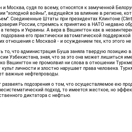
 и Москва, судя по всему, относятся к замученной Белору
и "холодной войны", ведущейся за влияние в регионе, к
м". Соединенные Штаты при президентах Клинтоне (Clinto
доверия России, стремясь к принятию в НАТО недавно о
 а теперь и Украины. А вера в Вашингтон как в незаинтер
подорвана его практически автоматической поддержкой
х отношения с Москвой - и осуждением тех, кто этого не 
ть то, что администрация Буша заняла твердую позицию 
ии Узбекистана, зная, что за это она может лишиться и
ако Вашингтон не промолвил ни слова в отношении Туркме
культ личности и злостно нарушает права человека. Туркм
ет важные нефтепроводы.
т развеять подозрения о том, что осуществляемое ею пр
есистематический подход, то имеется жесткое, но эффе
твенного диктатора с нефтью.