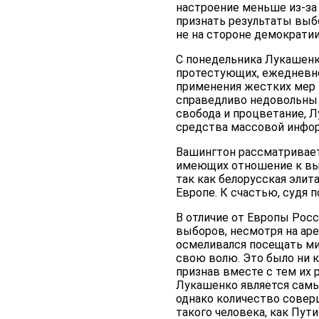
настроение меньше из-за 
признать результаты выб
не на стороне демократи
С понедельника Лукашенк
протестующих, ежедневно
применения жестких мер 
справедливо недовольны 
свобода и процветание, 
средства массовой информ
Вашингтон рассматривает
имеющих отношение к выбо
так как белорусская элит
Европе. К счастью, судя 
В отличие от Европы Росс
выборов, несмотря на аре
осмеливался посещать мит
свою волю. Это было ни 
признав вместе с тем их 
Лукашенко является самы
однако количество совер
такого человека, как Пути