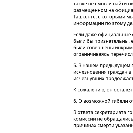
также не смогли найти н
размещенном на официал
Ташкенте, с которыми мы
информации по этому де
Если даже официальные 
были бы признательны, 
были совершены инкрими
ограничиваясь перечисле
5. В нашем предыдущем п
исчезновения граждан в К
исчезнувших продолжает
К сожалению, он остался 
6. О возможной гибели о
В ответа секретариата г
комиссии не обращались 
причинах смерти указан