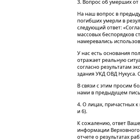
3. Вопрос об умерших от
На наш вопрос в предыду
погибших умерли в резу
следующий ответ: «Согла
массовых беспорядков ст
намеревались использов
У нас есть основания по
отражает реальную ситу
согласно результатам эк
здания УКД ОВД Нукуса. 
В связи с этим просим б
нами в предыдущем пись
4. О лицах, причастных 
и 6).
К сожалению, ответ Ваше
информации Верховного С
отчете о результатах р