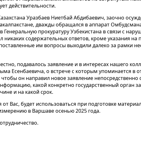
вует действительности.
Казахстана Уразбаев Ниетбай Абдибаевич, заочно осужд
ракалпакстане, дважды обращался в аппарат Омбудсмана
 и в Генеральную прокуратуру Узбекистана в связи с нару
л никаких содержательных ответов, кроме указания на
 поставленные им вопросы выходили далеко за рамки н
вестно, подавалось заявление и в интересах нашего кол
лыма Есенбаевича, о встрече с которым упоминается в от
, чтобы он направил новое заявление непосредственно от
нформацию, какой конкретно государственный орган за
чине и на какой срок.
 от Вас, будет использоваться при подготовке материа
измерению в Варшаве осенью 2025 года.
отрудничество.