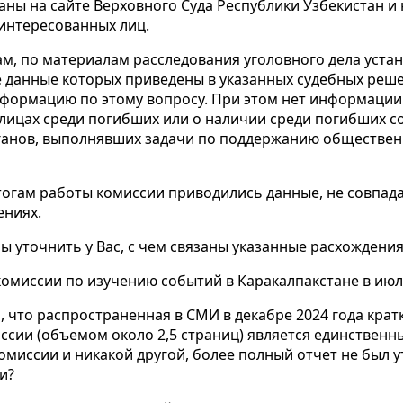
ны на сайте Верховного Суда Республики Узбекистан и
аинтересованных лиц.
м, по материалам расследования уголовного дела уста
 данные которых приведены в указанных судебных реше
формацию по этому вопросу. При этом нет информации 
ицах среди погибших или о наличии среди погибших с
анов, выполнявших задачи по поддержанию обществен
тогам работы комиссии приводились данные, не совпад
ениях.
бы уточнить у Вас, с чем связаны указанные расхождения
комиссии по изучению событий в Каракалпакстане в июле
 что распространенная в СМИ в декабре 2024 года кра
иссии (объемом около 2,5 страниц) является единствен
омиссии и никакой другой, более полный отчет не был у
и?