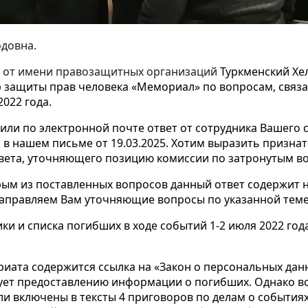
довна.
м от имени правозащитных организаций
Туркменский Хе
р защиты прав человека «Мемориал» по вопросам, связ
022 года.
чили по электронной почте ответ от сотрудника Вашего 
в нашем письме от 19.03.2025. Хотим выразить признат
твета, уточняющего позицию комиссии по затронутым в
орым из поставленных вопросов данный ответ содержит
 направляем Вам уточняющие вопросы по указанной теме
ки и списка погибших в ходе событий 1-2 июля 2022 год
риата содержится ссылка на «Закон о персональных данн
вует предоставлению информации о погибших. Однако в
и включены в тексты 4 приговоров по делам о событиях 