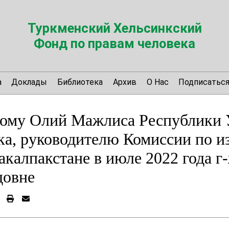
Туркменский Хельсинкский
Фонд по правам человека
а
Доклады
Библиотека
Архив
О Нас
Подписатьс
ому Олий Мажлиса Республики У
ка, руководителю Комиссии по 
акалпакстане в июле 2022 года 
довне