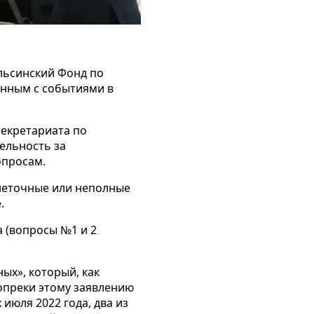
льсинский Фонд по
анным с событиями в
секретариата по
ельность за
опросам.
 неточные или неполные
.
а (вопросы №1 и 2
ых», который, как
опреки этому заявлению
июля 2022 года, два из