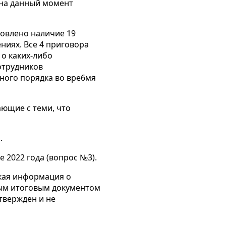
 на данный момент
новлено наличие 19
ниях. Все 4 приговора
о каких-либо
отрудников
ного порядка во вре6мя
ающие с теми, что
.
 2022 года (вопрос №3).
ткая информация о
ным итоговым документом
твержден и не