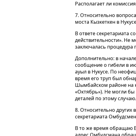
Располагает ли комисси
7. Относительно вопроса
моста Кызкеткен в Нукусе
В ответе секретариата с
действительности». Не м
заключалась процедура 
Дополнительно: в начале
сообщение о гибели в ию
ауыл в Нукусе. По неофи
время его труп был обна
Шымбайском районе на к
«Октябрь»). Не могли бы
деталей по этому случаю
8. Относительно других
секретариата Омбудсмен
В то же время обращаю В
адрес Омбудсмана обращ