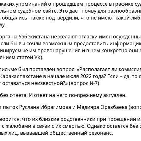
икаких упоминаний о прошедшем процессе в графике су
ьном судебном сайте. Это дает почву для разнообразн
 общались, также подтвердили, что не имеют какой-ли
лу.
органы Узбекистана не желают огласки имен осужденны
если бы вы сочли возможным предоставить информацию 
нируемые им правонарушения и в чем конкретно они с
нием статей УК).
исьме был поставлен вопрос: «Располагает ли комисси
аракалпакстане в начале июля 2022 года? Если – да, то 
 оставаться неизвестной?» (вопрос №7)
без ответа. И ответ на него по-прежнему актуален.
т пыток Руслана Ибрагимова и Мадияра Оразбаева (воп
оворится, что их близкие родственники при посещении 
с жалобами в связи с их смертью. Однако остается без 
ных лиц, вызвавшей общественный резонанс.