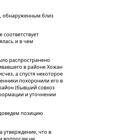
м, обнаруженным близ
е соответствует
ялась и в чем
было распространено
живавшего в районе Хожан
счез, а спустя некоторое
венники похоронили его в
район (бывший совхоз
нформации и уточнении
 доведем позицию
 утверждение, что в
и вопросам не