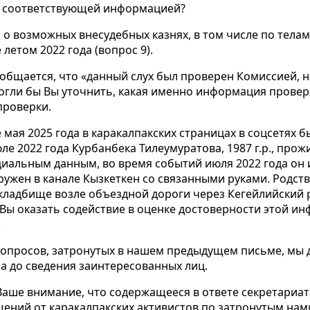
я соответствующей информацией?
 о возможных внесудебных казнях, в том числе по тела
 летом 2022 года (вопрос 9).
ообщается, что «данный слух был проверен Комиссией, н
огли бы Вы уточнить, какая именно информация провер
проверки.
 мая 2025 года в каракалпакских страницах в соцсетях 
ле 2022 года Курбанбека Тилеумуратова, 1987 г.р., про
циальным данным, во время событий июля 2022 года он и
ружен в канале Кызкеткен со связанными руками. Родст
ладбище возле объездной дороги через Кегейлийский 
 Вы оказать содействие в оценке достоверности этой и
.
 вопросов, затронутых в нашем предыдущем письме, мы
а до сведения заинтересованных лиц.
аше внимание, что содержащееся в ответе секретариата
ений от каракалпакских активистов по затронутым нам