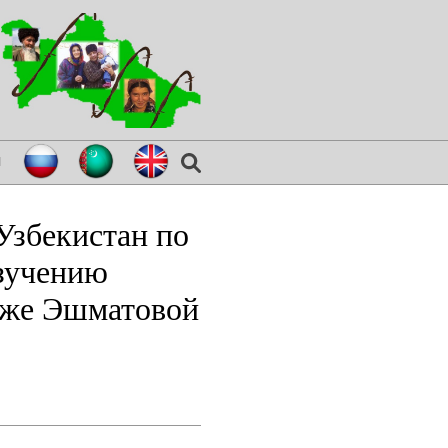
я
збекистан по
изучению
г-же Эшматовой