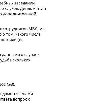
дебных заседаний,
ых слухов. Дипломаты в
бо дополнительной
х сотрудников МВД, мы
о том, какого числа
остояли (не
я данными о случаях
судьба скольких
рос №8).
их домов членами
ответа вопрос о