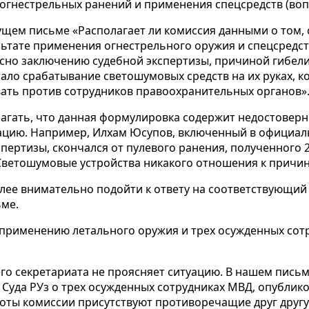
 огнестрельных ранений и применения спецсредств (воп
щем письме «Располагает ли комиссия данными о том, 
льтате применения огнестрельного оружия и спецсредст
сно заключению судебной экспертизы, причиной гибели
ало срабатывание светошумовых средств на их руках, к
ать против сотрудников правоохранительных органов»
лагать, что данная формулировка содержит недостоверн
ацию. Например, Илхам Юсупов, включенный в официал
спертизы, скончался от пулевого ранения, полученного 2
Светошумовые устройства никакого отношения к причин
олее внимательно подойти к ответу на соответствующий
ме.
к применению летального оружия и трех осужденных сот
го секретариата не проясняет ситуацию. В нашем письме
уда РУз о трех осужденных сотрудниках МВД, опублико
аботы комиссии присутствуют противоречащие друг друг