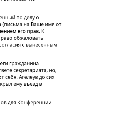
енный по делу о
 (письма на Ваше имя от
шением его прав. К
 право обжаловать
есогласия с вынесенным
леги гражданина
вете секретариата, но,
 себя. Агелеув до сих
крыл ему въезд в
лов для Конференции