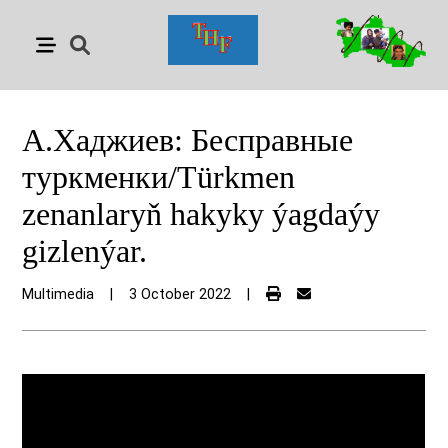
A.Хаджиев: Бесправные
туркменки/Türkmen
zenanlaryň hakyky ýagdaýy
gizlenýar.
Multimedia
|
3 October 2022
|