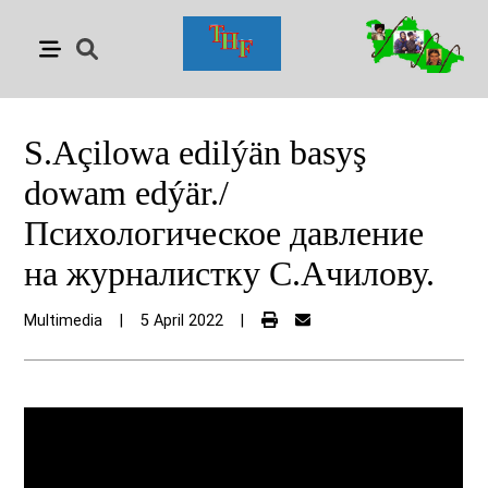
S.Açilowa edilýän basyş
dowam edýär./
Психологическое давление
на журналистку С.Ачилову.
Multimedia
|
5 April 2022
|