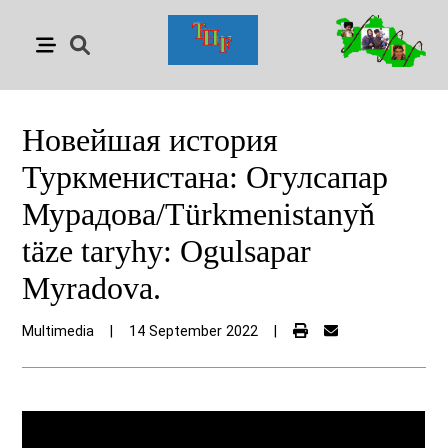
Новейшая история
Туркменистана: Огулсапар
Мурадова/Türkmenistanyň
täze taryhy: Ogulsapar
Myradova.
Multimedia
|
14 September 2022
|