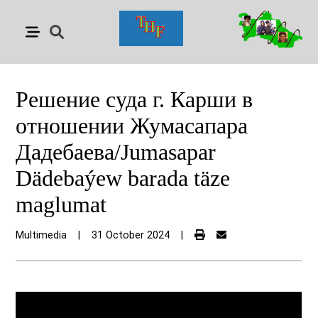
Решение суда г. Карши в
отношении Жумасапара
Дадебаева/Jumasapar
Dädebaýew barada täze
maglumat
Multimedia
|
31 October 2024
|