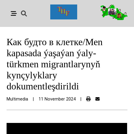
Как будто в клетке/Men
kapasada ýaşaýan ýaly-
türkmen migrantlarynyň
kynçylyklary
dokumentleşdirildi
Multimedia
|
11 November 2024
|