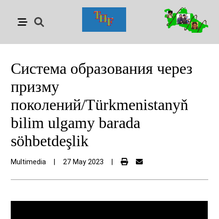
Система образования через
призму
поколений/Türkmenistanyň
bilim ulgamy barada
söhbetdeşlik
Multimedia
|
27 May 2023
|