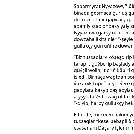
Saparmyrat Nyýazowyň ölü
binada goşmaça gurluş gur
derrew demir gapylary gat
adamly stadiondaky ýaly se
Nyýazowa garşy näletleri 
dowzaha äkitsinler "-şeýle
gullukçy gürrüňine dowam
“Biz tussaglary köşeşdirip 
tarap it göýberip başladyla
güýçli welin, itleriň käbi
isledi. Birnäçe wagtdan so
ýokaryk tüpeň atyp, ýere 
gapylara kakyp başladylar.
atyşykda 23 tussag öldüri
"-diýip, harby gullukçy h
Elbetde, türkmen häkimiýe
tussaglar “kesel sebäpli ö
esasanam Daşary işler mini