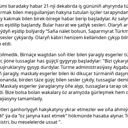
mi baradaky habar 21-nji dekabrda iş gününiň ahyrynda tü
mak bilen meşgullanýan hakyna tutulan işçiler tarapyndan g
y kakmak bilen birek-birege habar berip başladylar. Az s
s eşidilip başlandy. Bular hasrat we şatlyk sesleri. Olaryň
aýdyň eşidip bolýardy “Saňa nälet bolsun, Saparmyrat Türkm
 sesler çykýardy. Olaryň käbiri henizem kellämden çykyp bil
 etdi.
bilmedik. Birnäçe wagtdan soň itler bilen ýaragly esgerler t
r, ýöne tussaglar has güýçli gygyryp başladylar: "Bizi çykar
ri guýruklaryny gysyp durdylar. Türme administrasiýasy Aşg
ň ýaragly, maskaly esgerler bilen iki dikuçar türmäniň daşyn
gonanda,
birden täze güýç bilen sesler çykdy, tussaglar demi
 Maskaly esgerler ýaraglaryny öňe alyp, tussaglara tarap ok 
ldi. Bize bolsa bolan wakalary öz aramyzda gürleşmek hem
ekaýasyny tamamlady.
tleri ganhorlygyň hakykatyny ykrar etmezler we oňa ähmiýe
ldi” ýa-da “öz janyna kast etmek” hökmünde hasaba alynar. 
stri, bu meselelerde ussat ".