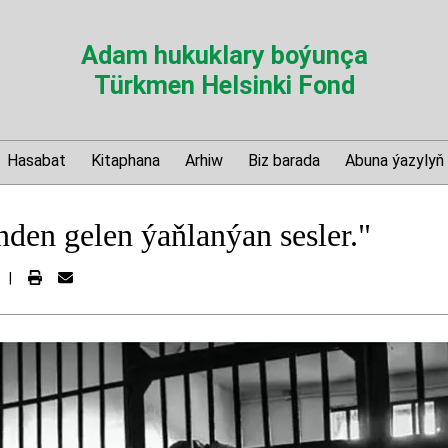
Adam hukuklary boýunça
Türkmen Helsinki Fond
Hasabat
Kitaphana
Arhiw
Biz barada
Abuna ýazylyň
den gelen ýaňlanýan sesler."
|