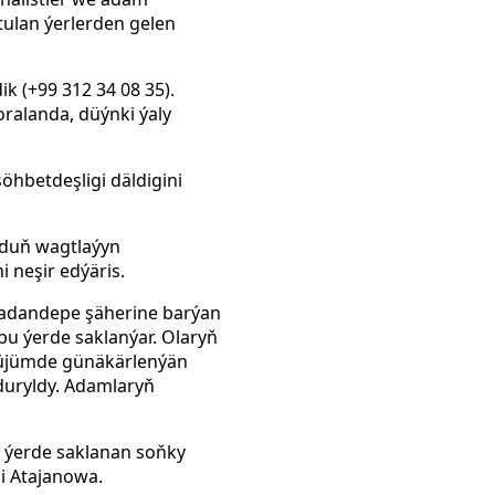
tulan ýerlerden gelen
ik (+99 312 34 08 35).
ralanda, düýnki ýaly
hbetdeşligi däldigini
rduň wagtlaýyn
i neşir edýäris.
wadandepe şäherine barýan
bu ýerde saklanýar. Olaryň
 hüjümde günäkärlenýän
duryldy. Adamlaryň
 ýerde saklanan soňky
bi Atajanowa.