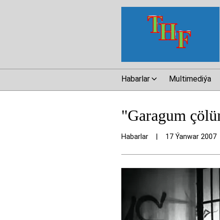
Habarlar
Multimediýa
"Garagum çölün
Habarlar
|
17 Ýanwar 2007