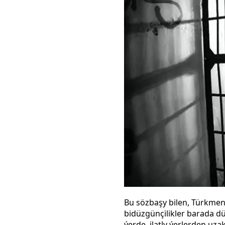
Bu sözbaşy bilen, Türkme
bidüzgünçilikler barada d
ýerde, ilatly ýerlerden uz