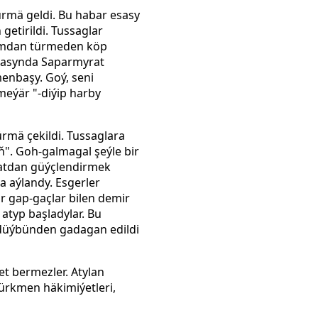
rmä geldi. Bu habar esasy
etirildi. Tussaglar
alymdan türmeden köp
 arasynda Saparmyrat
enbaşy. Goý, seni
meýär "-diýip harby
ürmä çekildi. Tussaglara
yň". Goh-galmagal şeýle bir
abatdan güýçlendirmek
a aýlandy. Esgerler
r gap-gaçlar bilen
demir
atyp başladylar. Bu
 düýbünden gadagan edildi
t bermezler. Atylan
Türkmen häkimiýetleri,