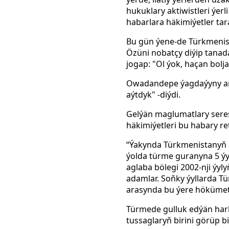
hukuklary aktiwistleri ýer
habarlara häkimiýetler tar
Bu gün ýene-de Türkmenista
Özüni nobatçy diýip tanad
jogap: "Ol ýok, haçan bolj
Owadandepe ýagdaýyny anyk
aýtdyk" -diýdi.
Gelýän maglumatlary seres
häkimiýetleri bu habary ret
“Ýakynda Türkmenistanyň
ýolda türme guranyna 5 ýyl
aglaba bölegi 2002-nji ýy
adamlar. Soňky ýyllarda T
arasynda bu ýere hökümet 
Türmede gulluk edýän har
tussaglaryň birini görüp b