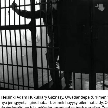
n Helsinki Adam Hukuklary Gaznasy, Owadandepe
türkmen 
ünýä jemgyýetçiligine habar bermek haýyşy bilen hat aldy.
akda ýerleşýär we häkimiýetler tarapyndan berk goralýar. Žu