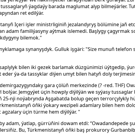
li tussaglaryň ýagdaýy barada maglumat alyp bilmeýärler. Tu
apyndan ret edilýär.
nyň Içeri işler ministrliginiň jezalandyryş bölümine jaň etd
an adam familiýasyny aýtmak islemedi. Başlygy çagyrmak so
akdygyny bilemok."
lamaga synanyşdyk. Gulluk işgäri: "Size munuň telefon sö
aplylyk bilen iki gezek barlamak düzgünimizi üýtgedip, ýu
 eder ýa-da tassyklar diýen umyt bilen hatyň doly terjimesin
 demirgazygyndaky gara çölüň merkezinde
(? -red. THF) O
 bolýar. Jemgyýet üçin howply diýilýän we syýasy tussaglar 
lyň 25-nji noýabrynda Aşgabatda bolup geçen terrorçylykly
ürkmenistanyň öňki ýokary wezipeli adamlary bilen hem dol
agzalary üçin türme hem diýilýär. "
by adam, ýatlap, gürrüňini dowam etdi: “Owadandepede şu
ilersiňiz. Bu, Türkmenistanyň öňki baş prokurory Gurbanbi