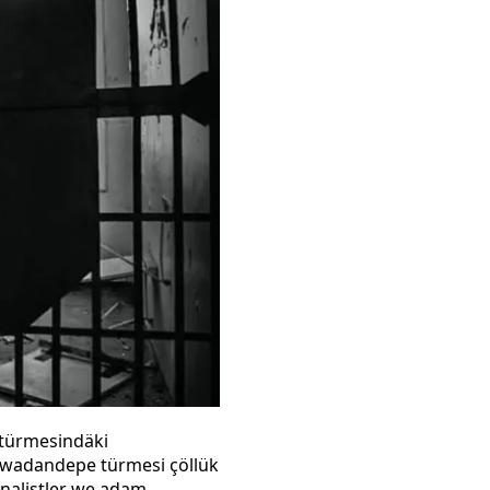
türmesindäki
 Owadandepe türmesi çöllük
rnalistler we adam