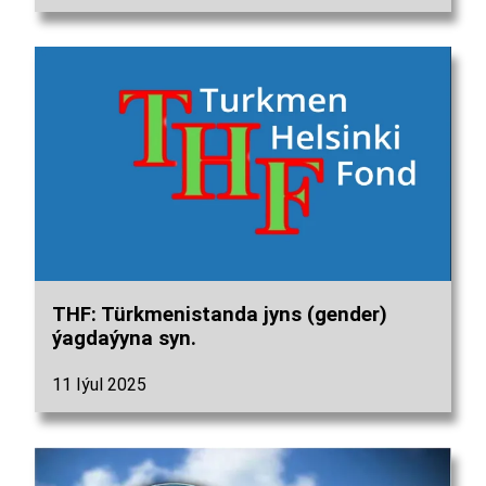
THF: Türkmenistanda jyns (gender)
ýagdaýyna syn.
11 Iýul 2025