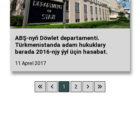
ABŞ-nyň Döwlet departamenti.
Türkmenistanda adam hukuklary
barada 2016-njy ýyl üçin hasabat.
11 Aprel 2017
1
2