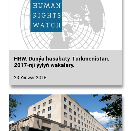
HRW. Dünýä hasabaty. Türkmenistan.
2017-nji ýylyň wakalary.
23 Ýanwar 2018