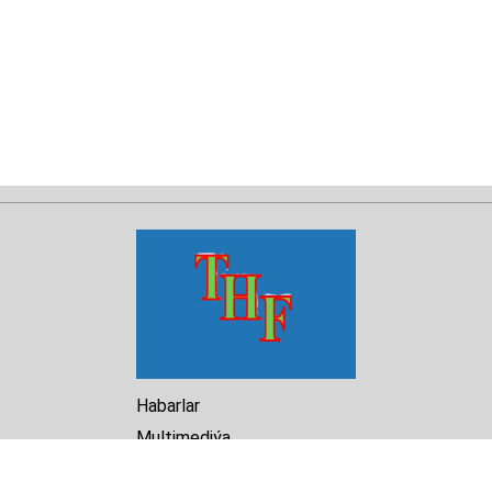
Habarlar
Multimediýa
Hasabat