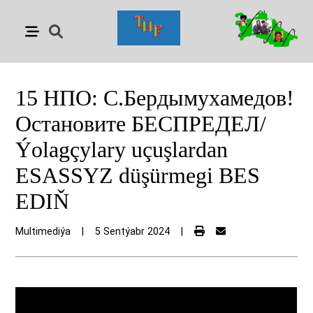
15 НПО: С.Бердымухамедов!
Остановите БЕСПРЕДЕЛ/
Ýolagçylary uçuşlardan
ESASSYZ düşürmegi BES
EDIŇ
Multimediýa
|
5 Sentýabr 2024
|