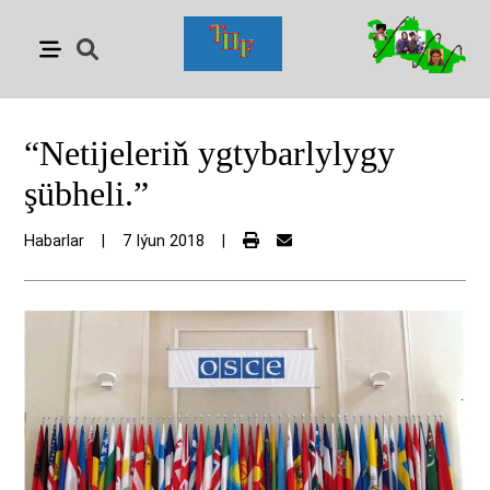
“Netijeleriň ygtybarlylygy
şübheli.”
Habarlar
|
7 Iýun 2018
|