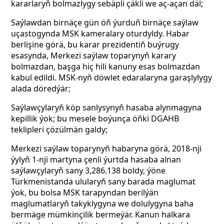
kararlaryň bolmazlygy sebäpli çäkli we aç-açan däl;
Saýlawdan birnäçe gün öň ýurduň birnäçe saýlaw
uçastogynda MSK kameralary oturdyldy. Habar
berlişine görä, bu karar prezidentiň buýrugy
esasynda, Merkezi saýlaw toparynyň karary
bolmazdan, başga hiç hili kanuny esas bolmazdan
kabul edildi. MSK-nyň döwlet edaralaryna garaşlylygy
alada döredýär;
Saýlawçylaryň köp sanlysynyň hasaba alynmagyna
kepillik ýok; bu mesele boýunça öňki DGAHB
teklipleri çözülmän galdy;
Merkezi saýlaw toparynyň habaryna görä, 2018-nji
ýylyň 1-nji martyna çenli ýurtda hasaba alnan
saýlawçylaryň sany 3,286.138 boldy, ýöne
Türkmenistanda ulularyň sany barada maglumat
ýok, bu bolsa MSK tarapyndan berilýän
maglumatlaryň takyklygyna we dolulygyna baha
bermäge mümkinçilik bermeýär. Kanun halkara