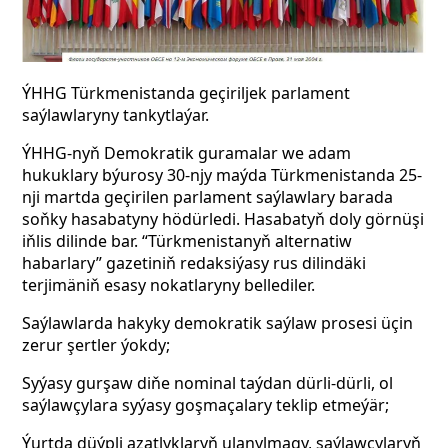
ÝHHG Türkmenistanda geçiriljek parlament
saýlawlaryny tankytlaýar.
ÝHHG-nyň Demokratik guramalar we adam
hukuklary býurosy 30-njy maýda Türkmenistanda 25-
nji martda geçirilen parlament saýlawlary barada
soňky hasabatyny hödürledi. Hasabatyň doly görnüşi
iňlis dilinde bar. “Türkmenistanyň alternatiw
habarlary” gazetiniň redaksiýasy rus dilindäki
terjimäniň esasy nokatlaryny bellediler.
Saýlawlarda hakyky demokratik saýlaw prosesi üçin
zerur şertler ýokdy;
Syýasy gurşaw diňe nominal taýdan dürli-dürli, ol
saýlawçylara syýasy goşmaçalary teklip etmeýär;
Ýurtda düýpli azatlyklaryň ulanylmagy, saýlawçylaryň