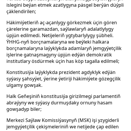
islegini beýan etmek azatlygyna päsgel berýän düýpli
çäklendirilen;
Häkimiýetleriň aç-açanlygy görkezmek üçin gören
çärelerine garamazdan, saýlawlaryň adalatlylygy
üpjün edilmedi. Netijeleriň ygtybarlylygy şübheli.
ÝHHG-nyň borçnamalaryna we beýleki halkara
borçnamalaryna laýyklykda adamlaryň jemgyýetçilik
işlerine gatnaşmagyny üpjün edýän demokratik
institutlary ösdürmek üçin has köp tagalla edilmeli;
Konstitusiýa laýyklykda prezident agdyklyk edýän
syýasy şahsyýet, ýerine ýetiriji häkimiýete gözegçilik
ulgamy gowşak.
Halk Geňeşiniň konstitusiýa girizilmegi parlamentiň
abraýyny we syýasy durmuşdaky ornuny hasam
gowşadyp biler;
Merkezi Saýlaw Komissiýasynyň (MSK) işi yzygiderli
jemgyýetçilik çekişmeleriniň we netijede çap edilen