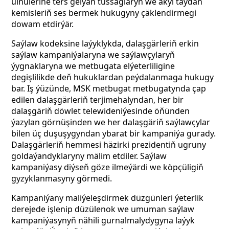
ülňülerine ters gelýän tussaglaryň we akyl taýdan
kemisleriň ses bermek hukugyny çäklendirmegi
dowam etdirýär.
Saýlaw kodeksine laýyklykda, dalaşgärleriň erkin
saýlaw kampaniýalaryna we saýlawçylaryň
ýygnaklaryna we metbugata elýeterliligine
degişlilikde deň hukuklardan peýdalanmaga hukugy
bar. Iş ýüzünde, MSK metbugat metbugatynda çap
edilen dalaşgärleriň terjimehalyndan, her bir
dalaşgäriň döwlet telewideniýesinde öňünden
ýazylan görnüşinden we her dalaşgäriň saýlawçylar
bilen üç duşuşygyndan ybarat bir kampaniýa gurady.
Dalaşgärleriň hemmesi häzirki prezidentiň ugruny
goldaýandyklaryny mälim etdiler. Saýlaw
kampaniýasy diýseň göze ilmeýärdi we köpçüligiň
gyzyklanmasyny görmedi.
Kampaniýany maliýeleşdirmek düzgünleri ýeterlik
derejede işlenip düzülenok we umuman saýlaw
kampaniýasynyň nähili gurnalmalydygyna laýyk