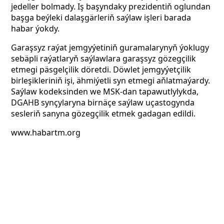
jedeller bolmady. Iş başyndaky prezidentiň oglundan
başga beýleki dalaşgärleriň saýlaw işleri barada
habar ýokdy.
Garaşsyz raýat jemgyýetiniň guramalarynyň ýoklugy
sebäpli raýatlaryň saýlawlara garaşsyz gözegçilik
etmegi päsgelçilik döretdi. Döwlet jemgyýetçilik
birleşikleriniň işi, ähmiýetli syn etmegi aňlatmaýardy.
Saýlaw kodeksinden we MSK-dan tapawutlylykda,
DGAHB synçylaryna birnäçe saýlaw uçastogynda
sesleriň sanyna gözegçilik etmek gadagan edildi.
www.habartm.org