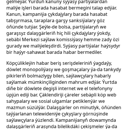
gelmeýär. Ýurduň kanuny syýasy partiýalardan
maliýe işleri barada hasabat bermegini talap edýär.
Kanun, kampaniýa çykdajylary barada hasabat
tabşyrmasa, taraplara garşy sanksiýalary göz
öňünde tutýar. Şeýle-de bolsa, partiýalaryň we
garaşsyz dalaşgärleriň hiç hili çykdajylary ýokdy,
sebäbi Merkezi saýlaw komissiýasy hemme zady özi
gurady we maliýeleşdirdi. Syýasy partiýalar haýsydyr
bir haýyr-sahawat barada habar bermediler.
Köpçülikleýin habar beriş serişdeleriniň ýagdaýy,
döwlet monopoliýasy we goşmaçalary ýa-da tankydy
pikirleriň bolmazlygy bilen, saýlawçylary habarly
saýlamak mümkinçiliginden mahrum edýär. Ýurtda
diňe bir döwlete degişli internet we el telefonyny
üpjün ediji bar. Çäklendiriji çäreler sebäpli köp web
sahypalary we sosial ulgamlar petiklenýär we
mazmun süzülýär. Dalaşgärler on minutlyk, öňünden
taýýarlanan telewideniýe çykyşlary görnüşinde
saýlawçylara ýüzlendi. Kampaniýanyň dowamynda
dalaşgärleriň arasynda bilelikdäki çekişmeler ýa-da