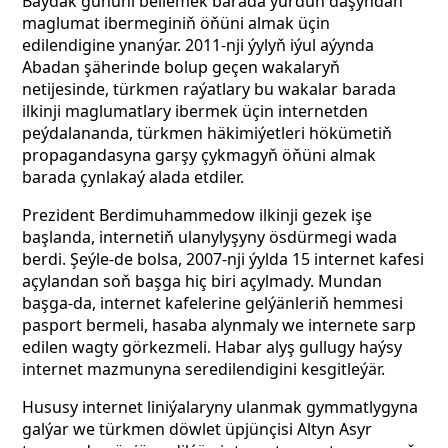
Baýdak gününi bellemek barada ýurduň daşyndan
maglumat ibermeginiň öňüni almak üçin
edilendigine ynanýar. 2011-nji ýylyň iýul aýynda
Abadan şäherinde bolup geçen wakalaryň
netijesinde, türkmen raýatlary bu wakalar barada
ilkinji maglumatlary ibermek üçin internetden
peýdalananda, türkmen häkimiýetleri hökümetiň
propagandasyna garşy çykmagyň öňüni almak
barada çynlakaý alada etdiler.
Prezident Berdimuhammedow ilkinji gezek işe
başlanda, internetiň ulanylyşyny ösdürmegi wada
berdi. Şeýle-de bolsa, 2007-nji ýylda 15 internet kafesi
açylandan soň başga hiç biri açylmady. Mundan
başga-da, internet kafelerine gelýänleriň hemmesi
pasport bermeli, hasaba alynmaly we internete sarp
edilen wagty görkezmeli. Habar alyş gullugy haýsy
internet mazmunyna seredilendigini kesgitleýär.
Hususy internet liniýalaryny ulanmak gymmatlygyna
galýar we türkmen döwlet üpjünçisi Altyn Asyr