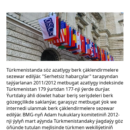
Türkmenistanda söz azatlygy berk çäklendirmelere
sezewar edilýär. "Serhetsiz habarçylar" tarapyndan
taýýarlanan 2011/2012 metbugat azatlygy indeksinde
Türkmenistan 179 ýurtdan 177-nji ýerde durýar.
Ýurtdaky ähli döwlet habar beriş serişdeleri berk
gözegçilikde saklanýar, garaşsyz metbugat ýok we
internedi ulanmak berk çäklendirmelere sezewar
edilýär. BMG-nyň Adam hukuklary komitetiniň 2012-
nji ýylyň mart aýynda Türkmenistandaky ýagdaýy göz
öňünde tutulan mejlisinde türkmen wekiliýetiniň