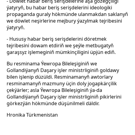
- Döwlet habar beriş serişdelerine aşa gözegçiligi
ýatyryň, bu habar beriş serişdelerini ideologiki
propaganda guraly hökmünde ulanmakdan saklanyň
we döwlet neşirlerine mejbury ýazylmak tejribesini
ýatyryň.
- Hususy habar beriş serişdelerini döretmek
tejribesini dowam etdiriň we şeýle metbugatyň
garaşsyz işlemeginiň mümkinçiligini üpjün ediň.
Bu resminama Ýewropa Bileleşiginiň we
Gollandiýanyň Daşary işler ministrliginiň goldawy
bilen işlenip düzüldi. Resminamanyň awtorlary
resminamanyň mazmuny üçin doly jogapkärçilik
çekýärler; asla Ýewropa Bileleşiginiň ýa-da
Gollandiýanyň Daşary işler ministrliginiň pikirlerini
görkezýän hökmünde düşünilmeli däldir.
Hronika Türkmenistan