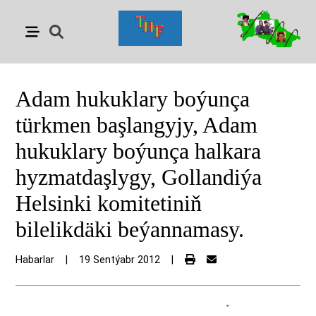
Adam hukuklary boýunça
türkmen başlangyjy, Adam
hukuklary boýunça halkara
hyzmatdaşlygy, Gollandiýa
Helsinki komitetiniň
bilelikdäki beýannamasy.
Habarlar
|
19 Sentýabr 2012
|