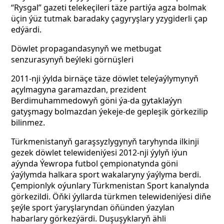
“Rysgal” gazeti telekeçileri täze partiýa agza bolmak
üçin ýüz tutmak baradaky çagyryşlary yzygiderli çap
edýärdi.
Döwlet propagandasynyň we metbugat
senzurasynyň beýleki görnüşleri
2011-nji ýylda birnäçe täze döwlet teleýaýlymynyň
açylmagyna garamazdan, prezident
Berdimuhammedowyň göni ýa-da gytaklaýyn
gatyşmagy bolmazdan ýekeje-de gepleşik görkezilip
bilinmez.
Türkmenistanyň garaşsyzlygynyň taryhynda ilkinji
gezek döwlet telewideniýesi 2012-nji ýylyň iýun
aýynda Ýewropa futbol çempionatynda göni
ýaýlymda halkara sport wakalaryny ýaýlyma berdi.
Çempionlyk oýunlary Türkmenistan Sport kanalynda
görkezildi. Öňki ýyllarda türkmen telewideniýesi diňe
şeýle sport ýaryşlaryndan öňünden ýazylan
habarlary görkezýärdi. Duşuşyklaryň ähli