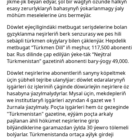
jikme-jik beýan edýär, şol bir wagtyň özünde halkyň
esasy zerurlyklaryň bahasynyň ýokarlanmagy ýaly
möhüm meselelerine üns bermeýär.
Döwlet eýeçiligindäki metbugat serişdelerine bolan
gyzyklanma neşirleriň berk senzurasy we pes hili
sebäpli türkmen okyjylary bilen çäklenýär. Hepdelik
metbugat “Türkmen Dili” iň meşhur, 117,500 abonenti
bar. Rus dilinde çap edilýän ýeke-täk “Neýtral
Türkmenistan” gazetiniň abonenti bary-ýogy 49,000.
Döwlet neşirlerine abonentleriň sanyny köpeltmek
üçin şübheli tejribe ulanylýar: döwlet edaralarynyň
işgärleri öz işleriniň çäginde döwürleýin neşirlere öz
hasabyna ýazylmalydyrlar. Mysal üçin, mekdepleriň
we institutlaryň işgärleri azyndan 4 gazet we 1
žurnala ýazylmaly. Poçta işgärleri hem öz gezeginde
"Türkmenistan" gazetine, eýýäm poçta arkaly
paýlanan ähli hökümet neşirlerine girip
bilýändiklerine garamazdan ýylda 30 ýewro tölemeli
bolýarlar. Türkmenistanda ortaça aýlyk girdeji