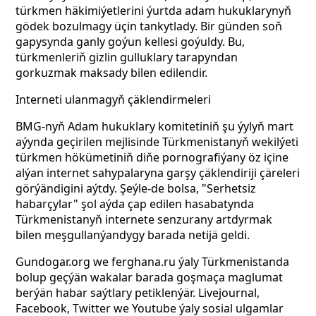
türkmen häkimiýetlerini ýurtda adam hukuklarynyň
gödek bozulmagy üçin tankytlady. Bir günden soň
gapysynda ganly goýun kellesi goýuldy. Bu,
türkmenleriň gizlin gulluklary tarapyndan
gorkuzmak maksady bilen edilendir.
Interneti ulanmagyň çäklendirmeleri
BMG-nyň Adam hukuklary komitetiniň şu ýylyň mart
aýynda geçirilen mejlisinde Türkmenistanyň wekilýeti
türkmen hökümetiniň diňe pornografiýany öz içine
alýan internet sahypalaryna garşy çäklendiriji çäreleri
görýändigini aýtdy. Şeýle-de bolsa, "Serhetsiz
habarçylar" şol aýda çap edilen hasabatynda
Türkmenistanyň internete senzurany artdyrmak
bilen meşgullanýandygy barada netijä geldi.
Gundogar.org we ferghana.ru ýaly Türkmenistanda
bolup geçýän wakalar barada goşmaça maglumat
berýän habar saýtlary petiklenýär. Livejournal,
Facebook, Twitter we Youtube ýaly sosial ulgamlar