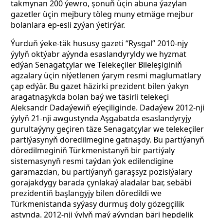
takmynan 200 ýewro, şonuň üçin abuna ýazylan
gazetler üçin mejbury töleg muny etmäge mejbur
bolanlara ep-esli zyýan ýetirýär.
Ýurduň ýeke-täk hususy gazeti “Rysgal” 2010-njy
ýylyň oktýabr aýynda esaslandyryldy we hyzmat
edýän Senagatçylar we Telekeçiler Bileleşiginiň
agzalary üçin niýetlenen ýarym resmi maglumatlary
çap edýär. Bu gazet häzirki prezident bilen ýakyn
aragatnaşykda bolan baý we täsirli telekeçi
Aleksandr Dadaýewiň eýeçiliginde. Dadaýew 2012-nji
ýylyň 21-nji awgustynda Aşgabatda esaslandyryjy
gurultaýyny geçiren täze Senagatçylar we telekeçiler
partiýasynyň döredilmegine gatnaşdy. Bu partiýanyň
döredilmeginiň Türkmenistanyň bir partiýaly
sistemasynyň resmi taýdan ýok edilendigine
garamazdan, bu partiýanyň garaşsyz pozisiýalary
gorajakdygy barada çynlakaý aladalar bar, sebäbi
prezidentiň başlangyjy bilen döredildi we
Türkmenistanda syýasy durmuş doly gözegçilik
astynda. 2012-nji ýylyň maý aýyndan bäri hepdelik