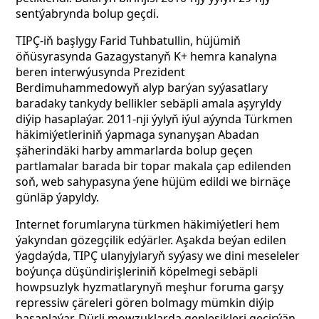
sentýabrynda bolup geçdi.
TIPÇ-iň başlygy Farid Tuhbatullin, hüjümiň
öňüsyrasynda Gazagystanyň K+ hemra kanalyna
beren interwýusynda Prezident
Berdimuhammedowyň alyp barýan syýasatlary
baradaky tankydy bellikler sebäpli amala aşyryldy
diýip hasaplaýar. 2011-nji ýylyň iýul aýynda Türkmen
häkimiýetleriniň ýapmaga synanyşan Abadan
şäherindäki harby ammarlarda bolup geçen
partlamalar barada bir topar makala çap edilenden
soň, web sahypasyna ýene hüjüm edildi we birnäçe
günläp ýapyldy.
Internet forumlaryna türkmen häkimiýetleri hem
ýakyndan gözegçilik edýärler. Aşakda beýan edilen
ýagdaýda, TIPÇ ulanyjylaryň syýasy we dini meseleler
boýunça düşündirişleriniň köpelmegi sebäpli
howpsuzlyk hyzmatlarynyň meşhur foruma garşy
repressiw çäreleri gören bolmagy mümkin diýip
hasaplaýar. Dürli mowzuklarda gepleşikleri geçirýän