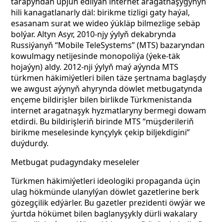
tarapyndan üpjün edilýän internet aragatnaşygynyň
hili kanagatlanarly däl: birikme tizligi gaty haýal,
esasanam surat we wideo ýükläp bilmezlige sebäp
bolýar. Altyn Asyr, 2010-njy ýylyň dekabrynda
Russiýanyň “Mobile TeleSystems” (MTS) bazaryndan
kowulmagy netijesinde monopoliýa (ýeke-täk
hojaýyn) aldy. 2012-nji ýylyň maý aýynda MTS
türkmen häkimiýetleri bilen täze şertnama baglaşdy
we awgust aýynyň ahyrynda döwlet metbugatynda
ençeme bildirişler bilen birlikde Türkmenistanda
internet aragatnaşyk hyzmatlaryny bermegi dowam
etdirdi. Bu bildirişleriň birinde MTS “müşderileriň
birikme meselesinde kynçylyk çekip biljekdigini”
duýdurdy.
Metbugat pudagyndaky meseleler
Türkmen häkimiýetleri ideologiki propaganda üçin
ulag hökmünde ulanylýan döwlet gazetlerine berk
gözegçilik edýärler. Bu gazetler prezidenti öwýär we
ýurtda hökümet bilen baglanyşykly dürli wakalary