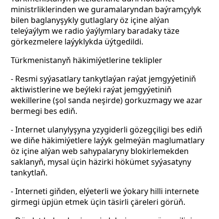
ministrliklerinden we guramalaryndan baýramçylyk
bilen baglanyşykly gutlaglary öz içine alýan
teleýaýlym we radio ýaýlymlary baradaky täze
görkezmelere laýyklykda üýtgedildi.
Türkmenistanyň häkimiýetlerine teklipler
- Resmi syýasatlary tankytlaýan raýat jemgyýetiniň
aktiwistlerine we beýleki raýat jemgyýetiniň
wekillerine (şol sanda neşirde) gorkuzmagy we azar
bermegi bes ediň.
- Internet ulanylyşyna yzygiderli gözegçiligi bes ediň
we diňe häkimiýetlere laýyk gelmeýän maglumatlary
öz içine alýan web sahypalaryny blokirlemekden
saklanyň, mysal üçin häzirki hökümet syýasatyny
tankytlaň.
- Interneti giňden, elýeterli we ýokary hilli internete
girmegi üpjün etmek üçin täsirli çäreleri görüň.