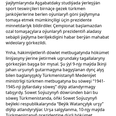
ýaýlymlarynda Aşgabatdaky studiýada ýerleşýän
sport teswirçileri birnäçe gezek türkmen
janköýerlerine berlen oýunlaryň göni ýaýlymyna
tomaşa etmek mümkinçiligi üçin prezidente
minnetdarlyk bildirdiler. Çempionat başlamazdan
ozal tomaşaçylara oýunlaryň prezidentiň aladasy
sebäpli ýaýlyma beriljekdigini habar berýän mahabat
wideolary görkezildi.
Ynha, häkimiýetleriň döwlet metbugatynda hökümet
liniýasyny ýerine ýetirmek ugrundaky tagallalaryny
görkezýän başga bir mysal. Şu ýyl 9-njy maýda Ikinji
jahan urşunyň gutarmagyna bagyşlanan dynç alyş
bilen baglanyşykly Türkmenistanyň Medeniýet
ministrligi türkmen metbugatyna bu söweşi “1941-
1945-nji ýyllardaky söweş” diýip atlandyrmagy
tabşyrdy. Sowet Soýuzynyň döwründen bäri bu
söweş Türkmenistanda, öňki Sowet Soýuzynyň
beýleki respublikalarynda “Beýik Watançylyk urşy”
diýlip atlandyrylýar. Urşa salgylanma, 10-njy maýda
Türkmenistanyň prezidentine dürli hökümet