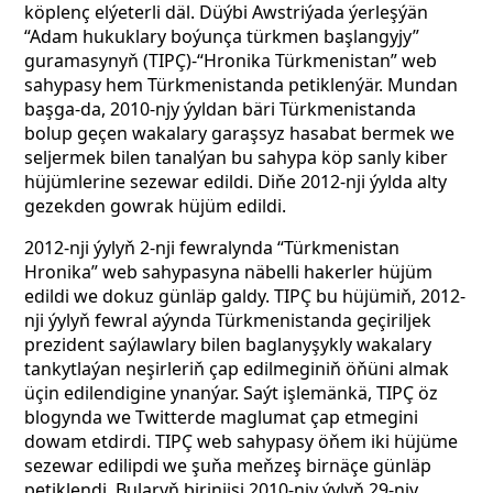
köplenç elýeterli däl. Düýbi Awstriýada ýerleşýän
“Adam hukuklary boýunça türkmen başlangyjy”
guramasynyň (TIPÇ)-“Hronika Türkmenistan” web
sahypasy hem Türkmenistanda petiklenýär. Mundan
başga-da, 2010-njy ýyldan bäri Türkmenistanda
bolup geçen wakalary garaşsyz hasabat bermek we
seljermek bilen tanalýan bu sahypa köp sanly kiber
hüjümlerine sezewar edildi. Diňe 2012-nji ýylda alty
gezekden gowrak hüjüm edildi.
2012-nji ýylyň 2-nji fewralynda “Türkmenistan
Hronika” web sahypasyna näbelli hakerler hüjüm
edildi we dokuz günläp galdy. TIPÇ bu hüjümiň, 2012-
nji ýylyň fewral aýynda Türkmenistanda geçiriljek
prezident saýlawlary bilen baglanyşykly wakalary
tankytlaýan neşirleriň çap edilmeginiň öňüni almak
üçin edilendigine ynanýar. Saýt işlemänkä, TIPÇ öz
blogynda we Twitterde maglumat çap etmegini
dowam etdirdi. TIPÇ web sahypasy öňem iki hüjüme
sezewar edilipdi we şuňa meňzeş birnäçe günläp
petiklendi. Bularyň birinjisi 2010-njy ýylyň 29-njy