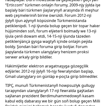
“Ertir.com” türkmen onlaýn forumy, 2009-njy ýylda işe
başlaly bäri türkmen ýaşlarynyň arasynda iň meşhur
web çeşmeleriniň birine öwrüldi. Forum 2012-nji
ýylyň iýun aýynyň köpüsinde Türkmenistanda
petiklenipdi. 1-nji iýunda bolup geçen bir topar haker
hüjüminden soň, forum elýeterli bolmady we 13-nji
iýula çenli dowam etdi, 14-15-nji iýunda täzeden
petiklenýänçä gysga wagtyň içinde onlaýn peýda
boldy. Şondan bäri foruma girip bolýar. Forum
ýapylanda türkmen ulanyjylary henizem proksi
serwer arkaly girip bildiler.
Häkimiýetler elektron aragatnaşyga gözegçilik
edýärler. 2012-nji ýylyň 16-njy fewralyndan başlap,
Gmail ulanyjylary on günläp e-poçta girip bilmediler.
TIPÇ, munuň Türkmenistanyň howpsuzlyk gullugy
tarapyndan ulanyjylaryň 17-nji fewralda gaýtadan
saýlanan prezident Berdimuhammedowyň kasam
kabul ediş dabarasy we bir gün soň bolup geçen Milli