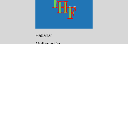
Habarlar
Multimediýa
Hasabat
Kitaphana
Arhiw
Biz barada
Turkmenistan Helsinki
Foundation for Human Rights
25 Knaz Dondukov str., ap.2
Varna, 9000
Bulgaria