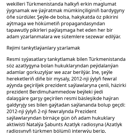
wekilleri Türkmenistanda halkyň erkin maglumat
ýygnamak we ýaýratmak mümkinçiliginiň bardygyny
öňe sürdüler. Şeýle-de bolsa, hakykatda öz pikirini
aýtmaga we hökümetiň propagandasyndan
tapawutly pikirleri paýlaşmaga het eden her bir
adam yzarlanmalara we sütemlere sezewar edilýär.
Rejimi tankytlaýanlary yzarlamak
Resmi syýasatlary tankytlamak bilen Türkmenistanda
söz azatlygyna bolan hukuklaryndan peýdalanýan
adamlar gorkuzylýar we azar berilýär. Ine, şeýle
hereketleriň diňe bir mysaly, 2012-nji ýylyň fewral
aýynda geçiriljek prezident saýlawlaryna çenli, häzirki
prezident Berdimuhammedow beýleki ýedi
dalaşgäre garşy geçirilen resmi bäsleşikde haýran
galdyryjy ses bilen gaýtadan saýlananda bolup geçdi:
2012-nji ýylyň 2-nji fewralynda Prezident
saýlawlaryndan birnäçe gün öň adam hukuklary
aktiwisti Natalýa Şabunts Azatlyk radiosyna (Azatlyk
radiosynyň türkmen bölümi) interwýu berip,