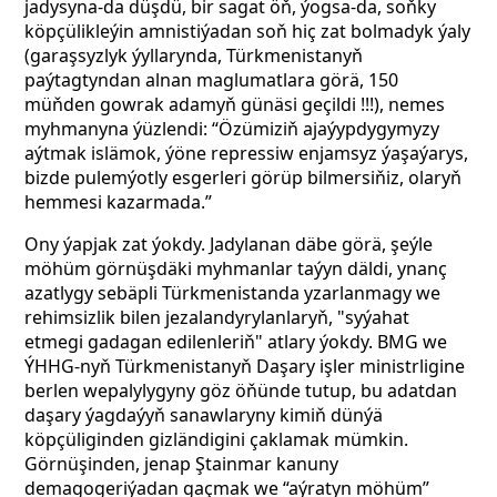
jadysyna-da düşdü,
bir sagat öň, ýogsa-da, soňky
köpçülikleýin amnistiýadan soň
hiç zat bolmadyk ýaly
(garaşsyzlyk ýyllarynda, Türkmenistanyň
paýtagtyndan alnan maglumatlara görä, 150
müňden gowrak adamyň günäsi geçildi !!!),
nemes
myhmanyna ýüzlendi: “Özümiziň ajaýypdygymyzy
aýtmak islämok, ýöne repressiw enjamsyz ýaşaýarys,
bizde pulemýotly esgerleri görüp bilmersiňiz, olaryň
hemmesi kazarmada.”
Ony ýapjak zat ýokdy. Jadylanan däbe görä, şeýle
möhüm görnüşdäki myhmanlar taýyn däldi, ynanç
azatlygy sebäpli Türkmenistanda yzarlanmagy we
rehimsizlik bilen jezalandyrylanlaryň, "syýahat
etmegi gadagan edilenleriň" atlary ýokdy. BMG we
ÝHHG-nyň Türkmenistanyň Daşary işler ministrligine
berlen wepalylygyny göz öňünde tutup, bu adatdan
daşary ýagdaýyň sanawlaryny kimiň dünýä
köpçüliginden gizländigini çaklamak mümkin.
Görnüşinden, jenap Ştainmar kanuny
demagogeriýadan gaçmak we “aýratyn möhüm”