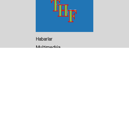
Habarlar
Multimediýa
Hasabat
Kitaphana
Arhiw
Biz barada
Turkmenistan Helsinki
Foundation for Human Rights
25 Knaz Dondukov str., ap.2
Varna, 9000
Bulgaria