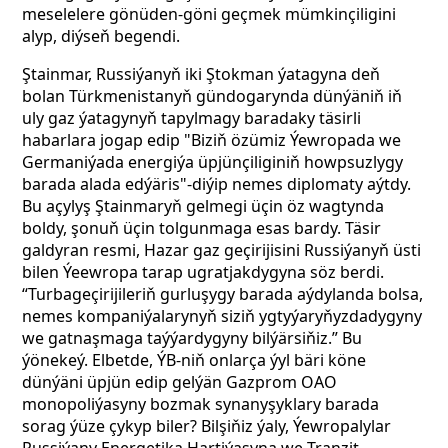
meselelere gönüden-göni geçmek mümkinçiligini
alyp, diýseň begendi.
Ştainmar, Russiýanyň iki Ştokman ýatagyna deň
bolan Türkmenistanyň gündogarynda dünýäniň iň
uly gaz ýatagynyň tapylmagy baradaky täsirli
habarlara jogap edip "Biziň özümiz Ýewropada we
Germaniýada energiýa üpjünçiliginiň howpsuzlygy
barada alada edýäris"-diýip nemes diplomaty aýtdy.
Bu açylyş Ştainmaryň gelmegi üçin öz wagtynda
boldy, şonuň üçin tolgunmaga esas bardy. Täsir
galdyran resmi, Hazar gaz geçirijisini Russiýanyň üsti
bilen Ýeewropa tarap ugratjakdygyna söz berdi.
“Turbageçirijileriň gurluşygy barada aýdylanda bolsa,
nemes kompaniýalarynyň siziň ygtyýaryňyzdadygyny
we gatnaşmaga taýýardygyny bilýärsiňiz.” Bu
ýönekeý. Elbetde, ÝB-niň onlarça ýyl bäri köne
dünýäni üpjün edip gelýän Gazprom OAO
monopoliýasyny bozmak synanyşyklary barada
sorag ýüze çykyp biler? Bilşiňiz ýaly, Ýewropalylar