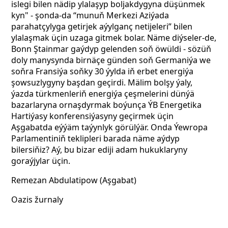
islegi bilen nädip ylalaşyp boljakdygyna düşünmek
kyn" -
şonda-da “munuň Merkezi Aziýada
parahatçylyga getirjek aýylganç netijeleri” bilen
ylalaşmak
üçin uzaga gitmek bolar. Näme diýseler-de,
Bonn Ştainmar
gaýdyp gelenden soň öwüldi - sözüň
doly manysynda birnäçe günden soň Germaniýa we
soňra Fransiýa soňky 30 ýylda iň erbet energiýa
şowsuzlygyny başdan geçirdi. Mälim bolşy ýaly,
ýazda türkmenleriň energiýa çeşmelerini dünýä
bazarlaryna ornaşdyrmak boýunça ÝB Energetika
Hartiýasy konferensiýasyny geçirmek üçin
Aşgabatda eýýäm taýynlyk görülýär. Onda Ýewropa
Parlamentiniň teklipleri barada näme aýdyp
bilersiňiz? Aý, bu bizar ediji adam hukuklaryny
goraýjylar üçin.
Remezan Abdulatipow (Aşgabat)
Oazis žurnaly