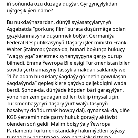
iň soňunda özü duzaga düşýär. Gyrgynçylykdan
üýtgeşik ýeri näme?
Bu nukdaýnazardan, dünýä syýasatçylarynyň
Aşgabatda “gorkunç film” surata düşürmäge bolan
gyzyklanmasyna düşünmek bolýar. Germaniýa
Federal Respublikasynyň Daşary işler ministri Frank-
Walter Ştainmar, ýogsa-da, hünäri boýunça hukuçy
“wagşylyga” seretmek synanyşygyna garşy durup
bilmedi. Emma Ýewropa Bileleşigi Türkmenistan bilen
söwda şertnamasyny tassyklamakdan saklandy we
“diňe adam hukuklary ýagdaýy görnetin gowulaşan
ýagdaýynda” gepleşiklere gaýdyp geljekdigini wada
berdi. Şonda-da, dünýäde
köpden bäri garaşylýan,
ýöne henizem gadagan edilen teklip
(mysal üçin,
Türkmenbaşynyň daşary ýurt walýutasynyň
hasabyny doňdurmak howpy däl), gynansak-da, diňe
KGB ýerzemininde garry hukuk goraýjy aktiwist
ölenden soň geldi. Mälim bolşy ýaly Ýewropa
Parlamenti Türkmenistandaky häkimiýetleri syýasy
tussaglary boşatmaga, köp partiýaly sistema,