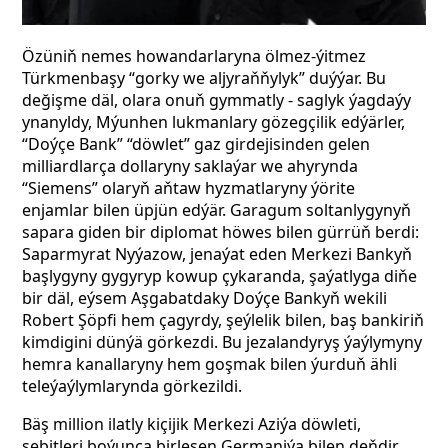
Özüniň nemes howandarlaryna ölmez-ýitmez
Türkmenbaşy “gorky we aljyraňňylyk” duýýar. Bu
değişme däl, olara onuň gymmatly - saglyk ýagdaýy
ynanyldy, Mýunhen lukmanlary gözegçilik
edýärler,
“Doýçe Bank”
“döwlet” gaz girdejisinden gelen
milliardlarça dollaryny saklaýar we ahyrynda
“Siemens” olaryň aňtaw hyzmatlaryny ýörite
enjamlar bilen üpjün edýär. Garagum soltanlygynyň
sapara giden
bir diplomat höwes bilen gürrüň berdi:
Saparmyrat Nyýazow, jenaýat eden Merkezi Bankyň
başlygyny gygyryp kowup çykaranda, şaýatlyga diňe
bir däl, eýsem Aşgabatdaky Doýçe Bankyň wekili
Robert Şöpfi hem çagyrdy, şeýlelik bilen, baş bankiriň
kimdigini dünýä görkezdi. Bu jezalandyryş ýaýlymyny
hemra kanallaryny hem goşmak bilen ýurduň ähli
teleýaýlymlarynda görkezildi.
Bäş million ilatly kiçijik Merkezi Aziýa döwleti,
sebitleri boýunça birleşen Germaniýa bilen deňdir,