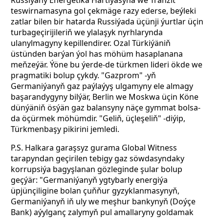
Russiýany Energetika Hartiýasyna we Tranzit
teswirnamasyna gol çekmäge razy ederse,
beýleki
zatlar bilen bir hatarda Russiýada üçünji ýurtlar üçin
turbageçirijileriň we ylalaşyk nyrhlarynda
ulanylmagyny kepillendirer.
Ozal Türkiýäniň
üstünden barýan ýol has möhüm hasaplanana
meňzeýär. Ýöne bu ýerde-de türkmen lideri ökde we
pragmatiki bolup çykdy. "Gazprom" -yň
Germaniýanyň gaz paýlaýyş ulgamyny ele almagy
başarandygyny bilýär, Berlin we Moskwa üçin Köne
dünýäniň ösýän gaz balansyny näçe gymmat bolsa-
da öçürmek möhümdir. "Geliň, üçleşeliň" -diýip,
Türkmenbaşy pikirini jemledi.
P.S. Halkara garaşsyz gurama Global Witness
tarapyndan geçirilen
tebigy gaz söwdasyndaky
korrupsiýa bagyşlanan gözleginde şular bolup
geçýär:
"Germaniýanyň ygtybarly energiýa
üpjünçiligine bolan çuňňur gyzyklanmasynyň,
Germaniýanyň iň uly we meşhur bankynyň (Doýçe
Bank) aýylganç zalymyň pul amallaryny goldamak