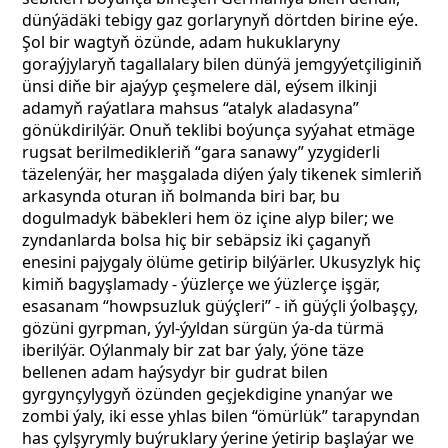
dünýädäki tebigy gaz gorlarynyň dörtden birine eýe.
Şol bir wagtyň özünde, adam hukuklaryny
goraýjylaryň tagallalary bilen dünýä jemgyýetçiliginiň
ünsi diňe bir ajaýyp çeşmelere däl, eýsem ilkinji
adamyň raýatlara mahsus “atalyk aladasyna”
gönükdirilýär. Onuň teklibi boýunça
syýahat etmäge
rugsat berilmedikleriň “gara sanawy” yzygiderli
täzelenýär, her maşgalada diýen ýaly tikenek simleriň
arkasynda oturan iň bolmanda biri bar, bu
dogulmadyk bäbekleri hem öz içine alyp biler;
we
zyndanlarda bolsa hiç bir sebäpsiz iki çaganyň
enesini pajygaly ölüme getirip bilýärler. Ukusyzlyk hiç
kimiň bagyşlamady - ýüzlerçe we ýüzlerçe işgär,
esasanam “howpsuzluk güýçleri” - iň güýçli ýolbaşçy,
gözüni gyrpman,
ýyl-ýyldan sürgün ýa-da türmä
iberilýär. Oýlanmaly bir zat bar ýaly, ýöne täze
bellenen adam haýsydyr bir gudrat bilen
gyrgynçylygyň özünden geçjekdigine ynanýar we
zombi ýaly, iki esse yhlas bilen “ömürlük” tarapyndan
has çylşyrymly buýruklary ýerine ýetirip başlaýar we