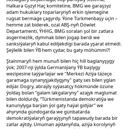
Halkara Gyzyl Haç komitetine, BMG we garaşsyz
adam hukuklary toparlarynyň erkin işlemegine
rugsat bermäge çagyrdy. Ýöne Türkmenbaşy
üçin
–
hemme zat biderek, ozal ABŞ-nyň Döwlet
Departamenti, ÝHHG, BMG soralan şol bir zatlara
äsgermezlik, dymmak bilen jogap berdi we
sanksiýalaryň kabul ediljekdigi barada
yşarat etmedi.
Şeýlelik bilen ÝB hem çydar, bu gaty möhümmi?!
Ştainmaryň hem munuň bilen hiç hili baglanyşygy
ýok; 2007-nji ýylda Germaniýany ÝB başlygy
wezipesine taýýarlaýar we "Merkezi Aziýa täzeçe
garamaga synanyşjakdygyny" gaty ses bilen yglan
edýär. Dogry, abraýly syýasatçy hökmünde özüne
ýoldaş bolan “galam lakgalaryny”
azajyk maglumat
bilen doldurdy, “Türkmenistanda demokratiýa we
kanunylyga barýan ýol gaty haýal gidýär” we
ahyrynda gündogarda we günbatarda
demokratiýalaryň garaýşynyň tapawudy barada bir
zatlar aýtdy.
Umuman aýdanyňda, aziýa korolynyň