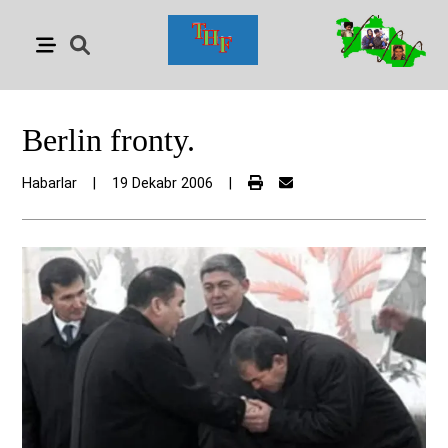
Berlin fronty.
Habarlar
|
19 Dekabr 2006
|