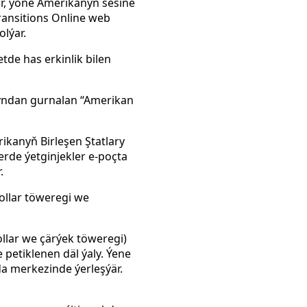
, ýöne Amerikanyň sesine
ransitions Online web
lýar.
de has erkinlik bilen
pyndan gurnalan “Amerikan
ikanyň Birleşen Ştatlary
rde ýetginjekler e-poçta
.
ollar töweregi we
ollar we çärýek töweregi)
petiklenen däl ýaly. Ýene
da merkezinde ýerleşýär.