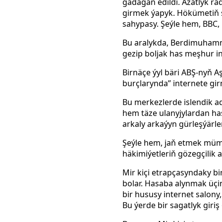
gadagan edildi. Azatlyk ra
girmek ýapyk.
Hökümetiň s
sahypasy. Şeýle hem, BBC, 
Bu aralykda, Berdimuhamme
gezip boljak has meşhur in
Birnäçe ýyl bäri ABŞ-nyň 
burçlarynda” internete g
Bu merkezlerde islendik ad
hem täze ulanyjylardan ha
arkaly arkaýyn gürleşýärl
Şeýle hem, jaň etmek mümk
häkimiýetleriň gözegçilik
Mir kiçi etrapçasyndaky bi
bolar. Hasaba alynmak üçi
bir hususy internet salony
Bu ýerde bir sagatlyk giri