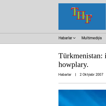
Habarlar
Multimediýa
Türkmenistan: 
howplary.
Habarlar
|
2 Oktýabr 2007