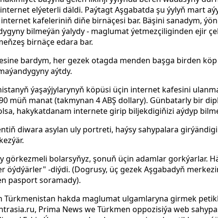
nternet elýeterli däldi. Paýtagt Aşgabatda şu ýylyň mart 
nternet kafeleriniň diňe birnäçesi bar. Bäşini sanadym, ýö
dygyny bilmeýän ýalydy - maglumat ýetmezçiliginden ejir çek
eňzeş birnäçe edara bar.
afesine bardym, her gezek otagda menden başga birden kö
amaýandygyny aýtdy.
stanyň ýaşaýjylarynyň köpüsi üçin internet kafesini ulan
90 müň manat (takmynan 4 ABŞ dollary). Günbatarly bir d
lsa, hakykatdanam internete girip biljekdigiňizi aýdyp bilmer
iň diwara asylan uly portreti, haýsy sahypalara girýändigiň
kezýär.
y görkezmeli bolarsyňyz, şonuň üçin adamlar gorkýarlar. Hä
er öýdýärler" -diýdi. (Dogrusy, üç gezek Aşgabadyň merkez
n pasport soramady).
m Türkmenistan hakda maglumat ulgamlaryna girmek petikl
entrasia.ru, Prima News we Türkmen oppozisiýa web sahyp