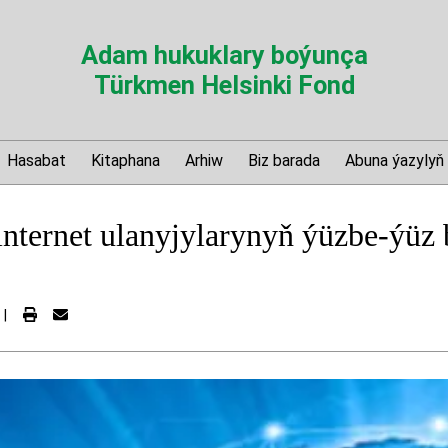
Adam hukuklary boýunça
Türkmen Helsinki Fond
Hasabat
Kitaphana
Arhiw
Biz barada
Abuna ýazylyň
internet ulanyjylarynyň ýüzbe-ýüz
|