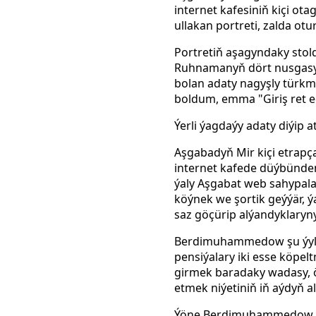
internet kafesiniň kiçi o
ullakan portreti, zalda o
Portretiň aşagyndaky stol
Ruhnamanyň dört nusgasy b
bolan adaty nagyşly türkm
boldum, emma "Giriş ret e
Ýerli ýagdaýy adaty diýip
Aşgabadyň Mir kiçi etrapç
internet kafede düýbünden
ýaly Aşgabat web sahypalar
köýnek we şortik geýýär, 
saz göçürip alýandyklaryn
Berdimuhammedow şu ýylyň
pensiýalary iki esse köpel
girmek baradaky wadasy, 
etmek niýetiniň iň aýdyň a
Ýöne Berdimuhammedow häk