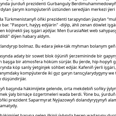
tagynda ýurduň prezidenti Gurbanguly Berdimuhammedowyň e
turdylan ýarym kompýuteriň üstünden seredýän merkezi ýeri 
da Türkmenistanyň öňki prezidenti tarapyndan ýazylan “mu
ar. "Pasport, haýyş edýärin" -diýip, ähli zenan döwlet iş
en köýnekli ýaş işgäri aýdýar. Men EurasiaNet web sahypasy
dildi" diýen habary aldym.
 atlandyryp bolmaz. Bu edara ýeke-täk myhman bolanym geň 
asynda adaty bir sowet blok öýüniň ýerzemininde bir gapy
 başga bir atmosfera höküm sürýär. Bu ýerde, hip-hopyň ga
ynda köp sanly ýetginjek söhbet edýär. Kafeniň ýerli işgäri
ýanymdaky kompýuterde iki gyz garyn tansçylarydygyny we t
y düşündirýär.
 başynda häkimiýete gelende, orta mekdebiň soňky ýylyn
tmek ýaly birnäçe özgertmeleri wada berdi. Ýöne bu, ýurduň 
öňki prezident Saparmyrat Nyýazowyň dolandyryşynyň alama
lamatydy.
imiýet başyna gelen ilkinji ýylynda beren wadasyny durm