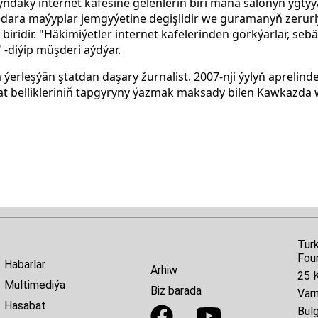
syndaky internet kafesine gelenleriň biri maňa salonyň ygt
dara maýyplar jemgyýetine degişlidir we guramanyň zerurly
ridir. "Häkimiýetler internet kafelerinden gorkýarlar, sebäb
 -diýip müşderi aýdýar.
erleşýän ştatdan daşary žurnalist. 2007-nji ýylyň aprelind
at bellikleriniň tapgyryny ýazmak maksady bilen Kawkazda 
Tur
Fou
Habarlar
Arhiw
25 K
Multimediýa
Biz barada
Var
Hasabat
Bulg