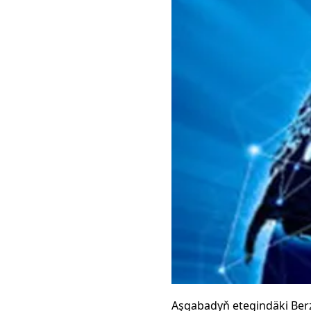
Aşgabadyň etegindäki Ber