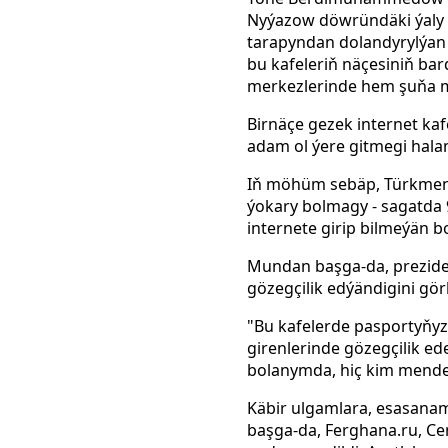
Nyýazow döwründäki ýaly i
tarapyndan dolandyrylýan i
bu kafeleriň näçesiniň bar
merkezlerinde hem şuňa m
Birnäçe gezek internet k
adam ol ýere gitmegi hal
Iň möhüm sebäp, Türkmeni
ýokary bolmagy - sagatda 
internete girip bilmeýän bo
Mundan başga-da, prezident
gözegçilik edýändigini gör
"Bu kafelerde pasportyňyz
girenlerinde gözegçilik ed
bolanymda, hiç kim mende
Käbir ulgamlara, esasana
başga-da, Ferghana.ru, C