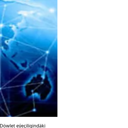
öwlet eýeçiligindäki