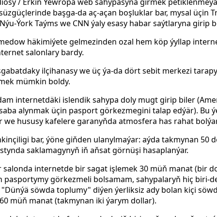
diosy / Erkin
Ýewropa web sahypasyna girmek petiklenmeýär
üzgüçlerinde başga-da aç-açan boşluklar bar, mysal üçin T
Nýu-Ýork Taýms we CNN ýaly esasy habar saýtlaryna girip bo
dow häkimiýete gelmezinden ozal hem köp ýyllap internet
ternet salonlary bardy.
Aşgabatdaky ilçihanasy we üç ýa-da dört sebit merkezi tara
irmek mümkin boldy.
am internetdäki islendik sahypa doly mugt girip biler (Amer
saba alynmak üçin pasport görkezmegini talap edýär). Bu ýe
er we hususy kafelere garanyňda atmosfera has rahat bolýar
inçiligi bar, ýöne giňden ulanylmaýar: aýda takmynan 50 d
 astynda saklamagynyň iň aňsat görnüşi hasaplanýar.
r salonda internetde bir sagat işlemek 30 müň manat (bir d
n pasportymy görkezmeli bolsamam, sahypalaryň hiç biri-de 
, "Dünýä söwda toplumy" diýen ýerliksiz ady bolan kiçi söw
ş 60 müň manat (takmynan iki ýarym dollar).