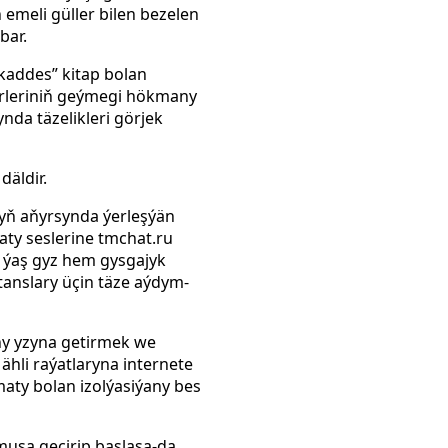
meli güller bilen bezelen
bar.
kaddes” kitap bolan
gärleriniň geýmegi hökmany
nda täzelikleri görjek
däldir.
nyň aňyrsynda ýerleşýän
ty seslerine tmchat.ru
, ýaş gyz hem gysgajyk
anslary üçin täze aýdym-
y yzyna getirmek we
ähli raýatlaryna internete
ty bolan izolýasiýany bes
uşa geçirip başlasa-da,