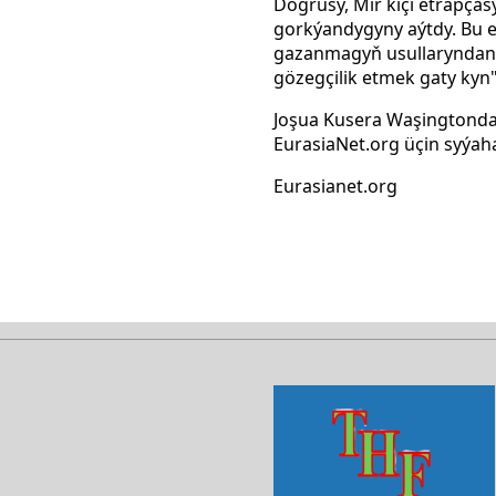
Dogrusy, Mir kiçi etrapça
gorkýandygyny aýtdy. Bu e
gazanmagyň usullaryndan bi
gözegçilik etmek gaty kyn"
Joşua Kusera Waşingtonda ý
EurasiaNet.org üçin syýah
Eurasianet.org