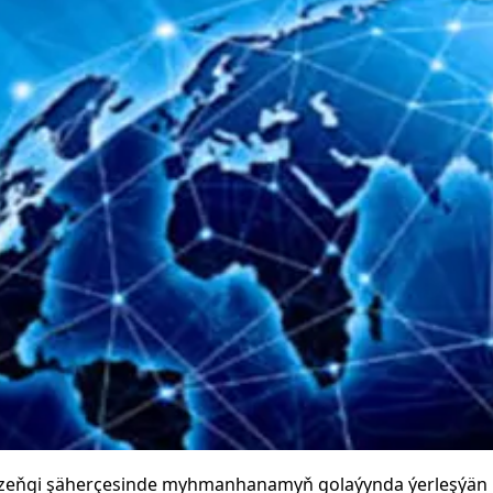
zeňgi şäherçesinde myhmanhanamyň golaýynda ýerleşýän D