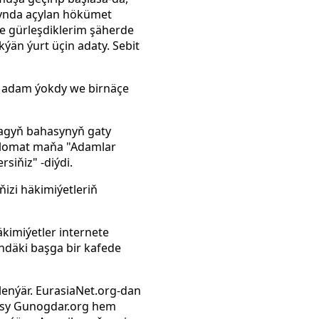
aýynda açylan hökümet
ne gürleşdiklerim şäherde
ýän ýurt üçin adaty. Sebit
p adam ýokdy we birnäçe
magyň bahasynyň gaty
iplomat maňa "Adamlar
siňiz" -diýdi.
izi häkimiýetleriň
kimiýetler internete
indäki başga bir kafede
enýär. EurasiaNet.org-dan
asy Gunogdar.org hem