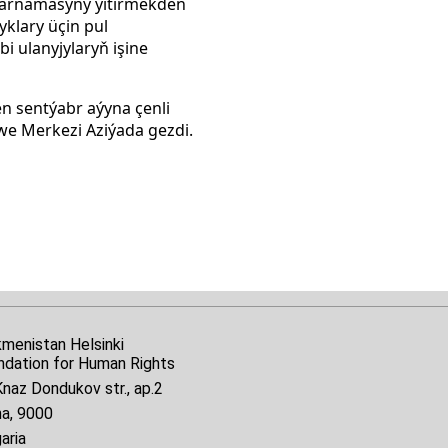
yýarnamasyny ýitirmekden
klary üçin pul
i ulanyjylaryň işine
en sentýabr aýyna çenli
we Merkezi Aziýada gezdi.
kmenistan Helsinki
ndation for Human Rights
naz Dondukov str., ap.2
na, 9000
aria