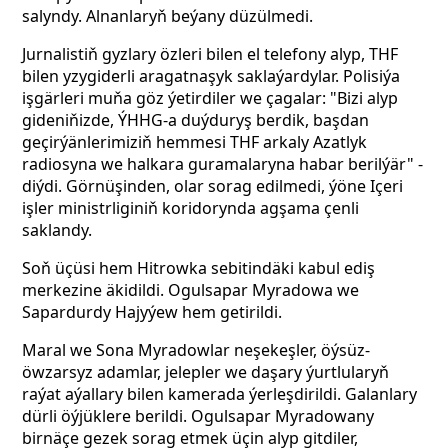
salyndy. Alnanlaryň beýany düzülmedi.
Jurnalistiň gyzlary özleri bilen el telefony alyp, THF
bilen yzygiderli aragatnaşyk saklaýardylar. Polisiýa
işgärleri muňa göz ýetirdiler we çagalar: "Bizi alyp
gideniňizde, ÝHHG-a duýduryş berdik, başdan
geçirýänlerimiziň hemmesi THF arkaly Azatlyk
radiosyna we halkara guramalaryna habar berilýär" -
diýdi. Görnüşinden, olar sorag edilmedi, ýöne Içeri
işler ministrliginiň koridorynda agşama çenli
saklandy.
Soň üçüsi hem Hitrowka sebitindäki kabul ediş
merkezine äkidildi. Ogulsapar Myradowa we
Sapardurdy Hajyýew hem getirildi.
Maral we Sona Myradowlar neşekeşler, öýsüz-
öwzarsyz adamlar, jelepler we daşary ýurtlularyň
raýat aýallary bilen kamerada ýerleşdirildi. Galanlary
dürli öýjüklere berildi. Ogulsapar Myradowany
birnäçe gezek sorag etmek üçin alyp gitdiler,