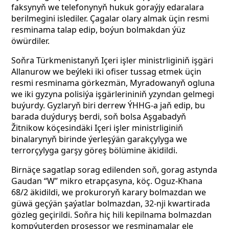
faksynyň we telefonynyň hukuk goraýjy edaralara
berilmegini islediler. Çagalar olary almak üçin resmi
resminama talap edip, boýun bolmakdan ýüz
öwürdiler.
Soňra Türkmenistanyň Içeri işler ministrliginiň işgäri
Allanurow we beýleki iki ofiser tussag etmek üçin
resmi resminama görkezmän, Myradowanyň ogluna
we iki gyzyna polisiýa işgärlerininiň yzyndan gelmegi
buýurdy. Gyzlaryň biri derrew ÝHHG-a jaň edip, bu
barada duýduryş berdi, soň bolsa Aşgabadyň
Žitnikow köçesindäki Içeri işler ministrliginiň
binalarynyň birinde ýerleşýän garakçylyga we
terrorçylyga garşy göreş bölümine äkidildi.
Birnäçe sagatlap sorag edilenden soň,
gorag astynda
Gaudan “W” mikro etrapçasyna, köç. Oguz-Khana
68/2 äkidildi, we
prokuroryň karary bolmazdan we
güwä geçýän şaýatlar bolmazdan, 32-nji kwartirada
gözleg geçirildi. Soňra hiç hili kepilnama bolmazdan
kompýuterden prosessor we resminamalar ele