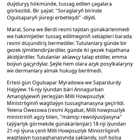
duýduryş hökmünde, tussag edilen çagalara
görkezildi. Bir şaýat: "Soraglaryň birinde
Ogulsaparyň ýüregi erbetleşdi" -diýdi.
Maral, Sona we Berdi resmi taýdan günäkärlenmedi
we häkimiýetler tussag edilmeginiň sebäpleri barada
resmi düşündiriş bermediler. Tutulanlary günde bir
gezek iýmitlendirýärdiler, günde iki gezek hajathana
äkidýärdiler. Tutulanlar aklawçy talap etdiler, emma
boýun gaçyrdylar. Şeýle hem olara azyk posylkalaryny
we dermanlary almak hukugy berilmedi.
Ertesi gün Ogulsapar Myradowa we Sapardurdy
Hajyýew 16-njy iýundan bäri Annagurban
Amanglyjewiň ýerleşýän Milli Howpsuzlyk
Ministrliginiň wagtlaýyn tussaghanasyna geçirildi.
Ýelena Öwezowa (resmi Aşgabat, Milli howpsuzlyk
ministriniň agzy bilen, "mämişi rewolýusiýasyna"
taýýarlyk görmekde günäkärlenýär) 18-nji iýundan
21-nji iýuna çenli Milli Howpsuzlyk Ministrliginiň
wagtlaýyn tussaghanasynda saklandy, soň bolsa