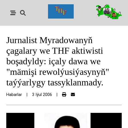
Jurnalist Myradowanyň
çagalary we THF aktiwisti
boşadyldy: içaly dawa we
"mämişi rewolýusiýasynyň"
taýýarlygy tassyklanmady.
Habarlar
|
3 Iýul 2006
|