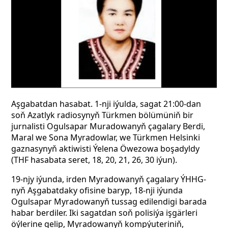
Aşgabatdan hasabat. 1-nji iýulda, sagat 21:00-dan
soň Azatlyk radiosynyň Türkmen bölümüniň bir
jurnalisti Ogulsapar
Muradowanyň çagalary Berdi,
Maral we Sona Myradowlar, we Türkmen Helsinki
gaznasynyň aktiwisti Ýelena Öwezowa boşadyldy
(THF hasabata
seret, 18, 20, 21, 26, 30 iýun).
19-njy iýunda, irden Myradowanyň çagalary ÝHHG-
nyň Aşgabatdaky ofisine baryp, 18-nji iýunda
Ogulsapar Myradowanyň tussag edilendigi barada
habar berdiler. Iki sagatdan soň polisiýa işgärleri
öýlerine gelip, Myradowanyň kompýuteriniň,