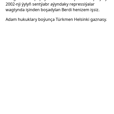
2002-nji ýylyň sentýabr aýyndaky repressiýalar
wagtynda işinden boşadylan Berdi henizem işsiz.
Adam hukuklary boýunça Türkmen Helsinki gaznasy.