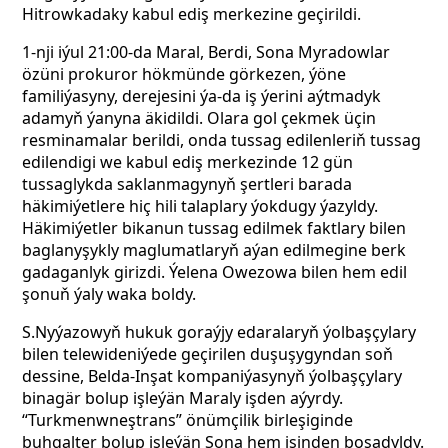
Hitrowkadaky kabul ediş merkezine geçirildi.
1-nji iýul 21:00-da Maral, Berdi, Sona Myradowlar
özüni prokuror hökmünde görkezen, ýöne
familiýasyny, derejesini ýa-da iş ýerini aýtmadyk
adamyň ýanyna äkidildi. Olara gol çekmek üçin
resminamalar berildi, onda tussag edilenleriň tussag
edilendigi we kabul ediş merkezinde 12 gün
tussaglykda saklanmagynyň şertleri barada
häkimiýetlere hiç hili talaplary ýokdugy ýazyldy.
Häkimiýetler bikanun tussag edilmek faktlary bilen
baglanyşykly maglumatlaryň aýan edilmegine berk
gadaganlyk girizdi. Ýelena Owezowa bilen hem edil
şonuň ýaly waka boldy.
S.Nyýazowyň hukuk goraýjy edaralaryň ýolbaşçylary
bilen telewideniýede geçirilen duşuşygyndan soň
dessine, Belda-Inşat kompaniýasynyň ýolbaşçylary
binagär bolup işleýän Maraly işden aýyrdy.
“Turkmenwneştrans” önümçilik birleşiginde
buhgalter bolup işleýän Sona hem işinden boşadyldy.