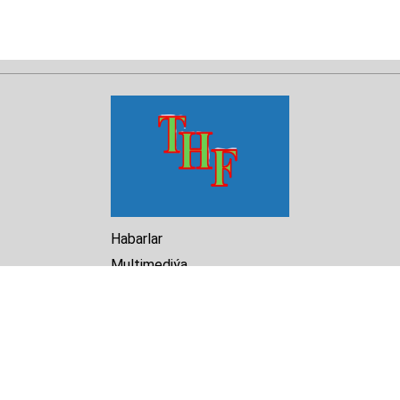
Habarlar
Multimediýa
Hasabat
Kitaphana
Arhiw
Biz barada