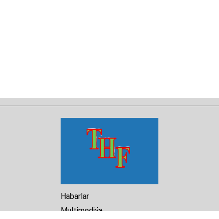
Habarlar
Multimediýa