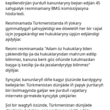
kepillendirýän ýurduň kanunlaryny beýan edýän 45
sahypalyk resminamany BMG komissiýasyna
hödürledi.
Resminamada Türkmenistanda iň ýokary
gymmatlygyň şahsyýetdigi we döwletiň her bir raýat
üçin jogapkärdigi we hukuklaryny üpjün edýändigi
aýdylýar.
Resmi resminamada "Adam öz hukuklary bilen
çäklendirilip ýa-da hukuklaryndan mahrum edilip
bilinmez, kanuna berk göz öňünde tutulmazdan
başga iş kesilip ýa-da jezalandyrylyp bilinmez"
diýilýär.
Synçylar, kanunlaryň diňe kagyz ýüzünde bardygyny
belleýärler. Türkmenistan dünýäde iň ýapyk ýurtlaryň
biri bolmagynda galýar we ýurduň raýatlary
internete girmekde kynçylyk çekýärler.
Şol bir wagtyň özünde, Türkmenistan dünýäde