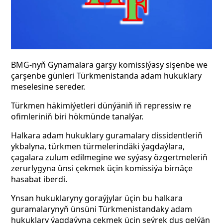
BMG-nyň Gynamalara garşy komissiýasy sişenbe we
çarşenbe günleri Türkmenistanda adam hukuklary
meselesine sereder.
Türkmen häkimiýetleri dünýäniň iň repressiw re
ofimleriniň biri hökmünde tanalýar.
Halkara adam hukuklary guramalary dissidentleriň
ykbalyna, türkmen türmelerindäki ýagdaýlara,
çagalara zulum edilmegine we syýasy özgertmeleriň
zerurlygyna ünsi çekmek üçin komissiýa birnäçe
hasabat iberdi.
Ynsan hukuklaryny goraýjylar üçin bu halkara
guramalarynyň ünsüni Türkmenistandaky adam
hukuklary ýagdaýyna çekmek üçin seýrek duş gelýän