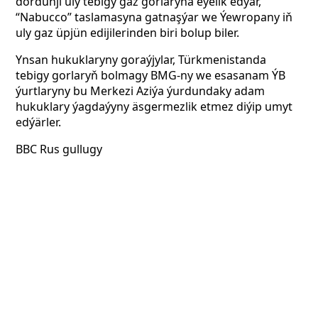
dördünji uly tebigy gaz gorlaryna eýelik edýär,
“Nabucco” taslamasyna gatnaşýar we Ýewropany iň
uly gaz üpjün edijilerinden biri bolup biler.
Ynsan hukuklaryny goraýjylar, Türkmenistanda
tebigy gorlaryň bolmagy BMG-ny we esasanam ÝB
ýurtlaryny bu Merkezi Aziýa ýurdundaky adam
hukuklary ýagdaýyny äsgermezlik etmez diýip umyt
edýärler.
BBC Rus gullugy