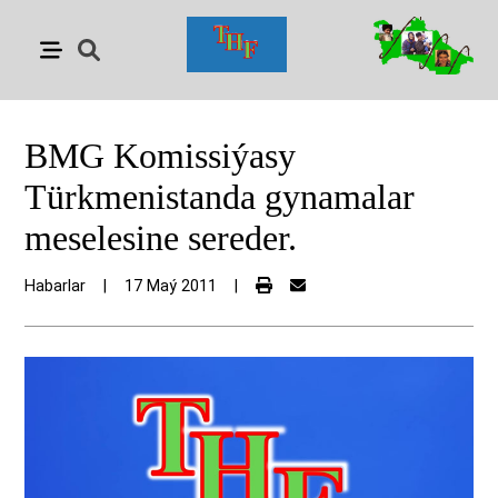
BMG Komissiýasy
Türkmenistanda gynamalar
meselesine sereder.
Habarlar
|
17 Maý 2011
|