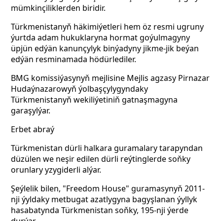
mümkinçiliklerden biridir.
Türkmenistanyň häkimiýetleri hem öz resmi ugruny
ýurtda adam hukuklaryna hormat goýulmagyny
üpjün edýän kanunçylyk binýadyny jikme-jik beýan
edýän resminamada hödürlediler.
BMG komissiýasynyň mejlisine Mejlis agzasy Pirnazar
Hudaýnazarowyň ýolbaşçylygyndaky
Türkmenistanyň wekiliýetiniň gatnaşmagyna
garaşylýar.
Erbet abraý
Türkmenistan dürli halkara guramalary tarapyndan
düzülen we neşir edilen dürli reýtinglerde soňky
orunlary yzygiderli alýar.
Şeýlelik bilen, "Freedom House" guramasynyň 2011-
nji ýyldaky metbugat azatlygyna bagyşlanan ýyllyk
hasabatynda Türkmenistan soňky, 195-nji ýerde