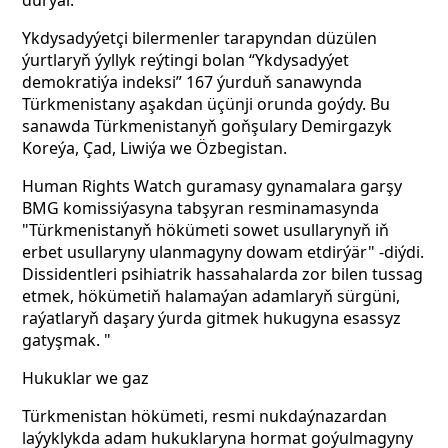
durýar.
Ykdysadyýetçi bilermenler tarapyndan düzülen
ýurtlaryň ýyllyk reýtingi bolan “Ykdysadyýet
demokratiýa indeksi” 167 ýurduň sanawynda
Türkmenistany aşakdan üçünji orunda goýdy. Bu
sanawda Türkmenistanyň goňşulary Demirgazyk
Koreýa, Çad, Liwiýa we Özbegistan.
Human Rights Watch guramasy gynamalara garşy
BMG komissiýasyna tabşyran resminamasynda
"Türkmenistanyň hökümeti sowet usullarynyň iň
erbet usullaryny ulanmagyny dowam etdirýär" -diýdi.
Dissidentleri psihiatrik hassahalarda zor bilen tussag
etmek, hökümetiň halamaýan adamlaryň sürgüni,
raýatlaryň daşary ýurda gitmek hukugyna esassyz
gatyşmak. "
Hukuklar we gaz
Türkmenistan hökümeti, resmi nukdaýnazardan
laýyklykda adam hukuklaryna hormat goýulmagyny