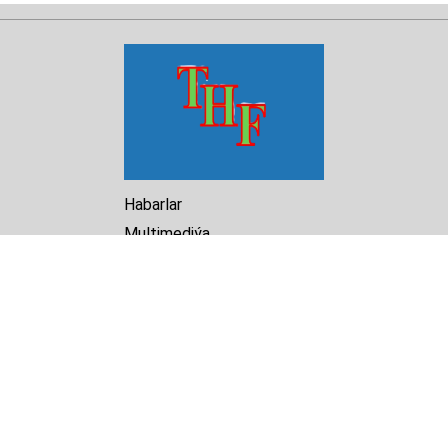
Habarlar
Multimediýa
Hasabat
Kitaphana
Arhiw
Biz barada
Turkmenistan Helsinki
Foundation for Human Rights