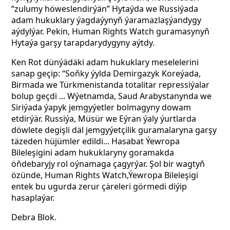
“zulumy höweslendirýän” Hytaýda we Russiýada
adam hukuklary ýagdaýynyň ýaramazlaşýandygy
aýdylýar. Pekin, Human Rights Watch guramasynyň
Hytaýa garşy tarapdarydygyny aýtdy.
Ken Rot dünýädäki adam hukuklary meselelerini
sanap geçip: “Soňky ýylda Demirgazyk Koreýada,
Birmada we Türkmenistanda totalitar repressiýalar
bolup geçdi ... Wýetnamda, Saud Arabystanynda we
Siriýada ýapyk jemgyýetler bolmagyny dowam
etdirýär. Russiýa, Müsür we Eýran ýaly ýurtlarda
döwlete degişli däl jemgyýetçilik guramalaryna garşy
täzeden hüjümler edildi... Hasabat Ýewropa
Bileleşigini adam hukuklaryny goramakda
öňdebaryjy rol oýnamaga çagyrýar. Şol bir wagtyň
özünde, Human Rights Watch,Ýewropa Bileleşigi
entek bu ugurda zerur çäreleri görmedi diýip
hasaplaýar.
Debra Blok.