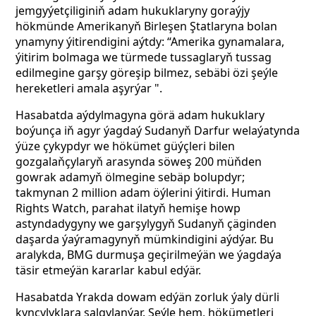
jemgyýetçiliginiň adam hukuklaryny goraýjy
hökmünde Amerikanyň Birleşen Ştatlaryna bolan
ynamyny ýitirendigini aýtdy: “Amerika gynamalara,
ýitirim bolmaga we türmede tussaglaryň tussag
edilmegine garşy göreşip bilmez, sebäbi özi şeýle
hereketleri amala aşyrýar ".
Hasabatda aýdylmagyna görä adam hukuklary
boýunça iň agyr ýagdaý Sudanyň Darfur welaýatynda
ýüze çykypdyr we hökümet güýçleri bilen
gozgalaňçylaryň arasynda söweş 200 müňden
gowrak adamyň ölmegine sebäp bolupdyr;
takmynan 2 million adam öýlerini ýitirdi. Human
Rights Watch, parahat ilatyň hemişe howp
astyndadygyny we garşylygyň Sudanyň çäginden
daşarda ýaýramagynyň mümkindigini aýdýar. Bu
aralykda, BMG durmuşa geçirilmeýän we ýagdaýa
täsir etmeýän kararlar kabul edýär.
Hasabatda Yrakda dowam edýän zorluk ýaly dürli
kynçylyklara salgylanýar. Şeýle hem, hökümetleri