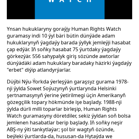
Ynsan hukuklaryny goraýjy Human Rights Watch
guramasy indi 10 ýyl bäri bütin dünýäde adam
hukuklarynyň ýagdaýy barada ýyllyk jemleýji hasabat
çap edýär. Iň soňky hasabat 75 ýurtdaky ýagdaýy
görkezýär. 556 sahypalyk giriş sözünde awtorlar
dünýädäki adam hukuklary baradaky häzirki ýagdaýy
"erbet" diýip atlandyrýarlar.
Düýbi Nýu-Ýorkda ýerleşýän garaşsyz gurama 1978-
nji ýylda Sowet Soýuzynyň ýurtlarynda Helsinki
şertnamasynyň ýerine ýetirilmegi üçin Amerikanyň
gözegçilik topary hökmünde işe başlady. 1988-nji
ýylda dürli milli toparlar birleşip, Human Rights
Watch guramasyny döretdiler, sekiz ýyldan soň bolsa
jemlenen hasabatlar berip başlady. Iň soňky neşir
ABŞ-ny ýiti tankytlaýar; şol bir wagtyň özünde,
beýleki ýurtlarda-da, hususan-da Hytaýda we