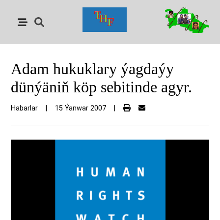
Adam hukuklary ýagdaýy
dünýäniň köp sebitinde agyr.
Habarlar
|
15 Ýanwar 2007
|