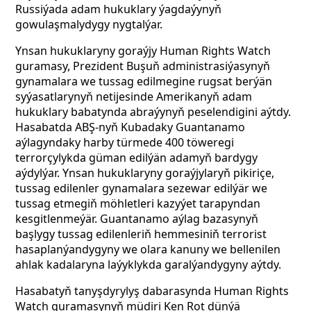
Russiýada adam hukuklary ýagdaýynyň
gowulaşmalydygy nygtalýar.
Ynsan hukuklaryny goraýjy Human Rights Watch
guramasy, Prezident Buşuň administrasiýasynyň
gynamalara we tussag edilmegine rugsat berýän
syýasatlarynyň netijesinde Amerikanyň adam
hukuklary babatynda abraýynyň peselendigini aýtdy.
Hasabatda ABŞ-nyň Kubadaky Guantanamo
aýlagyndaky harby türmede 400 töweregi
terrorçylykda güman edilýän adamyň bardygy
aýdylýar. Ynsan hukuklaryny goraýjylaryň pikiriçe,
tussag edilenler gynamalara sezewar edilýär we
tussag etmegiň möhletleri kazyýet tarapyndan
kesgitlenmeýär. Guantanamo aýlag bazasynyň
başlygy tussag edilenleriň hemmesiniň terrorist
hasaplanýandygyny we olara kanuny we bellenilen
ahlak kadalaryna laýyklykda garalýandygyny aýtdy.
Hasabatyň tanyşdyrylyş dabarasynda Human Rights
Watch guramasynyň müdiri Ken Rot dünýä