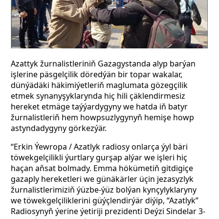
Azattyk žurnalistleriniň Gazagystanda alyp barýan
işlerine päsgelçilik döredýän bir topar wakalar,
dünýädäki häkimiýetleriň maglumata gözegçilik
etmek synanyşyklarynda hiç hili çäklendirmesiz
hereket etmäge taýýardygyny we hatda iň batyr
žurnalistleriň hem howpsuzlygynyň hemişe howp
astyndadygyny görkezýär.
“Erkin Ýewropa / Azatlyk radiosy onlarça ýyl bäri
töwekgelçilikli ýurtlary gurşap alýar we işleri hiç
haçan aňsat bolmady. Emma hökümetiň gitdigiçe
gazaply hereketleri we günäkärler üçin jezasyzlyk
žurnalistlerimiziň ýüzbe-ýüz bolýan kynçylyklaryny
we töwekgelçiliklerini güýçlendirýär diýip, “Azatlyk”
Radiosynyň ýerine ýetiriji prezidenti Deýzi Sindelar 3-