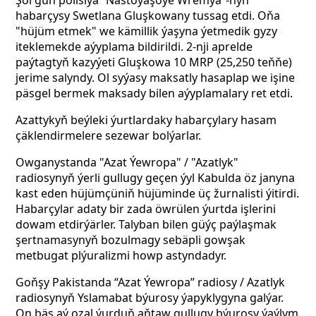
Şol gün polisiýa “Nastoýaşoýe Wremýa”-nyň
habarçysy Swetlana Gluşkowany tussag etdi. Oňa
"hüjüm etmek" we kämillik ýaşyna ýetmedik gyzy
iteklemekde aýyplama bildirildi. 2-nji aprelde
paýtagtyň kazyýeti Gluşkowa 10 MRP (25,250 teňňe)
jerime salyndy. Ol syýasy maksatly hasaplap we işine
päsgel bermek maksady bilen aýyplamalary ret etdi.
Azattykyň beýleki ýurtlardaky habarçylary hasam
çäklendirmelere sezewar bolýarlar.
Owganystanda "Azat Ýewropa" / "Azatlyk"
radiosynyň ýerli gullugy geçen ýyl Kabulda öz janyna
kast eden hüjümçüniň hüjüminde üç žurnalisti ýitirdi.
Habarçylar adaty bir zada öwrülen ýurtda işlerini
dowam etdirýärler. Talyban bilen güýç paýlaşmak
şertnamasynyň bozulmagy sebäpli gowşak
metbugat plýuralizmi howp astyndadyr.
Goňşy Pakistanda “Azat Ýewropa” radiosy / Azatlyk
radiosynyň Yslamabat býurosy ýapyklygyna galýar.
On bäş aý ozal ýurduň aňtaw gullugy býurosy ýaýlym