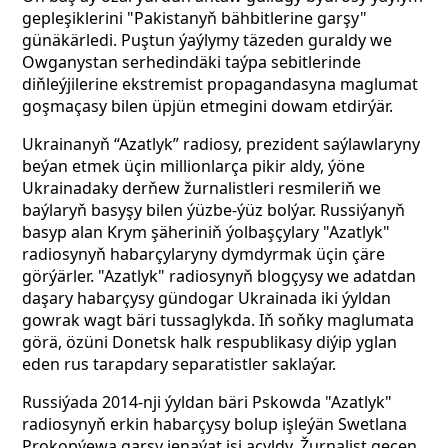
gepleşiklerini "Pakistanyň bähbitlerine garşy"
günäkärledi. Puştun ýaýlymy täzeden guraldy we
Owganystan serhedindäki taýpa sebitlerinde
diňleýjilerine ekstremist propagandasyna maglumat
goşmaçasy bilen üpjün etmegini dowam etdirýär.
Ukrainanyň “Azatlyk” radiosy, prezident saýlawlaryny
beýan etmek üçin millionlarça pikir aldy, ýöne
Ukrainadaky derňew žurnalistleri resmileriň we
baýlaryň basyşy bilen ýüzbe-ýüz bolýar. Russiýanyň
basyp alan Krym şäheriniň ýolbaşçylary "Azatlyk"
radiosynyň habarçylaryny dymdyrmak üçin çäre
görýärler. "Azatlyk" radiosynyň blogçysy we adatdan
daşary habarçysy gündogar Ukrainada iki ýyldan
gowrak wagt bäri tussaglykda. Iň soňky maglumata
görä, özüni Donetsk halk respublikasy diýip yglan
eden rus tarapdary separatistler saklaýar.
Russiýada 2014-nji ýyldan bäri Pskowda "Azatlyk"
radiosynyň erkin habarçysy bolup işleýän Swetlana
Prokopýewa garşy jenaýat işi açyldy. Žurnalist geçen