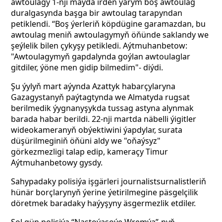
awtoulagy 1-nji maýda irden ýarym boş awtoulag
duralgasynda başga bir awtoulag tarapyndan
petiklendi. “Boş ýerleriň köpdügine garamazdan, bu
awtoulag meniň awtoulagymyň öňünde saklandy we
şeýlelik bilen çykyşy petikledi. Aýtmuhanbetow:
"Awtoulagymyň gapdalynda goýlan awtoulaglar
gitdiler, ýöne men gidip bilmedim"- diýdi.
Şu ýylyň mart aýynda Azattyk habarçylaryna
Gazagystanyň paýtagtynda we Almatyda rugsat
berilmedik ýygnanyşykda tussag astyna alynmak
barada habar berildi. 22-nji martda näbelli ýigitler
wideokameranyň obýektiwini ýapdylar, surata
düşürilmeginiň öňüni aldy we "oňaýsyz"
görkezmezligi talap edip, kameraçy Timur
Aýtmuhanbetowy gysdy.
Sahypadaky polisiýa işgärleri journalistsurnalistleriň
hünär borçlarynyň ýerine ýetirilmegine päsgelçilik
döretmek baradaky haýyşyny äsgermezlik etdiler.