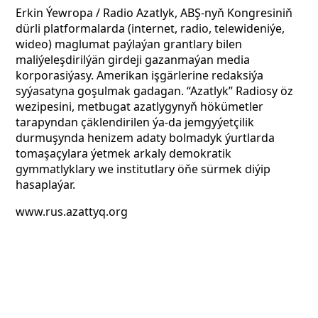
Erkin Ýewropa / Radio Azatlyk, ABŞ-nyň Kongresiniň
dürli platformalarda (internet, radio, telewideniýe,
wideo) maglumat paýlaýan grantlary bilen
maliýeleşdirilýän girdeji gazanmaýan media
korporasiýasy. Amerikan işgärlerine redaksiýa
syýasatyna goşulmak gadagan. “Azatlyk” Radiosy öz
wezipesini, metbugat azatlygynyň hökümetler
tarapyndan çäklendirilen ýa-da jemgyýetçilik
durmuşynda henizem adaty bolmadyk ýurtlarda
tomaşaçylara ýetmek arkaly demokratik
gymmatlyklary we institutlary öňe sürmek diýip
hasaplaýar.
www.rus.azattyq.org