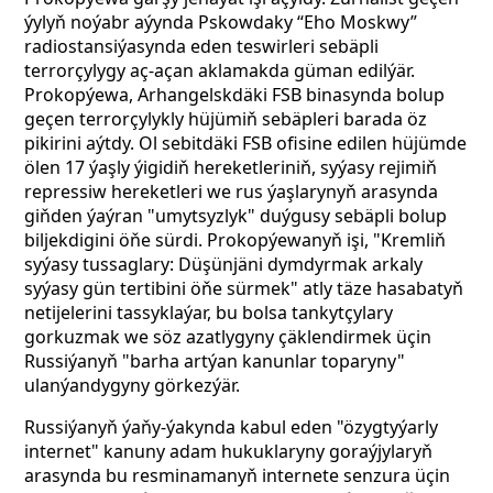
ýylyň noýabr aýynda Pskowdaky “Eho Moskwy”
radiostansiýasynda eden teswirleri sebäpli
terrorçylygy aç-açan aklamakda güman edilýär.
Prokopýewa, Arhangelskdäki FSB binasynda bolup
geçen terrorçylykly hüjümiň sebäpleri barada öz
pikirini aýtdy. Ol sebitdäki FSB ofisine edilen hüjümde
ölen 17 ýaşly ýigidiň hereketleriniň, syýasy rejimiň
repressiw hereketleri we rus ýaşlarynyň arasynda
giňden ýaýran "umytsyzlyk" duýgusy sebäpli bolup
biljekdigini öňe sürdi. Prokopýewanyň işi, "Kremliň
syýasy tussaglary: Düşünjäni dymdyrmak arkaly
syýasy gün tertibini öňe sürmek" atly täze hasabatyň
netijelerini tassyklaýar, bu bolsa tankytçylary
gorkuzmak we söz azatlygyny çäklendirmek üçin
Russiýanyň "barha artýan kanunlar toparyny"
ulanýandygyny görkezýär.
Russiýanyň ýaňy-ýakynda kabul eden "özygtyýarly
internet" kanuny adam hukuklaryny goraýjylaryň
arasynda bu resminamanyň internete senzura üçin