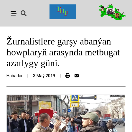
Žurnalistlere garşy abanýan
howplaryň arasynda metbugat
azatlygy güni.
Habarlar
|
3 Maý 2019
|