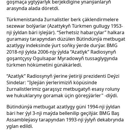
goşmaça ygtyýarlyk berjekdigine ynanýanlaryň
arasynda alada döretdi.
Türkmenistanda žurnalistler berk çäklendirmelere
sezewar bolýarlar (Azattykyň Türkmen gullugy 1953-
nji ýyldan bäri işleýär). “Serhetsiz habarçylar” halkara
guramasy tarapyndan düzülen Bütindünýä metbugat
azatlygy indeksinde ýurt soňky ýerde durýar. BMG
2018-nji ýylda 2006-njy ýylda “Azatlyk” Radiosynyň
goşantçysy Ogulsapar Myradowyň tussaglygynda
türkmen hökümetini günäkärledi.
“Azatlyk” Radiosynyň ýerine ýetiriji prezidenti Deýzi
Sindelar: "Işleýän ýerlerimiziň köpüsinde
žurnalistlerimiz garaşsyz metbugatyň esasy roluny
we hukuklaryny goramak üçin göreşýärler" -diýdi.
Bütindünýä metbugat azatlygy güni 1994-nji ýyldan
bäri her ýyl 3-nji maýda bellenilip geçilýär. BMG Baş
Assambleýasy tarapyndan 1993-nji ýylyň dekabrynda
yglan edildi.