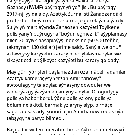
batyrgaýlyk” kategoriýasynda Halkara Medýa
Gaznasy (IWMF) baýragynyň ýeňijisi. Bu baýragy
2017-nji ýylda aldy. Azattyk žurnalisti Žanaozendäki
protestleri beýan edende birnäçe gezek ýanalýardy.
Şu ýylyň mart aýynda Žanaozen kazyýeti Toýikene
polisiýanyň buýrugyna “boýun egmezlik” aýyplamasy
bilen 20 aýlyk hasaplaýyş indeksine (50,500 teňňe,
takmynan 130 dollar) jerime saldy. Sanýia we onuň
aklawçysy kazyýetiň karary bilen ylalaşmadylar we
şikaýat etdiler. Şikaýat kazyýeti bu karary goldady.
Maý güni ýörişleri başlamazdan ozal näbelli adamlar
Azattyk kameraçysy Ýeržan Amirhanowyň
awtoulagyny taladylar, aýnasyny döwdüler we
wideoýazgy ýazýan enjamyny aldylar. Ol ogurlygy
polisiýa habar berdi, ýöne polisiýa ony polisiýa
bölümine äkitdi, barmak yzlaryny alyp, birnäçe
sagatlap saklady, şonuň üçin Amirhanow redaksiýa
tabşygyna baryp bilmedi.
Başga bir wideo operator Timur Aýtmuhanbetowyň