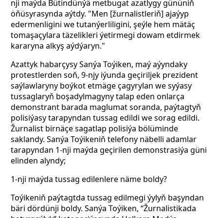
nji maýda Bütindünýä metbugat azatlygy gününiň
öňüsyrasynda aýtdy. "Men [žurnalistleriň] ajaýyp
edermenligini we tutanýerliligini, şeýle hem mätäç
tomaşaçylara täzelikleri ýetirmegi dowam etdirmek
kararyna alkyş aýdýaryn."
Azattyk habarçysy Sanýa Toýiken, maý aýyndaky
protestlerden soň, 9-njy iýunda geçiriljek prezident
saýlawlaryny boýkot etmäge çagyrylan we syýasy
tussaglaryň boşadylmagyny talap eden onlarça
demonstrant barada maglumat soranda, paýtagtyň
polisiýasy tarapyndan tussag edildi we sorag edildi.
Žurnalist birnäçe sagatlap polisiýa bölüminde
saklandy. Sanýa Toýikeniň telefony näbelli adamlar
tarapyndan 1-nji maýda geçirilen demonstrasiýa güni
elinden alyndy;
1-nji maýda tussag edilenlere näme boldy?
Toýikeniň paýtagtda tussag edilmegi ýylyň başyndan
bäri dördünji boldy. Sanýa Toýiken, “Žurnalistikada