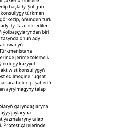
li çäklendirmelere
dip başlady. Şol gün
n konsullygy türkmen
y görkezip, öňünden türk
şadyldy. Täze döredilen
 ýolbaşçylaryndan biri
arzasynda onuň ady
Taganowanyň
 Türkmenistana
berinde
jerime tölemeli.
 ýokdugy kazyýet
a aktiwist konsullygyň
est edilmegine rugsat
arlara bölünip, şäheriň
en aýrylmagyny talap
 olaryň garyndaşlaryna
aýyş jaýlaryna
at ýazmalaryny talap
. Protest çärelerinde