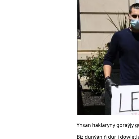
Ynsan haklaryny goraýjy gu
Biz dünýäniň dürli döwlet