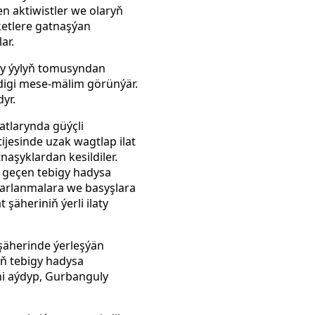
en aktiwistler we olaryň
ketlere gatnaşýan
ar.
jy ýylyň tomusyndan
digi mese-mälim görünýär.
yr.
atlarynda güýçli
jesinde uzak wagtlap ilat
naşyklardan kesildiler.
p geçen tebigy hadysa
zarlanmalara we basyşlara
äheriniň ýerli ilaty
şäherinde ýerleşýän
iň tebigy hadysa
ni aýdyp, Gurbanguly