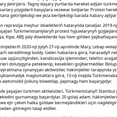
lary ýetirýäris. Ýagny daşary ýurtlarda hereket edýän türkm
arlary yzygiderli basyşlara sezewar bolýarlar. Protest here
atana getiriljekdigi we jeza beriljekdigi barada habary aýtýarl
n represiýa meşhur döwletleriň hatarynda tanalýar. 2019-n
ýaşaýan Türkmenistanlylaryň protest hyjuwlarynyň güýjeýän
ýa, Kipe, ABŞ ýaly döwletlerde has hem giňden ýaýbaňlaşand
imýetleriň 2020-nji ýylyň 27-nji aprelinde Mary, Lebap welaý
rh seredilmegi boldy. Gelen habarlara görä, harasadyň neti
suw üpjünçiliginden, kanalizasiýa işleminden, telefon aragat
leri dolulygyna peteklenip, kesekileri goýbermediler. Bolu
aýratmana synanyşan aktiwistler, häkimýetler tarapynda y
ssyklanmadyk maglumatlara görä, 13-nji maýda Türkmenabat ş
tda awtomobil ýolluny böwetläp, ýapmagy hem başarypdyr.
nde ýaşaýan türkmen aktiwistleri, Türkmenistanyň Stambul 
ekedini gurnamagy başardylar. 20 golaý adam, häkimýetler
 ejir çeken halka goldaw bermeýändikleri üçin nägileligi
en gitmegini talap etdiler.