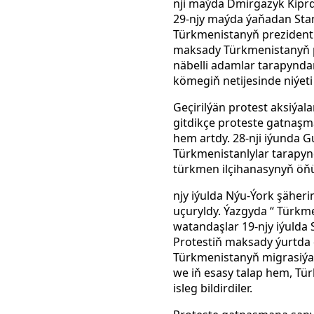
nji maýda Dmirgazyk Kiprd
29-njy maýda ýaňadan Stamb
Türkmenistanyň prezidentin
maksady Türkmenistanyň pr
näbelli adamlar tarapynd
kömegiň netijesinde niýeti
Geçirilýän protest aksiýa
gitdikçe proteste gatnaşm
hem artdy. 28-nji iýunda
Türkmenistanlylar tarap
türkmen ilçihanasynyň öňün
njy iýulda Nýu-Ýork şähe
uçuryldy. Ýazgyda “ Türkme
watandaşlar 19-njy iýulda
Protestiň maksady ýurtda 
Türkmenistanyň migrasiýa 
we iň esasy talap hem, Tü
isleg bildirdiler.