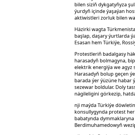
bilen siziň dykgatyňyza şu
ýurdyň içinde ýaşaýan hoss
aktiwistleri zorluk bilen w
Häzirki wagta Türkmenista
başlap, daşary ýurtlarda 
Esasan hem Türkiýe, Rossi
Protestleriň badalgasy häk
harasadyň bolmagyna, bipa
elektrik energiýa we agyz 
Harasadyň bolup geçen ýer
barada ýer ýüzüne habar ý
sezewar boldular. Doly ta
nägileligini görkezip, ha
nji maýda Türkiýe döwleti
konsullygynda protest her
babatynda dymmaklaryna we
Berdimuhamedowyň weziped