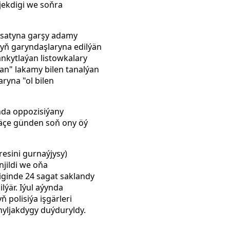
ljekdigi we soňra
ýasatyna garşy adamy
yň garyndaşlaryna edilýän
ankytlaýan listowkalary
an" lakamy bilen tanalýan
ryna "ol bilen
nda oppozisiýany
näçe günden soň ony öý
esini gurnaýjysy)
njildi we oňa
iginde 24 sagat saklandy
lýär. Iýul aýynda
 polisiýa işgärleri
nyljakdygy duýduryldy.