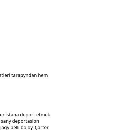
stleri tarapyndan hem
menistana deport etmek
2 sany deportasion
gy belli boldy. Çarter