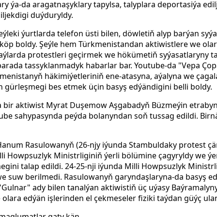
ary ýa-da aragatnaşyklary tapylsa, talyplara deportasiýa edi
ljekdigi duýduryldy.
ýleki ýurtlarda telefon üsti bilen, döwletiň alyp barýan sy
öp boldy. Şeýle hem Türkmenistandan aktiwistlere we olar
aýlarda protestleri geçirmek we hökümetiň syýasatlaryny t
arada tassyklanmadyk habarlar bar. Youtube-da "Vepa Çop
kmenistanyň häkimiýetleriniň ene-atasyna, aýalyna we çagala
 gürleşmegi bes etmek üçin basyş edýändigini belli boldy.
a bir aktiwist Myrat Duşemow Aşgabadyň Büzmeýin etraby
ube sahypasynda peýda bolanyndan soň tussag edildi. Bir
anum Rasulowanyň (26-njy iýunda Stambuldaky protest çär
li Howpsuzlyk Ministrliginiň ýerli bölümine çagyryldy we ýe
i talap edildi. 24-25-nji iýunda Milli Howpsuzlyk Ministrl
 we suw berilmedi. Rasulowanyň garyndaşlaryna-da basyş edi
Gulnar" ady bilen tanalýan aktiwistiň üç uýasy Baýramalynyň
lara edýän işlerinden el çekmeseler fiziki taýdan güýç ula
maglumatlar gaty kän.