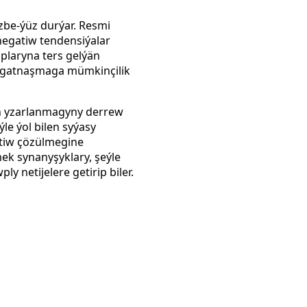
zbe-ýüz durýar. Resmi
negatiw tendensiýalar
aplaryna ters gelýän
gatnaşmaga mümkinçilik
iň yzarlanmagyny derrew
le ýol bilen syýasy
tiw çözülmegine
ek synanyşyklary, şeýle
y netijelere getirip biler.