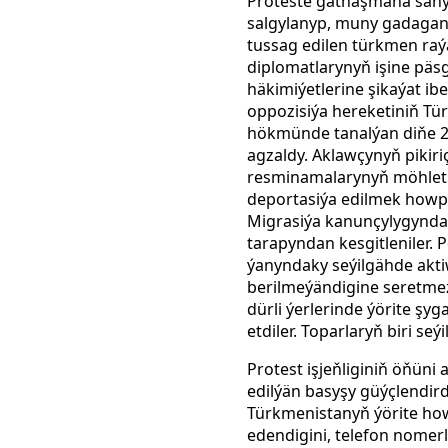
Proteste gatnaşmana san
salgylanyp, muny gadagan e
tussag edilen türkmen raý
diplomatlarynyň işine päs
häkimiýetlerine şikaýat ib
oppozisiýa hereketiniň Tü
hökmünde tanalýan diňe 2
agzaldy. Aklawçynyň pikir
resminamalarynyň möhleti
deportasiýa edilmek howpu
Migrasiýa kanunçylygynda 
tarapyndan kesgitleniler. P
ýanyndaky seýilgähde akti
berilmeýändigine seretmez
dürli ýerlerinde ýörite ş
etdiler. Toparlaryň biri se
Protest işjeňliginiň öňüni
edilýän basyşy güýçlendir
Türkmenistanyň ýörite ho
edendigini, telefon nomerl