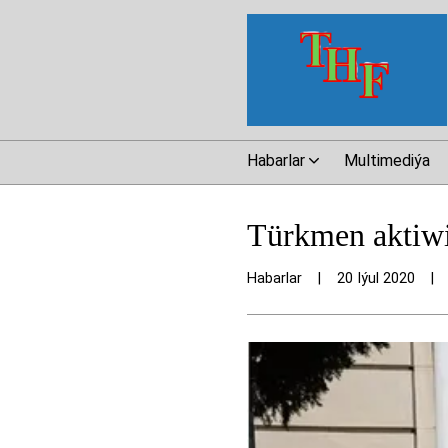
Habarlar
Multimediýa
Türkmen aktiwi
Habarlar
|
20 Iýul 2020
|