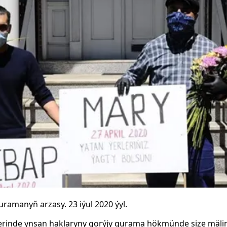
ramanyň arzasy. 23 iýul 2020 ýyl.
lerinde ynsan haklaryny gorýjy gurama hökmünde size mäli