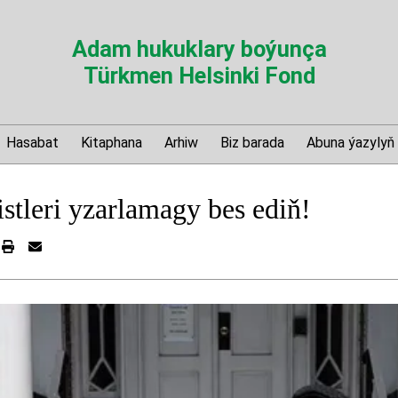
Adam hukuklary boýunça
Türkmen Helsinki Fond
Hasabat
Kitaphana
Arhiw
Biz barada
Abuna ýazylyň
stleri yzarlamagy bes ediň!