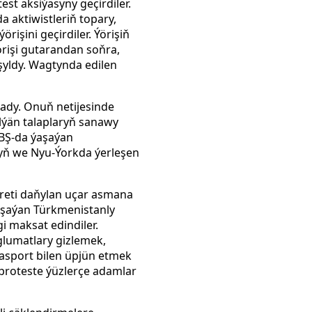
st aksiýasyny geçirdiler.
 aktiwistleriň topary,
rişini geçirdiler.
Ýörişiň
rişi gutarandan soňra,
yldy. Wagtynda edilen
ady. Onuň netijesinde
lýän talaplaryň sanawy
BŞ-da ýaşaýan
ň we Nyu-Ýorkda ýerleşen
reti
daňylan uçar asmana
ýaşaýan Türkmenistanly
 maksat edindiler.
lumatlary gizlemek,
asport bilen üpjün etmek
 proteste ýüzlerçe adamlar