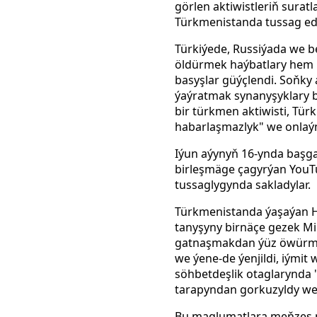
görlen aktiwistleriň suratl
Türkmenistanda tussag edi
Türkiýede, Russiýada we be
öldürmek haýbatlary hem k
basyşlar güýçlendi. Soňky 
ýaýratmak synanyşyklary b
bir türkmen aktiwisti, Tür
habarlaşmazlyk" we onlaýn
Iýun aýynyň 16-ynda başg
birleşmäge çagyrýan YouT
tussaglygynda sakladylar.
Türkmenistanda ýaşaýan H
tanyşyny birnäçe gezek Mil
gatnaşmakdan ýüz öwürmegin
we ýene-de ýenjildi, iýmit
söhbetdeşlik otaglarynda "
tarapyndan gorkuzyldy we o
Bu maglumatlara meňzeş 