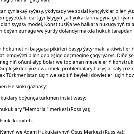
n çynlakaý syýasy, ykdysady we sosial kynçylyklar bilen ýü
emgyýetdäki dartgynlylygyň çalt ýokarlanmagyna getirýän 
 bolan syýasy model, Konstitusiýa we halkara hukugynyň tal
erkin beýan etmäge we ýurdy dolandyrmakda hukuk tarapdan
hökümetini başgaça pikirleri basyp ýatyrmak, aktiwistler
t jemgyýeti bilen gepleşige geçmegine çagyrýarys. Diňe şeý
giniň öňüni alyp bolar we toplanan meseleleriň konstruk
. Gepleşikden ýüz öwürmek, problemalary basyş arkaly çözm
k Türkmenistan üçin we sebitiň beýleki döwletleri üçin howpl
en Helsinki gaznasy;
ukuklary boýunça türkmen insiatiwasy;
ukuklary “Memorial” merkezi (Rossiýa);
sinki komiteti;
iýanyň we Adam Hukuklarynyň Ösüş Merkezi (Russiýa);