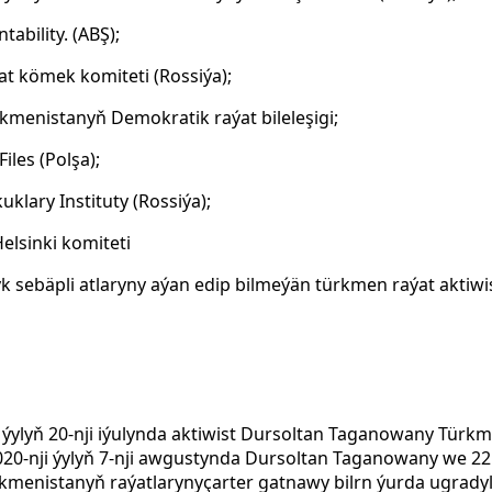
ability. (ABŞ);
t kömek komiteti (Rossiýa);
enistanyň Demokratik raýat bileleşigi;
les (Polşa);
uklary Instituty
(Rossiýa);
elsinki komiteti
sebäpli atlaryny aýan edip bilmeýän türkmen raýat aktiwi
 ýylyň 20-nji iýulynda aktiwist Dursoltan Taganowany Türk
2020-nji ýylyň 7-nji awgustynda Dursoltan Taganowany we 2
menistanyň raýatlarynyçarter gatnawy bilrn ýurda ugradylja