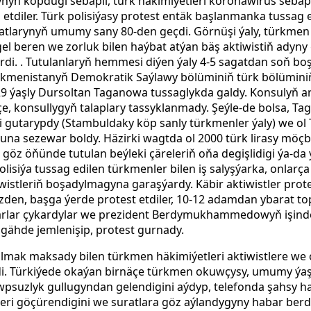
ynyň
köpdügi sebäpli, türk häkimiýetleri koronawirus sebäp
tdiler. Türk polisiýasy protest entäk başlanmanka tussag e
atlarynyň umumy sany 80-den geçdi. Görnüşi ýaly, türkme
gel beren we zorluk bilen haýbat atýan bäş aktiwistiň adyn
erdi. . Tutulanlaryň hemmesi diýen ýaly 4-5 sagatdan soň bo
rkmenistanyň Demokratik Saýlawy bölüminiň türk bölüminiň
9 ýaşly Dursoltan Taganowa tussaglykda galdy. Konsulyň 
içe, konsullygyň talaplary tassyklanmady. Şeýle-de bolsa, 
 gutarypdy (Stambuldaky köp sanly türkmenler ýaly) we ol
na sezewar boldy. Häzirki wagtda ol 2000 türk lirasy möç
göz öňünde tutulan beýleki çäreleriň oňa degişlidigi ýa-da
olisiýa tussag edilen türkmenler bilen iş salyşýarka, onlarç
wistleriň boşadylmagyna garaşýardy. Käbir aktiwistler prot
den, başga ýerde protest etdiler, 10-12 adamdan ybarat top
ygarlar çykardylar we prezident Berdymukhammedowyň işind
ýilgähde jemlenişip, protest
gurnady.
 almak maksady bilen türkmen häkimiýetleri aktiwistlere we
di. Türkiýede okaýan birnäçe türkmen okuwçysy, umumy ýaş
wpsuzlyk gullugyndan
gelendigini aýdyp, telefonda şahsy h
eri
göçürendigini we suratlara göz aýlandygyny habar berdi