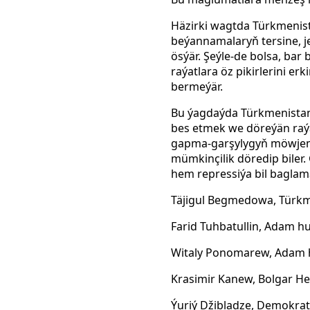
Häzirki wagtda Türkmenista
beýannamalaryň tersine, j
ösýär. Şeýle-de bolsa, bar
raýatlara öz pikirlerini 
bermeýär.
Bu ýagdaýda Türkmenistan 
bes etmek we döreýän raýa
gapma-garşylygyň möwjeme
mümkinçilik döredip biler
hem repressiýa bil baglama
Täjigul Begmedowa, Türkm
Farid Tuhbatullin, Adam h
Witaly Ponomarew, Adam h
Krasimir Kanew, Bolgar Hel
Ýuriý
Džibladze, Demokrat