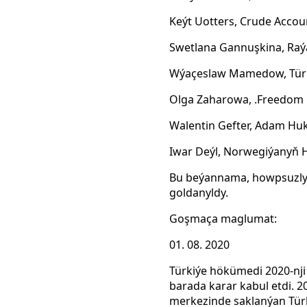
Keýt Uotters, Crude Account
Swetlana Gannuşkina, Raýa
Wýaçeslaw Mamedow, Türkm
Olga Zaharowa, .Freedom Fi
Walentin Gefter, Adam Huk
Iwar Deýl, Norwegiýanyň H
Bu beýannama, howpsuzlyk 
goldanyldy.
Goşmaça maglumat:
01. 08. 2020
Türkiýe hökümedi 2020-nji
barada karar kabul etdi. 
merkezinde saklanýan Türk