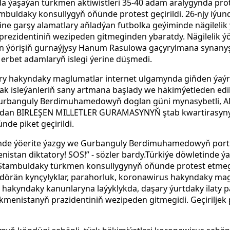
a ýaşaýan türkmen aktiwistleri 35-40 adam aralygynda prote
uldaky konsullygyň öňünde protest geçirildi. 26-njy iýunda
e garşy alamatlary aňladýan futbolka geýiminde nägilelik ýö
ezidentiniň wezipeden gitmeginden ybaratdy. Nägilelik ýö
an ýörişiň gurnaýjysy Hanum Rasulowa gaçyrylmana synanyş
 erbet adamlaryň islegi ýerine düşmedi.
lary hakyndaky maglumatlar internet ulgamynda giňden ýaýr
ak isleýänleriň sany artmana başlady we häkimýetleden edi
 Gurbanguly Berdimuhamedowyň doglan güni mynasybetli, A
yndan BIRLEŞEN MILLETLER GURAMASYNYŇ ştab kwartirasyny
de piket geçirildi.
rinde ýöerite ýazgy we Gurbanguly Berdimuhamedowyň port
nistan diktatory! SOS!” - sözler bardy.Türkiýe döwletinde 
 Stambuldaky türkmen konsullygynyň öňünde protest etmegi
dörän kynçylyklar, parahorluk, koronawirus hakyndaky mag
hakyndaky kanunlaryna laýyklykda, daşary ýurtdaky ilaty p
rkmenistanyň prazidentiniň wezipeden gitmegidi.
Geçiriljek