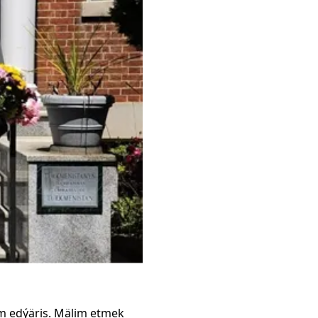
m edýäris. Mälim etmek