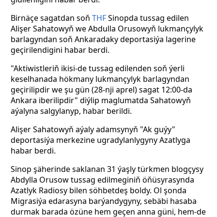
Birnäçe sagatdan soň
THF
Sinopda tussag edilen
Alişer Sahatowyň we Abdulla Orusowyň lukmançylyk
barlagyndan soň Ankaradaky deportasiýa lagerine
geçirilendigini habar berdi.
"Aktiwistleriň ikisi-de tussag edilenden soň ýerli
keselhanada hökmany lukmançylyk barlagyndan
geçirilipdir we şu gün (28-nji aprel) sagat 12:00-da
Ankara iberilipdir" diýlip maglumatda Sahatowyň
aýalyna salgylanyp, habar berildi.
Alişer Sahatowyň aýaly adamsynyň "Ak guýy"
deportasiýa merkezine ugradylanlygyny Azatlyga
habar berdi.
Sinop şäherinde saklanan 31 ýaşly türkmen blogçysy
Abdylla Orusow tussag edilmeginiň öňüsyrasynda
Azatlyk Radiosy bilen söhbetdeş boldy. Ol şonda
Migrasiýa edarasyna barýandygyny, sebäbi hasaba
durmak barada özüne hem geçen anna güni, hem-de