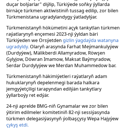
duçar bolýarlar" diýlip, Türkiýede soňky ýyllarda
birnäçe türkmen aktiwistiniň tussag edilip, zor bilen
Türkmenistana ugradylandygy ýatladylýar.
Türkmenistanyň hökümetini açyk tankytlan türkmen
raýatlarynyň ençemesi 2023-nji ýyldan bäri
Türkiýeden we Orsýetden
gizlin ýagdaýda watanyna
ugradyldy.
Olaryň arasynda Farhat Meýmankulyýew
(Durdyýew), Mälikberdi Allamyradow,
Röwşen
Gylyjow, Döwran Imamow, Maksat Baýmyradow,
Serdar Durdylyýew we Merdan Muhammedow bar.
Türkmenistanyň häkimiýetleri raýatlaryň adam
hukuklarynyň depelenmegi barada halkara
jemgyýetçiligi tarapyndan edilýän tankytlary
ýyllarboýy ret edýär.
24-nji aprelde BMG-niň Gynamalar we zor bilen
ýitirim edilmeler komitetiniň 82-nji sessiýasynda
türkmen delegasiýasynyň ýolbaşçysy Wepa Hajyýew
çykyş etdi.