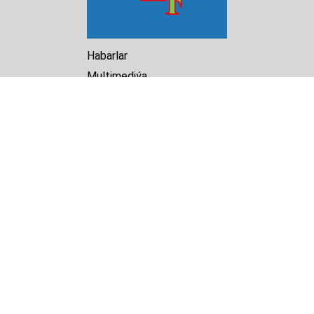
Habarlar
Multimediýa
Hasabat
Kitaphana
Arhiw
Biz barada
Turkmenistan Helsinki
Foundation for Human Rights
25 Knaz Dondukov str., ap.2
Varna, 9000
Bulgaria
Tel.
+359 52 609854
E-mail:
tkmprotect@gmail.com