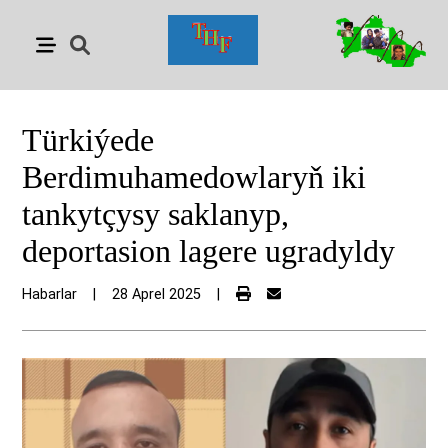
Türkiýede
Berdimuhamedowlaryň iki
tankytçysy saklanyp,
deportasion lagere ugradyldy
Habarlar
|
28 Aprel 2025
|