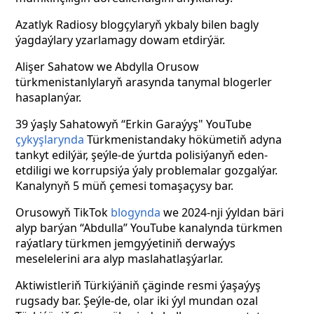
Azatlyk Radiosy blogçylaryň ykbaly bilen bagly
ýagdaýlary yzarlamagy dowam etdirýär.
Alişer Sahatow we Abdylla Orusow
türkmenistanlylaryň arasynda tanymal blogerler
hasaplanýar.
39 ýaşly Sahatowyň “Erkin Garaýyş" YouTube
çykyşlarynda
Türkmenistandaky hökümetiň adyna
tankyt edilýär, şeýle-de ýurtda polisiýanyň eden-
etdiligi we korrupsiýa ýaly problemalar gozgalýar.
Kanalynyň 5 müň çemesi tomaşaçysy bar.
Orusowyň TikTok
blogynda
we 2024-nji ýyldan bäri
alyp barýan “Abdulla” YouTube kanalynda türkmen
raýatlary türkmen jemgyýetiniň derwaýys
meselelerini ara alyp maslahatlaşýarlar.
Aktiwistleriň Türkiýäniň çäginde resmi ýaşaýyş
rugsady bar. Şeýle-de, olar iki ýyl mundan ozal