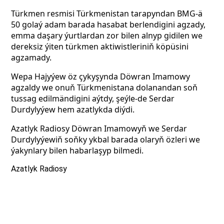
Türkmen resmisi Türkmenistan tarapyndan BMG-ä
50 golaý adam barada hasabat berlendigini agzady,
emma daşary ýurtlardan zor bilen alnyp gidilen we
dereksiz ýiten türkmen aktiwistleriniň köpüsini
agzamady.
Wepa Hajyýew öz çykyşynda Döwran Imamowy
agzaldy we onuň Türkmenistana dolanandan soň
tussag edilmändigini aýtdy, şeýle-de Serdar
Durdylyýew hem azatlykda diýdi.
Azatlyk Radiosy Döwran Imamowyň we Serdar
Durdylyýewiň soňky ykbal barada olaryň özleri we
ýakynlary bilen habarlaşyp bilmedi.
Azatlyk Radiosy