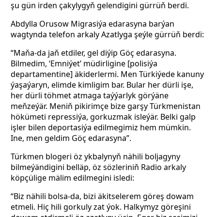
şu gün irden çakylygyň gelendigini gürrüň berdi.
Abdylla Orusow Migrasiýa edarasyna barýan
wagtynda telefon arkaly Azatlyga şeýle gürrüň berdi:
“Maňa-da jaň etdiler, gel diýip Göç edarasyna.
Bilmedim, ‘Emniýet’ müdirligine [polisiýa
departamentine] äkiderlermi. Men Türkiýede kanuny
ýaşaýaryn, elimde kimligim bar. Bular her dürli işe,
her dürli töhmet atmaga taýýarlyk görýäne
meňzeýär. Meniň pikirimçe bize garşy Türkmenistan
hökümeti repressiýa, gorkuzmak isleýär. Belki galp
işler bilen deportasiýa edilmegimiz hem mümkin.
Ine, men geldim Göç edarasyna”.
Türkmen blogeri öz ykbalynyň nähili boljagyny
bilmeýändigini belläp, öz sözleriniň Radio arkaly
köpçülige mälim edilmegini isledi:
“Biz nähili bolsa-da, bizi äkitselerem göreş dowam
etmeli. Hiç hili gorkuly zat ýok. Halkymyz göreşini