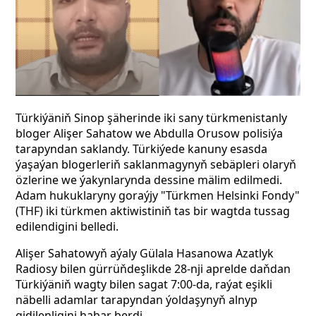
Türkiýäniň Sinop şäherinde iki sany türkmenistanly
bloger Alişer Sahatow we Abdulla Orusow polisiýa
tarapyndan saklandy. Türkiýede kanuny esasda
ýaşaýan blogerleriň saklanmagynyň sebäpleri olaryň
özlerine we ýakynlarynda dessine mälim edilmedi.
Adam hukuklaryny goraýjy "Türkmen Helsinki Fondy"
(THF) iki türkmen aktiwistiniň tas bir wagtda tussag
edilendigini belledi.
Alişer Sahatowyň aýaly Gülala Hasanowa Azatlyk
Radiosy bilen gürrüňdeşlikde 28-nji aprelde daňdan
Türkiýäniň wagty bilen sagat 7:00-da, raýat eşikli
näbelli adamlar tarapyndan ýoldaşynyň alnyp
gidilenligini habar berdi.