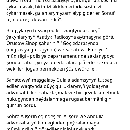
dowam etdirmeli öz azatlygy üçin. Eger biz sesimizi
çykarmasak, birimizi äkidenlerinde sesimizi
çykarmasak, galanlarymyzam alyp giderler. Şonuň
üçin göreşi dowam ediň”.
Blogçylaryň tussag edilen wagtynda olaryň
ýakynlarynyň Azatlyk Radiosyna aýtmagyna görä,
Orusow Sinop şäheriniň "Göç edarasynda"
(migrasiýa gullugynda) we Sahatow "Emniyet"
müdirligi - polisiýa departamentinde saklanypdyr.
Şonda habarçymyz bu edaralara jaň edende edara
wekilleri jogap bermekden ýüz öwürdiler.
Sahatowyň maşgalasy Gülala adamsynyň tussag
edilen wagtynda güýç gulluklarynyň ýoldaşyna
adwokat bilen habarlaşmak we bir gezek jaň etmek
hukugyndan peýdalanmaga rugsat bermänligini
gürrüň berdi.
Soňra Alişeriň egindeşleri Alişere we Abdulla
adwokatlaryň kömeginden peýdalanmaga
mümkinçiligiň döredilendigini anyklandy.