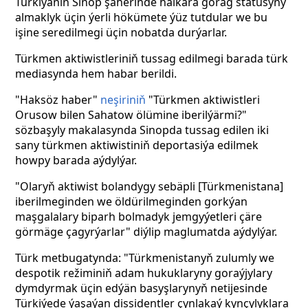
Türkiýäniň Sinop şäherinde halkara gorag statusyny
almaklyk üçin ýerli hökümete ýüz tutdular we bu
işine seredilmegi üçin nobatda durýarlar.
Türkmen aktiwistleriniň tussag edilmegi barada türk
mediasynda hem habar berildi.
"Haksöz haber"
neşiriniň
"Türkmen aktiwistleri
Orusow bilen Sahatow ölümine iberilýärmi?"
sözbaşyly makalasynda Sinopda tussag edilen iki
sany türkmen aktiwistiniň deportasiýa edilmek
howpy barada aýdylýar.
"Olaryň aktiwist bolandygy sebäpli [Türkmenistana]
iberilmeginden we öldürilmeginden gorkýan
maşgalalary biparh bolmadyk jemgyýetleri çäre
görmäge çagyrýarlar" diýlip maglumatda aýdylýar.
Türk metbugatynda: "Türkmenistanyň zulumly we
despotik režiminiň adam hukuklaryny goraýjylary
dymdyrmak üçin edýän basyşlarynyň netijesinde
Türkiýede ýaşaýan dissidentler çynlakaý kynçylyklara