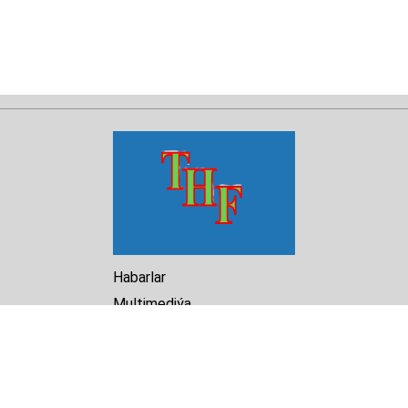
Habarlar
Multimediýa
Hasabat
Kitaphana
Arhiw