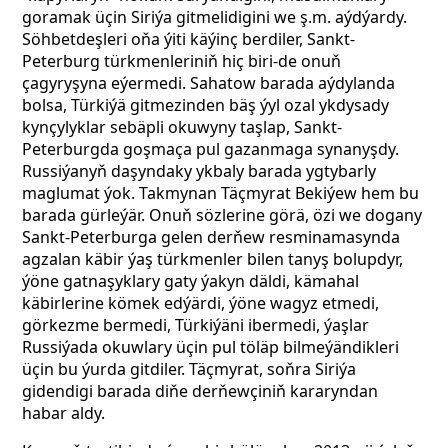
goramak üçin Siriýa gitmelidigini we ş.m. aýdýardy.
Söhbetdeşleri oňa ýiti käýinç berdiler, Sankt-
Peterburg türkmenleriniň hiç biri-de onuň
çagyryşyna eýermedi. Sahatow barada aýdylanda
bolsa, Türkiýä gitmezinden bäş ýyl ozal ykdysady
kynçylyklar sebäpli okuwyny taşlap, Sankt-
Peterburgda goşmaça pul gazanmaga synanyşdy.
Russiýanyň daşyndaky ykbaly barada ygtybarly
maglumat ýok. Takmynan Täçmyrat Bekiýew hem bu
barada gürleýär. Onuň sözlerine görä, özi we dogany
Sankt-Peterburga gelen derňew resminamasynda
agzalan käbir ýaş türkmenler bilen tanyş bolupdyr,
ýöne gatnaşyklary gaty ýakyn däldi, kämahal
käbirlerine kömek edýärdi, ýöne wagyz etmedi,
görkezme bermedi, Türkiýäni ibermedi, ýaşlar
Russiýada okuwlary üçin pul töläp bilmeýändikleri
üçin bu ýurda gitdiler. Täçmyrat, soňra Siriýa
gidendigi barada diňe derňewçiniň kararyndan
habar aldy.