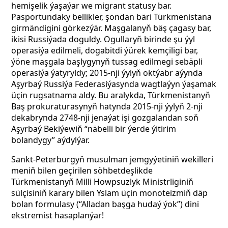
hemişelik ýaşaýar we migrant statusy bar.
Pasportundaky bellikler, şondan bäri Türkmenistana
girmändigini görkezýär. Maşgalanyň bäş çagasy bar,
ikisi Russiýada doguldy. Ogullaryň birinde şu ýyl
operasiýa edilmeli, dogabitdi ýürek kemçiligi bar,
ýöne maşgala başlygynyň tussag edilmegi sebäpli
operasiýa ýatyryldy; 2015-nji ýylyň oktýabr aýynda
Aşyrbaý Russiýa Federasiýasynda wagtlaýyn ýaşamak
üçin rugsatnama aldy. Bu aralykda, Türkmenistanyň
Baş prokuraturasynyň hatynda 2015-nji ýylyň 2-nji
dekabrynda 2748-nji jenaýat işi gozgalandan soň
Aşyrbaý Bekiýewiň “näbelli bir ýerde ýitirim
bolandygy” aýdylýar.
Sankt-Peterburgyň musulman jemgyýetiniň wekilleri
meniň bilen geçirilen söhbetdeşlikde
Türkmenistanyň Milli Howpsuzlyk Ministrliginiň
sülçisiniň karary bilen Yslam üçin monoteizmiň däp
bolan formulasy (“Alladan başga hudaý ýok”) dini
ekstremist hasaplanýar!