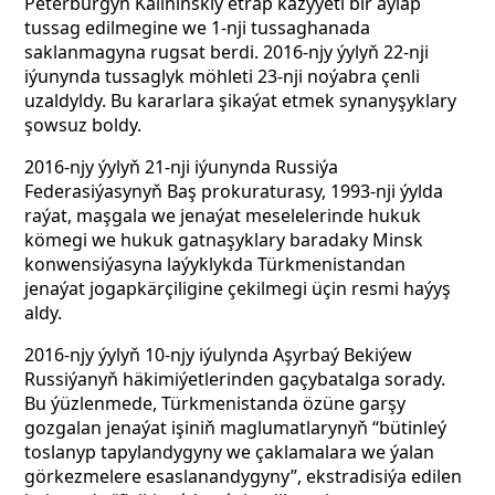
Peterburgyň Kalininskiý etrap kazyýeti bir aýlap
tussag edilmegine we 1-nji tussaghanada
saklanmagyna rugsat berdi. 2016-njy ýylyň 22-nji
iýunynda tussaglyk möhleti 23-nji noýabra çenli
uzaldyldy. Bu kararlara şikaýat etmek synanyşyklary
şowsuz boldy.
2016-njy ýylyň 21-nji iýunynda Russiýa
Federasiýasynyň Baş prokuraturasy, 1993-nji ýylda
raýat, maşgala we jenaýat meselelerinde hukuk
kömegi we hukuk gatnaşyklary baradaky Minsk
konwensiýasyna laýyklykda Türkmenistandan
jenaýat jogapkärçiligine çekilmegi üçin resmi haýyş
aldy.
2016-njy ýylyň 10-njy iýulynda Aşyrbaý Bekiýew
Russiýanyň häkimiýetlerinden gaçybatalga sorady.
Bu ýüzlenmede, Türkmenistanda özüne garşy
gozgalan jenaýat işiniň maglumatlarynyň “bütinleý
toslanyp tapylandygyny we çaklamalara we ýalan
görkezmelere esaslanandygyny”, ekstradisiýa edilen