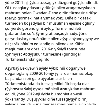
ýöne 2011-nji ýylda tussaglyk düzgüni güýçlendirildi.
Ol tussaglary daşarky dünýä bilen aragatnaşykdan
mahrum bolan Owadan-Depe gizlin türmesine düşdi
(baryp görmek, hat alyşmak ýok). Diňe bir gezek
türmeden boşadylan bir musulman ejesine ogluny
şol ýerde görendigini aýtdy. Türme möhleti
gutarandan soň, Şyhmyrat boşadylmady, ýöne
garyndaşlary onuň näme bilen aýyplanýandygyny we
näçeräk höküm edilendigini bilenoklar. Käbir
maglumatlara görä, 2016-njy ýylyň tomsunda
Şyhmyrat Abdyşükür türmesine (gündogar
Türkmenistanda) geçirildi.
Aşyrbaý Bekiýewiň aýaly Aýbibiniň dogany we
doganoglany 2009-2010-njy ýyllarda - namaz okap
başlandan soň galp aýyplamalar bilen
Türkmenistanda-da tussag edildi. Ilkibaşda olar
(Şyhmyrat ýaly) gysga möhletli azatlykdan mahrum
edildi, ýöne 2012-nji ýylda bu möhlet ep-esli
ýokarlandy. Duşuşyklar diňe tussaglygyň birinji
ýylynda berildi. Şuňa meňzeş meýilnama laýyklykda,