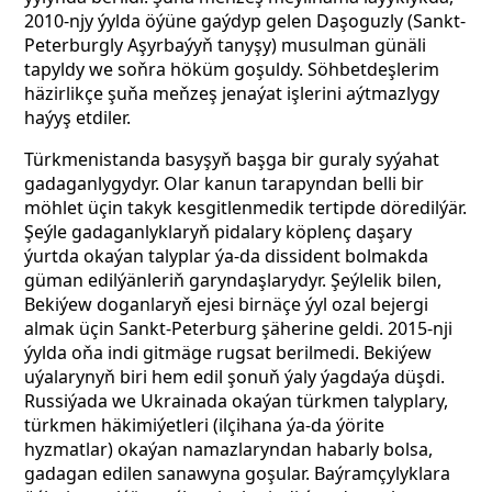
2010-njy ýylda öýüne gaýdyp gelen Daşoguzly (Sankt-
Peterburgly Aşyrbaýyň tanyşy) musulman günäli
tapyldy we soňra höküm goşuldy. Söhbetdeşlerim
häzirlikçe şuňa meňzeş jenaýat işlerini aýtmazlygy
haýyş etdiler.
Türkmenistanda basyşyň başga bir guraly syýahat
gadaganlygydyr. Olar kanun tarapyndan belli bir
möhlet üçin takyk kesgitlenmedik tertipde döredilýär.
Şeýle gadaganlyklaryň pidalary köplenç daşary
ýurtda okaýan talyplar ýa-da dissident bolmakda
güman edilýänleriň garyndaşlarydyr. Şeýlelik bilen,
Bekiýew doganlaryň ejesi birnäçe ýyl ozal bejergi
almak üçin Sankt-Peterburg şäherine geldi. 2015-nji
ýylda oňa indi gitmäge rugsat berilmedi. Bekiýew
uýalarynyň biri hem edil şonuň ýaly ýagdaýa düşdi.
Russiýada we Ukrainada okaýan türkmen talyplary,
türkmen häkimiýetleri (ilçihana ýa-da ýörite
hyzmatlar) okaýan namazlaryndan habarly bolsa,
gadagan edilen sanawyna goşular. Baýramçylyklara