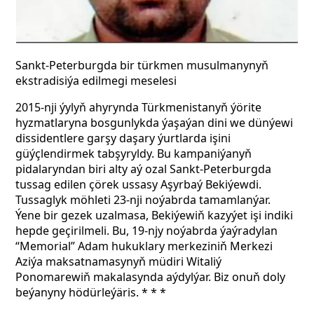
Sankt-Peterburgda bir türkmen musulmanynyň
ekstradisiýa edilmegi meselesi
2015-nji ýylyň ahyrynda Türkmenistanyň ýörite
hyzmatlaryna bosgunlykda ýaşaýan dini we dünýewi
dissidentlere garşy daşary ýurtlarda işini
güýçlendirmek tabşyryldy. Bu kampaniýanyň
pidalaryndan biri alty aý ozal Sankt-Peterburgda
tussag edilen çörek ussasy Aşyrbaý Bekiýewdi.
Tussaglyk möhleti 23-nji noýabrda tamamlanýar.
Ýene bir gezek uzalmasa, Bekiýewiň kazyýet işi indiki
hepde geçirilmeli. Bu, 19-njy noýabrda ýaýradylan
“Memorial” Adam hukuklary merkeziniň Merkezi
Aziýa maksatnamasynyň müdiri Witaliý
Ponomarewiň makalasynda aýdylýar. Biz onuň doly
beýanyny hödürleýäris. * * *