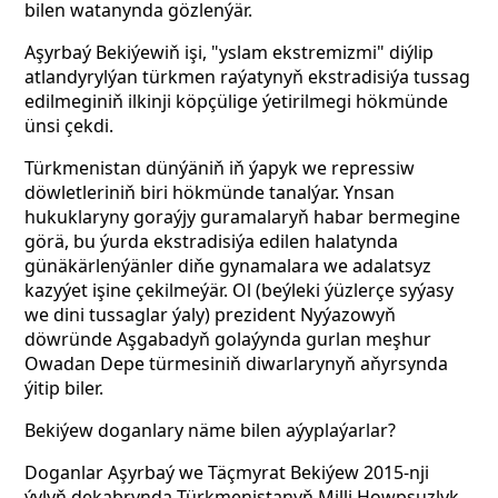
bilen watanynda gözlenýär.
Aşyrbaý Bekiýewiň işi, "yslam ekstremizmi" diýlip
atlandyrylýan türkmen raýatynyň ekstradisiýa tussag
edilmeginiň ilkinji köpçülige ýetirilmegi hökmünde
ünsi çekdi.
Türkmenistan dünýäniň iň ýapyk we repressiw
döwletleriniň biri hökmünde tanalýar. Ynsan
hukuklaryny goraýjy guramalaryň habar bermegine
görä, bu ýurda ekstradisiýa edilen halatynda
günäkärlenýänler diňe gynamalara we adalatsyz
kazyýet işine çekilmeýär. Ol (beýleki ýüzlerçe syýasy
we dini tussaglar ýaly) prezident Nyýazowyň
döwründe Aşgabadyň golaýynda gurlan meşhur
Owadan Depe türmesiniň diwarlarynyň aňyrsynda
ýitip biler.
Bekiýew doganlary näme bilen aýyplaýarlar?
Doganlar Aşyrbaý we Täçmyrat Bekiýew 2015-nji
ýylyň dekabrynda Türkmenistanyň Milli Howpsuzlyk