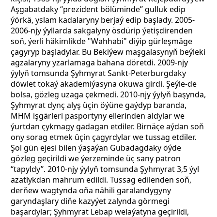
Aşgabatdaky “prezident bölüminde” gulluk edip
ýörkä, yslam kadalaryny berjaý edip başlady. 2005-
2006-njy ýyllarda sakgalyny ösdürip ýetişdirenden
soň, ýerli häkimlikde "Wahhabi" diýip gürleşmäge
çagyryp başladylar. Bu Bekiýew maşgalasynyň beýleki
agzalaryny yzarlamaga bahana döretdi. 2009-njy
ýylyň tomsunda Şyhmyrat Sankt-Peterburgdaky
döwlet tokaý akademiýasyna okuwa girdi. Şeýle-de
bolsa, gözleg uzaga çekmedi. 2010-njy ýylyň başynda,
Şyhmyrat dynç alyş üçin öýüne gaýdyp baranda,
MHM işgärleri pasportyny ellerinden aldylar we
ýurtdan çykmagy gadagan etdiler. Birnäçe aýdan soň
ony sorag etmek üçin çagyrdylar we tussag etdiler.
Şol gün ejesi bilen ýaşaýan Gubadagdaky öýde
gözleg geçirildi we ýerzeminde üç sany patron
“tapyldy”. 2010-njy ýylyň tomsunda Şyhmyrat 3,5 ýyl
azatlykdan mahrum edildi. Tussag edilenden soň,
derňew wagtynda oňa nähili garalandygyny
garyndaşlary diňe kazyýet zalynda görmegi
başardylar; Şyhmyrat Lebap welaýatyna geçirildi,