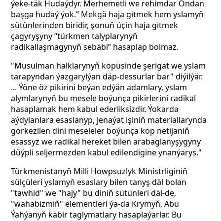
ýeke-täk Hudaýdyr. Merhemetli we rehimdar Ondan
başga hudaý ýok.” Mekgä haja gitmek hem yslamyň
sütünlerinden biridir, şonuň üçin haja gitmek
çagyryşyny “türkmen talyplarynyň
radikallaşmagynyň sebäbi” hasaplap bolmaz.
"Musulman halklarynyň köpüsinde şerigat we yslam
tarapyndan ýazgarylýan däp-dessurlar bar" diýilýär.
... Ýöne öz pikirini beýan edýän adamlary, yslam
alymlarynyň bu mesele boýunça pikirlerini radikal
hasaplamak hem kabul ederliksizdir. Ýokarda
aýdylanlara esaslanyp, jenaýat işiniň materiallarynda
görkezilen dini meseleler boýunça köp netijäniň
esassyz we radikal hereket bilen arabaglanyşygyny
düýpli seljermezden kabul edilendigine ynanýarys."
Türkmenistanyň Milli Howpsuzlyk Ministrliginiň
sülçüleri yslamyň esaslary bilen tanyş däl bolan
"tawhid" we "hajy" bu diniň sütünleri däl-de,
"wahabizmiň" elementleri ýa-da Krymyň, Abu
Ýahýanyň käbir taglymatlary hasaplaýarlar. Bu