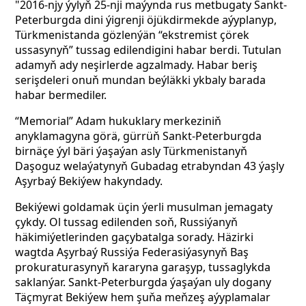
"2016-njy ýylyň 25-nji maýynda rus metbugaty Sankt-
Peterburgda dini ýigrenji öjükdirmekde aýyplanyp,
Türkmenistanda gözlenýän “ekstremist çörek
ussasynyň” tussag edilendigini habar berdi. Tutulan
adamyň ady neşirlerde agzalmady. Habar beriş
serişdeleri onuň mundan beýläkki ykbaly barada
habar bermediler.
“Memorial” Adam hukuklary merkeziniň
anyklamagyna görä,
gürrüň Sankt-Peterburgda
birnäçe ýyl bäri ýaşaýan asly Türkmenistanyň
Daşoguz welaýatynyň Gubadag etrabyndan 43 ýaşly
Aşyrbaý Bekiýew hakyndady.
Bekiýewi goldamak üçin ýerli musulman jemagaty
çykdy. Ol tussag edilenden soň, Russiýanyň
häkimiýetlerinden gaçybatalga sorady. Häzirki
wagtda Aşyrbaý Russiýa Federasiýasynyň Baş
prokuraturasynyň kararyna garaşyp, tussaglykda
saklanýar. Sankt-Peterburgda ýaşaýan uly dogany
Täçmyrat Bekiýew hem şuňa meňzeş aýyplamalar