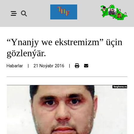
“Ynanjy we ekstremizm” üçin
gözlenýär.
Habarlar
|
21 Noýabr 2016
|