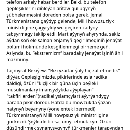
telefon arkaly habar berdiler. Belki, bu telefon
gepleşiklerini diňleýän aňtaw gullugynyň
şübhelenmesini döreden bolsa gerek. Jemal
Türkmenistana gaýdyp gelende, Milli howpsuzlyk
ministrligine çagyryldy we geçiren zadyny
tabşyrmagy teklip etdi. Mart aýynyň ahyrynda, sekiz
aýdan soň ele salnan enjamyň geçirilmeginiň jenaýat
bölümi hökmünde kesgitlenmegi birneme geň.
Aslynda, bu “ekstremizm” baradaky jenaýat işiniň ähli
mazmuny.
Täçmyrat Bekiýew: "Bizi yzarlar ýaly hiç zat etmedik"
diýýär. Gepleşigimizde, pikirlerinde asla radikal
däldigi, özüni "kiçijik bir günä üçin beýleki
musulmanlary imansyzlykda aýyplaýan"
"takfirilerden"(radikal yslamçylar) aýyrýandygy
barada pikir döredi. Hatda bu mowzukda ýazan
hatynyň beýanyny (ýöne entek ibermedi)
Türkmenistanyň Milli howpsuzlyk ministrligine
görkezdi. Şeýle-de bolsa, umyt etmek kyn. Özüni
düşündirmek synanyşygynyň türkmenler tarapyndan