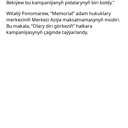
Bekiýew bu kampaniýanyň pidalarynyň biri boldy."
Witaliý Ponomarew, “Memorial” adam hukuklary
merkeziniň Merkezi Aziýa maksatnamasynyň müdiri.
Bu makala, “Olary diri görkeziň” halkara
kampaniýasynyň çäginde taýýarlandy.