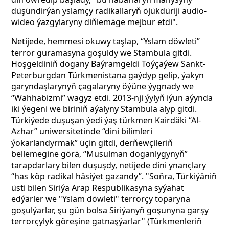
düşündirýän yslamçy radikallaryň öjükdüriji audio-
wideo ýazgylaryny diňlemäge mejbur etdi".
Netijede, hemmesi okuwy taşlap, “Yslam döwleti”
terror guramasyna goşuldy we Stambula gitdi.
Hoşgeldiniň dogany Baýramgeldi Toýçaýew Sankt-
Peterburgdan Türkmenistana gaýdyp gelip, ýakyn
garyndaşlarynyň çagalaryny öýüne ýygnady we
“Wahhabizmi” wagyz etdi. 2013-nji ýylyň iýun aýynda
iki ýegeni we biriniň aýalyny Stambula alyp gitdi.
Türkiýede duşuşan ýedi ýaş türkmen Kairdäki “Al-
Azhar” uniwersitetinde “dini bilimleri
ýokarlandyrmak” üçin gitdi, derňewçileriň
bellemegine görä, “Musulman doganlygynyň”
tarapdarlary bilen duşuşdy, netijede dini ynançlary
“has köp radikal häsiýet gazandy”.
"Soňra, Türkiýäniň
üsti bilen Siriýa Arap Respublikasyna syýahat
edýärler we "Yslam döwleti" terrorçy toparyna
goşulýarlar, şu gün bolsa Siriýanyň goşunyna garşy
terrorçylyk göreşine gatnaşýarlar" (Türkmenleriň