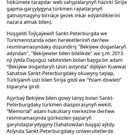
hökümete tarapdar web sahypalarynyň häzirki Siriýa
gapma-garşylygyna türkmen raýatlarynyň
gatnaşmagyny birnäçe gezek inkär edýändiklerini
nazara almak bilen).
Hoşgeldi Toýçaýewiň Sankt-Peterburgda we
Türkmenistanda eden hereketleriniň derňew
resminamasyndaky düşündiriş "Bekiýew doganlaryň
adyndan", "Bekiýewler bilen bilelikde" we ş.m. 2013-
nji ýylda Daşoguz sebitinden bolan başga bir adam
“Bekiýew doganlaryň täsiri astynda” diýilýän Kuwwat
Sahatow Sankt-Peterburgdaky okuwyny taşlap,
Türkiýäniň üsti bilen Siriýa gitdi we “Yslam döwleti”
toparyna girdi.
Aşyrbaý Bekiýew bilen gowy tanyş bolan Sankt-
Peterburgdaky türkmen diasporasynyň wekili,
“Memorial” adam hukuklary merkezine derňew
resminamasynda görkezilen ýaşlaryň
garyndaşlarydygyny (Sahatowdan başga) aýtdy.
Aslynda Sankt-Peterburgdaky uniwersitetlerde