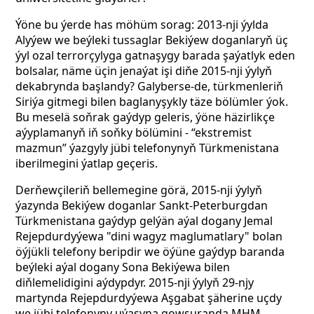
Ýöne bu ýerde has möhüm sorag: 2013-nji ýylda
Alyýew we beýleki tussaglar Bekiýew doganlaryň üç
ýyl ozal terrorçylyga gatnaşygy barada şaýatlyk eden
bolsalar, näme üçin jenaýat işi diňe 2015-nji ýylyň
dekabrynda başlandy? Galyberse-de, türkmenleriň
Siriýa gitmegi bilen baglanyşykly täze bölümler ýok.
Bu meselä soňrak gaýdyp geleris, ýöne häzirlikçe
aýyplamanyň iň soňky bölümini - “ekstremist
mazmun” ýazgyly jübi telefonynyň Türkmenistana
iberilmegini ýatlap geçeris.
Derňewçileriň bellemegine görä, 2015-nji ýylyň
ýazynda Bekiýew doganlar Sankt-Peterburgdan
Türkmenistana gaýdyp gelýän aýal dogany Jemal
Rejepdurdyýewa "dini wagyz maglumatlary" bolan
öýjükli telefony beripdir we öýüne gaýdyp baranda
beýleki aýal dogany Sona Bekiýewa bilen
diňlemelidigini aýdypdyr. 2015-nji ýylyň 29-njy
martynda Rejepdurdyýewa Aşgabat şäherine uçdy
we jübi telefonyny uýasyna gowşuranda MHM