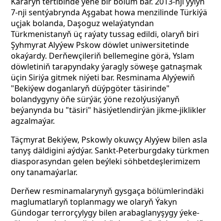
Kararyň tertibinde ýene bir bölüm bar. 2013-nji ýylyň
7-nji sentýabrynda Aşgabat howa menzilinde Türkiýä
uçjak bolanda, Daşoguz welaýatyndan
Türkmenistanyň üç raýaty tussag edildi, olaryň biri
Şyhmyrat Alyýew Pskow döwlet uniwersitetinde
okaýardy. Derňewçileriň bellemegine görä, Yslam
döwletiniň tarapyndaky ýaragly söweşe gatnaşmak
üçin Siriýa gitmek niýeti bar. Resminama Alyýewiň
"Bekiýew doganlaryň düýpgöter täsirinde"
bolandygyny öňe sürýär, ýöne rezolýusiýanyň
beýanynda bu "täsiri" häsiýetlendirýän jikme-jiklikler
agzalmaýar.
Täçmyrat Bekiýew, Pskowly okuwçy Alyýew bilen asla
tanyş däldigini aýdýar. Sankt-Peterburgdaky türkmen
diasporasyndan gelen beýleki söhbetdeşlerimizem
ony tanamaýarlar.
Derňew resminamalarynyň gysgaça bölümlerindäki
maglumatlaryň toplanmagy we olaryň Ýakyn
Gündogar terrorçylygy bilen arabaglanyşygy ýeke-