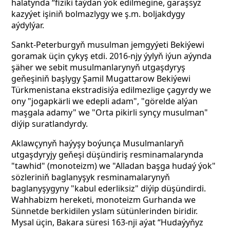
halatynda “fiziki taýdan ýok edilmegine, garaşsyz
kazyýet işiniň bolmazlygy we ş.m. boljakdygy
aýdylýar.
Sankt-Peterburgyň musulman jemgyýeti Bekiýewi
goramak üçin çykyş etdi. 2016-njy ýylyň iýun aýynda
şäher we sebit musulmanlarynyň utgaşdyryş
geňeşiniň başlygy Şamil Mugattarow Bekiýewi
Türkmenistana ekstradisiýa edilmezlige çagyrdy we
ony "jogapkärli we edepli adam", "görelde alýan
maşgala adamy" we "Orta pikirli synçy musulman"
diýip suratlandyrdy.
Aklawçynyň haýyşy boýunça Musulmanlaryň
utgaşdyryjy geňeşi düşündiriş resminamalarynda
"tawhid" (monoteizm) we "Alladan başga hudaý ýok"
sözleriniň baglanyşyk resminamalarynyň
baglanyşygyny "kabul ederliksiz" diýip düşündirdi.
Wahhabizm hereketi, monoteizm Gurhanda we
Sünnetde berkidilen yslam sütünlerinden biridir.
Mysal üçin, Bakara süresi 163-nji aýat “Hudaýyňyz