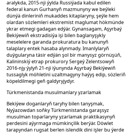
aralykda, 2015-nji ýylda Russiýada kabul edilen
federal kanun Gurhanyň mazmunyny we beýleki
dünýä dinleriniň mukaddes kitaplaryny, şeýle hem
olardan sözlemleri ekstremist maglumat hökmünde
ykrar etmegi gadagan edýär. Gynansagam, Aşyrbaý
Bekiýewiň ekstradisiýa işi bilen baglanyşykly
meselelere garanda prokuratura bu kanunyň
talaplary entek hasaba alynmady. Imanlylaryň
duýgularyna täsir edýän şol bir manysyz görnüşüň,
Kalininskiý etrap prokurory Sergeý Zelentsowyň
2016-njy ýylyň 21-nji iýunynda Aşyrbaý Bekiýewiň
tussaglyk möhletini uzaltmagyny haýyş edip, sözleriň
köpeldilmegi geň galdyryjydyr.
Türkmenistanda musulmanlary yzarlamak
Bekiýew doganlaryň taryhy bilen tanyşmak,
Nyýazowdan soňky Türkmenistanda garaşsyz
musulman toparlaryny yzarlamak praktikasynyň
perdesini aýyrmaga mümkinçilik berýär. Döwlet
tarapyndan rugsat berlen islendik dini işler bu ýerde