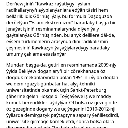
Derňewçiniň "Kawkaz raýatlygy" yslam
radikallarynyň aýyplanýanlara edýän täsiri hem
bellärliklidir. Görnüşi ýaly, bu formula Daşoguzda
derňelýän “Yslam ekstremizmi” baradaky başga bir
jenaýat işiniň resminamalarynda diýen ýaly
gaýtalanýar. Görnüşinden, bu anyk delillere däl-de,
eýsem türkmenleriň arasynda dini radikalizmiň
çeşmesiniň Kawkazyň ýaşaýjylarydygy baradaky
umumy çaklama esaslanýar.
Mundan başga-da, getirilen resminamada 2009-njy
ýylda Bekiýew doganlaryň bir çörekhanada
öz
dogduk mekanlaryndan
bolan 1991-nji ýylda doglan
we demirgazyk-günbatar hat alyş-tehniki
uniwersitetinde okamak üçin Sankt-Peterburg
şäherine gelen Hoşgeldi Toýçaýewe iş we maddy
kömek berendikleri aýdylýar. Ol bolsa öz gezeginde
öz gezeginde dogany we üç ýegenini
2010-2012-nji
ýyllarda demirgazyk paýtagtyna sapary ýeňilleşdirdi,
uniwersite girmäge kömek etdi, sonra bolsa olara
din öwredip başlady, "bu habarlaryň manysyny