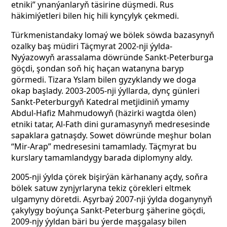
etniki” ynanýanlaryň täsirine düşmedi. Rus
häkimiýetleri bilen hiç hili kynçylyk çekmedi.
Türkmenistandaky lomaý we bölek söwda bazasynyň
ozalky baş müdiri Täçmyrat 2002-nji ýylda-
Nyýazowyň arassalama döwründe Sankt-Peterburga
göçdi, şondan soň hiç haçan watanyna baryp
görmedi. Tizara Yslam bilen gyzyklandy we doga
okap başlady. 2003-2005-nji ýyllarda, dynç günleri
Sankt-Peterburgyň Katedral metjidiniň ymamy
Abdul-Hafiz Mahmudowyň (häzirki wagtda ölen)
etniki tatar, Al-Fath dini guramasynyň medresesinde
sapaklara gatnaşdy. Sowet döwründe meşhur bolan
“Mir-Arap” medresesini tamamlady. Täçmyrat bu
kurslary tamamlandygy barada diplomyny aldy.
2005-nji ýylda çörek bişirýän kärhanany açdy, soňra
bölek satuw zynjyrlaryna tekiz çörekleri eltmek
ulgamyny döretdi. Aşyrbaý 2007-nji ýylda doganynyň
çakylygy boýunça Sankt-Peterburg şäherine göçdi,
2009-njy ýyldan bäri bu ýerde maşgalasy bilen