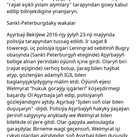
"raýat eşikli yslam alymlary" tarapyndan gowy kabul
edilip bilinjekdigine ynanýaryn.
Sankt-Peterburgdaky wakalar
Aşyrbaý Bekiýew 2016-njy ýylyň 23-nji maýynda
polisiýa tarapyndan tussag edildi. Ir sagat 8
töweregi, üç polisiýa işgäri Leningrad sebitiniň Bugry
obasynda (Sankt-Peterburgyň eteginde) Aşyrbaýyň
bellige alnan ýerindäki öýüniň içine girdi. Olaryň biri
(raýat eşiginde) serhoş bolup, ýarag bilen haýbat
atyp, gözlenýän adamyň IGIL bilen
baglanyşyklydygyny mälim etdi. Öýüniň eýesi
Welmyrat “hukuk goraýjy işgärleri” köşeşdirmegi
başardy. Ol Aşyrbaýa jaň edip, polisiýanyň
gözleýändigini aýtdy. Aşyrbaý "Işden soň olar bilen
duşuşaryn" -diýdi. Polisiýa Aşyrbaýyň hakyky ýaşaýan
ýeriniň salgysyny anyklady we Welmyrat bilen
bilelikde ol ýere gitdi. Olar gapyda awtoulagda
garaşdylar. Birneme wagt geçensoň, Welmyrat işi
çykyp olardan aýrylypdyr, soň Aşyrbaý bilen duşuşdy