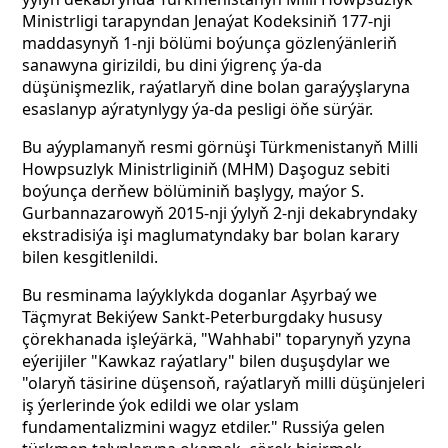
Ministrligi tarapyndan Jenaýat Kodeksiniň 177-nji
maddasynyň 1-nji bölümi boýunça gözlenýänleriň
sanawyna girizildi, bu dini ýigrenç ýa-da
düşünişmezlik, raýatlaryň dine bolan garaýyşlaryna
esaslanyp aýratynlygy ýa-da pesligi öňe sürýär.
Bu aýyplamanyň resmi görnüşi Türkmenistanyň Milli
Howpsuzlyk Ministrliginiň (MHM) Daşoguz sebiti
boýunça derňew bölüminiň başlygy, maýor S.
Gurbannazarowyň 2015-nji ýylyň 2-nji dekabryndaky
ekstradisiýa işi maglumatyndaky bar bolan karary
bilen kesgitlenildi.
Bu resminama laýyklykda doganlar Aşyrbaý we
Täçmyrat Bekiýew Sankt-Peterburgdaky hususy
çörekhanada işleýärkä, "Wahhabi" toparynyň yzyna
eýerijiler "Kawkaz raýatlary" bilen duşuşdylar
we
"olaryň täsirine düşensoň, raýatlaryň milli düşünjeleri
iş ýerlerinde ýok edildi we olar yslam
fundamentalizmini wagyz etdiler." Russiýa gelen