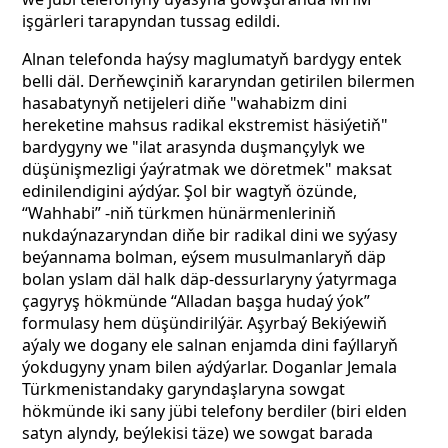
işgärleri tarapyndan tussag edildi.
Alnan telefonda haýsy maglumatyň bardygy entek
belli däl. Derňewçiniň kararyndan getirilen bilermen
hasabatynyň netijeleri diňe "wahabizm dini
hereketine mahsus radikal ekstremist häsiýetiň"
bardygyny we "ilat arasynda duşmançylyk we
düşünişmezligi ýaýratmak we döretmek" maksat
edinilendigini aýdýar. Şol bir wagtyň özünde,
“Wahhabi” -niň türkmen hünärmenleriniň
nukdaýnazaryndan diňe bir radikal dini we syýasy
beýannama bolman, eýsem musulmanlaryň däp
bolan yslam däl halk däp-dessurlaryny ýatyrmaga
çagyryş hökmünde “Alladan başga hudaý ýok”
formulasy hem düşündirilýär. Aşyrbaý Bekiýewiň
aýaly we dogany ele salnan enjamda dini faýllaryň
ýokdugyny ynam bilen aýdýarlar. Doganlar Jemala
Türkmenistandaky garyndaşlaryna sowgat
hökmünde iki sany jübi telefony berdiler (biri elden
satyn alyndy, beýlekisi täze) we sowgat barada