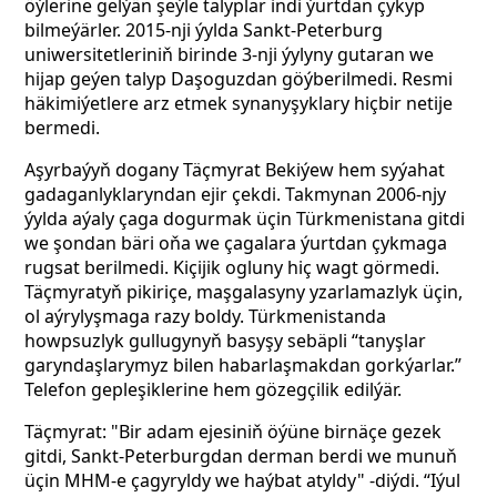
öýlerine gelýän şeýle talyplar indi ýurtdan çykyp
bilmeýärler. 2015-nji ýylda Sankt-Peterburg
uniwersitetleriniň birinde 3-nji ýylyny gutaran we
hijap geýen talyp Daşoguzdan göýberilmedi. Resmi
häkimiýetlere arz etmek synanyşyklary hiçbir netije
bermedi.
Aşyrbaýyň dogany Täçmyrat Bekiýew hem syýahat
gadaganlyklaryndan ejir çekdi. Takmynan 2006-njy
ýylda aýaly çaga dogurmak üçin Türkmenistana gitdi
we şondan bäri oňa we çagalara ýurtdan çykmaga
rugsat berilmedi. Kiçijik ogluny hiç wagt görmedi.
Täçmyratyň pikiriçe, maşgalasyny yzarlamazlyk üçin,
ol aýrylyşmaga razy boldy. Türkmenistanda
howpsuzlyk gullugynyň basyşy sebäpli “tanyşlar
garyndaşlarymyz bilen habarlaşmakdan gorkýarlar.”
Telefon gepleşiklerine hem gözegçilik edilýär.
Täçmyrat: "Bir adam ejesiniň öýüne birnäçe gezek
gitdi, Sankt-Peterburgdan derman berdi we munuň
üçin MHM-e çagyryldy we haýbat atyldy" -diýdi. “Iýul