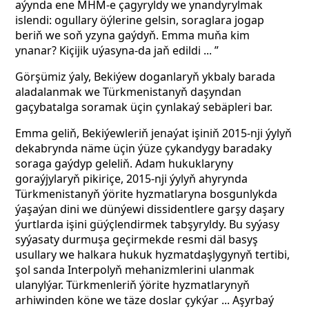
aýynda ene MHM-e çagyryldy we ynandyrylmak
islendi: ogullary öýlerine gelsin, soraglara jogap
beriň we soň yzyna gaýdyň. Emma muňa kim
ynanar? Kiçijik uýasyna-da jaň edildi ... ”
Görşümiz ýaly, Bekiýew doganlaryň ykbaly barada
aladalanmak we Türkmenistanyň daşyndan
gaçybatalga soramak üçin çynlakaý sebäpleri bar.
Emma geliň, Bekiýewleriň jenaýat işiniň 2015-nji ýylyň
dekabrynda näme üçin ýüze çykandygy baradaky
soraga gaýdyp geleliň. Adam hukuklaryny
goraýjylaryň pikiriçe, 2015-nji ýylyň ahyrynda
Türkmenistanyň ýörite hyzmatlaryna bosgunlykda
ýaşaýan dini we dünýewi dissidentlere garşy daşary
ýurtlarda işini güýçlendirmek tabşyryldy. Bu syýasy
syýasaty durmuşa geçirmekde resmi däl basyş
usullary we halkara hukuk hyzmatdaşlygynyň tertibi,
şol sanda Interpolyň mehanizmlerini ulanmak
ulanylýar. Türkmenleriň ýörite hyzmatlarynyň
arhiwinden köne we täze doslar çykýar ... Aşyrbaý