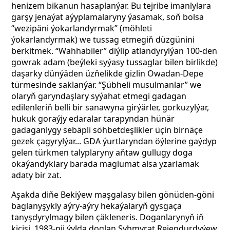
henizem bikanun hasaplanýar. Bu tejribe imanlylara
garşy jenaýat aýyplamalaryny ýasamak, soň bolsa
“wezipäni ýokarlandyrmak” (möhleti
ýokarlandyrmak) we tussag etmegiň düzgünini
berkitmek. “Wahhabiler” diýlip atlandyrylýan 100-den
gowrak adam (beýleki syýasy tussaglar bilen birlikde)
daşarky dünýäden üzňelikde gizlin Owadan-Depe
türmesinde saklanýar. “Şübheli musulmanlar” we
olaryň garyndaşlary syýahat etmegi gadagan
edilenleriň belli bir sanawyna girýärler, gorkuzylýar,
hukuk goraýjy edaralar tarapyndan hünär
gadaganlygy sebäpli söhbetdeşlikler üçin birnäçe
gezek çagyrylýar... GDA ýurtlaryndan öýlerine gaýdyp
gelen türkmen talyplaryny aňtaw gullugy doga
okaýandyklary barada maglumat alsa yzarlamak
adaty bir zat.
Aşakda diňe Bekiýew maşgalasy bilen gönüden-göni
baglanyşykly aýry-aýry hekaýalaryň gysgaça
tanyşdyrylmagy bilen çäkleneris. Doganlarynyň iň
kiçisi, 1983-nji ýylda doglan Şyhmyrat Rejepdurdyýew