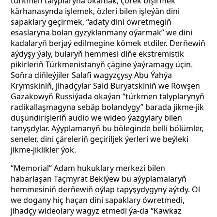
türkmen talyplaryna okamak, çörek bişirmek
kärhanasynda işlemek, özleri bilen işleýän dini
sapaklary geçirmek, “adaty dini öwretmegiň
esaslaryna bolan gyzyklanmany oýarmak” we dini
kadalaryň berjaý edilmegine kömek etdiler. Derňewiň
aýdyşy ýaly, bularyň hemmesi diňe ekstremistik
pikirleriň Türkmenistanyň çägine ýaýramagy üçin.
Soňra diňleýjiler Salafi wagyzçysy Abu Ýahýa
Krymskiniň, jihadçylar Said Buryatskiniň we Röwşen
Gazakowyň Russiýada okaýan “türkmen talyplarynyň
radikallaşmagyna sebäp bolandygy” barada jikme-jik
düşündirişleriň audio we wideo ýazgylary bilen
tanyşdylar. Aýyplamanyň bu böleginde belli bölümler,
seneler, dini çäreleriň geçiriljek ýerleri we beýleki
jikme-jiklikler ýok.
“Memorial” Adam hukuklary merkezi bilen
habarlaşan Täçmyrat Bekiýew bu aýyplamalaryň
hemmesiniň derňewiň oýlap tapyşydygyny aýtdy. Ol
we dogany hiç haçan dini sapaklary öwretmedi,
jihadçy wideolary wagyz etmedi ýa-da “Kawkaz