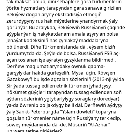
täk maksat bolup, dini sebäplere görä türkmenleriň
ýörite hyzmatlary tarapyndan gara sanawa girizilen
Bekiýew doganlaryny ekstradisiýa etmegiň
zerurdygyny rus häkimiýetlerine ynandyrmak ýaly
görünýär. Bu aralykda, Bekiýewiň Russiýanyň çäginde
aýyplanýan iş hakykatdanam amala aşyrylan bolsa,
Jenaýat kodeksiniň has çynlakaý maddalaryna
bölünerdi. Diňe Türkmenistanda däl, eýsem biziň
ýurdumyzda-da. Şeýle-de bolsa, Russiýanyň FSB aç-
açan toslanan işe aýratyn gyzyklanma bildirmedi.
Derňew maglumatlaryndaky ownuk gapma-
garşylyklar hakda gürleşeliň. Mysal üçin, Röwşen
Gazakowyň bu işde agzalan sözleriniň (2013-nji ýylda
Siriýada tussag edilen etnik türkmen jyhadçysy,
hökümet güýçleri tarapyndan tussag edilenden soň
aýdan sözleriniň ygtybarlylygy soraglary döredýär)
ýa-da öwrenip boljakdygy belli däl. Derňewiň aýdyşy
ýaly Sankt-Peterburgda "Yslam döwleti" toparyna
goşulan türkmenler näme üçin Russiýany terk edip,
söweş meýdanynda däl-de, Müsüriň “Al-Azhar”
uniwersitetine gidýärler?