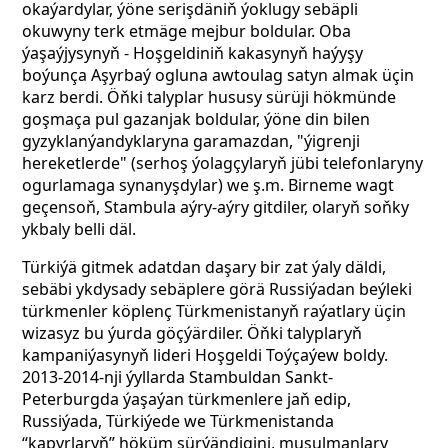
okaýardylar, ýöne serişdäniň ýoklugy sebäpli
okuwyny terk etmäge mejbur boldular. Oba
ýaşaýjysynyň - Hoşgeldiniň kakasynyň haýyşy
boýunça Aşyrbaý ogluna awtoulag satyn almak üçin
karz berdi. Öňki talyplar hususy sürüji hökmünde
goşmaça pul gazanjak boldular, ýöne din bilen
gyzyklanýandyklaryna garamazdan, "ýigrenji
hereketlerde" (serhoş ýolagçylaryň jübi telefonlaryny
ogurlamaga synanyşdylar) we ş.m. Birneme wagt
geçensoň, Stambula aýry-aýry gitdiler, olaryň soňky
ykbaly belli däl.
Türkiýä gitmek adatdan daşary bir zat ýaly däldi,
sebäbi ykdysady sebäplere görä Russiýadan beýleki
türkmenler köplenç Türkmenistanyň raýatlary üçin
wizasyz bu ýurda göçýärdiler. Öňki talyplaryň
kampaniýasynyň lideri Hoşgeldi Toýçaýew boldy.
2013-2014-nji ýyllarda Stambuldan Sankt-
Peterburgda ýaşaýan türkmenlere jaň edip,
Russiýada, Türkiýede we Türkmenistanda
“kapyrlaryň” höküm sürýändigini, musulmanlary