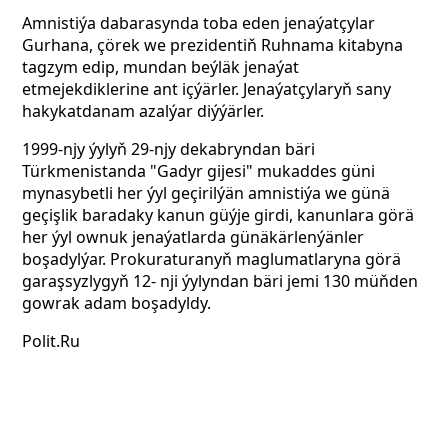
Amnistiýa dabarasynda toba eden jenaýatçylar
Gurhana, çörek we prezidentiň Ruhnama kitabyna
tagzym edip, mundan beýläk jenaýat
etmejekdiklerine ant içýärler. Jenaýatçylaryň sany
hakykatdanam azalýar diýýärler.
1999-njy ýylyň 29-njy dekabryndan bäri
Türkmenistanda "Gadyr gijesi" mukaddes güni
mynasybetli her ýyl geçirilýän amnistiýa we günä
geçişlik baradaky kanun güýje girdi, kanunlara görä
her ýyl ownuk jenaýatlarda günäkärlenýänler
boşadylýar. Prokuraturanyň maglumatlaryna görä
garaşsyzlygyň 12- nji
ýylyndan bäri jemi 130 müňden
gowrak adam boşadyldy.
Polit.Ru