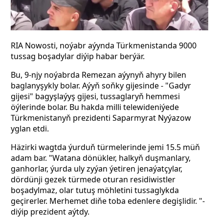
RIA Nowosti, noýabr aýynda Türkmenistanda 9000
tussag boşadylar diýip habar berýär.
Bu, 9-njy noýabrda Remezan aýynyň ahyry bilen
baglanyşykly bolar. Aýyň soňky gijesinde - "Gadyr
gijesi" bagyşlaýyş gijesi, tussaglaryň hemmesi
öýlerinde bolar. Bu hakda milli telewideniýede
Türkmenistanyň prezidenti Saparmyrat Nyýazow
yglan etdi.
Häzirki wagtda ýurduň türmelerinde jemi 15.5 müň
adam bar. "Watana dönükler, halkyň duşmanlary,
ganhorlar, ýurda uly zyýan ýetiren jenaýatçylar,
dördünji gezek türmede oturan residiwistler
boşadylmaz, olar tutuş möhletini tussaglykda
geçirerler. Merhemet diňe toba edenlere degişlidir. "-
diýip prezident aýtdy.