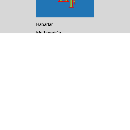
Habarlar
Multimediýa
Hasabat
Kitaphana
Arhiw
Biz barada
Turkmenistan Helsinki
Foundation for Human Rights
25 Knaz Dondukov str., ap.2
Varna, 9000
Bulgaria
Tel.
+359 52 609854
E-mail:
tkmprotect@gmail.com