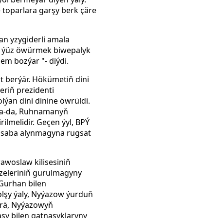
 toparlara garşy berk çäre
an yzygiderli amala
en ýüz öwürmek biwepalyk
em bozýar "- diýdi.
 berýär. Hökümetiň dini
riň prezidenti
ýan dini dinine öwrüldi.
ga-da, Ruhnamanyň
ilmelidir. Geçen ýyl, BPÝ
hasaba alynmagyna rugsat
rawoslaw kilisesiniň
äzeleriniň gurulmagyny
Gurhan bilen
lşy ýaly, Nyýazow ýurduň
görä, Nyýazowyň
sy bilen gatnaşyklaryny