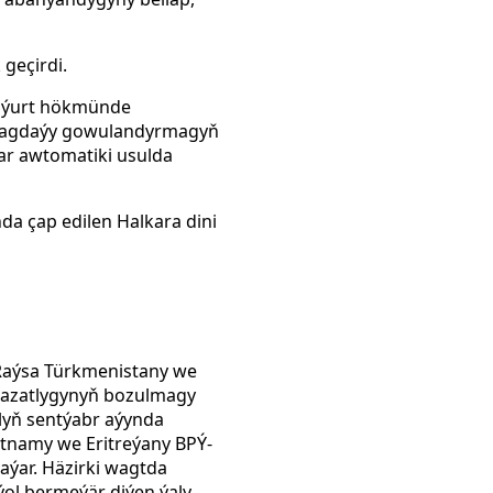
geçirdi.
ly ýurt hökmünde
na ýagdaýy gowulandyrmagyň
lar awtomatiki usulda
da çap edilen Halkara dini
 Raýsa Türkmenistany we
ç azatlygynyň bozulmagy
lyň sentýabr aýynda
etnamy we Eritreýany BPÝ-
aýar. Häzirki wagtda
ýol bermeýär diýen ýaly.