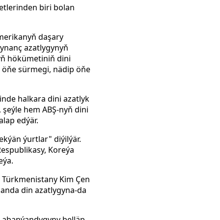
tlerinden biri bolan
Amerikanyň daşary
 ynanç azatlygynyň
ň hökümetiniň dini
e öňe sürmegi, nädip öňe
nde halkara dini azatlyk
 şeýle hem ABŞ-nyň dini
alap edýär.
ýän ýurtlar" diýilýär.
Respublikasy, Koreýa
eýa.
y Türkmenistany Kim Çen
 sanda din azatlygyna-da
 abanýandygyny belläp,