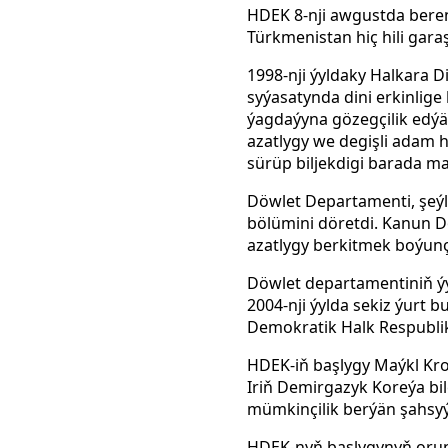
HDEK 8-nji awgustda beren
Türkmenistan hiç hili garaş
1998-nji ýyldaky Halkara 
syýasatynda dini erkinlige
ýagdaýyna gözegçilik edýä
azatlygy we degişli adam 
sürüp biljekdigi barada ma
Döwlet Departamenti, şeýl
bölümini döretdi. Kanun D
azatlygy berkitmek boýunça
Döwlet departamentiniň ýyl
2004-nji ýylda sekiz ýurt 
Demokratik Halk Respublik
HDEK-iň başlygy Maýkl Kr
Iriň Demirgazyk Koreýa bil
mümkinçilik berýän şahsyýe
HDEK-nyň başlygynyň orun