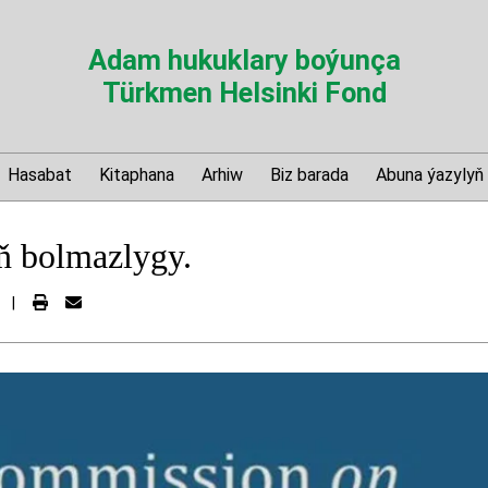
Adam hukuklary boýunça
Türkmen Helsinki Fond
Hasabat
Kitaphana
Arhiw
Biz barada
Abuna ýazylyň
ň bolmazlygy.
|