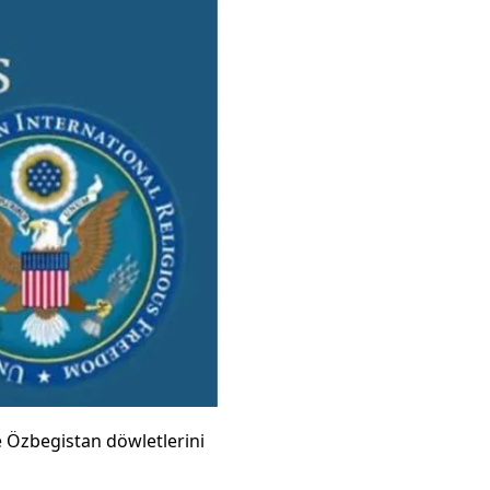
 Özbegistan döwletlerini