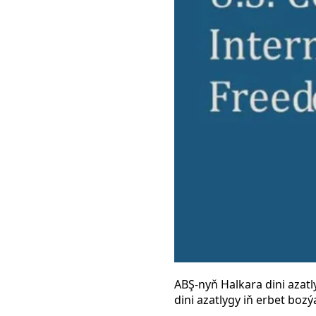
ABŞ-nyň Halkara dini azat
dini azatlygy iň erbet boz