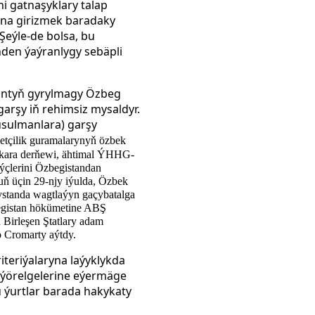
i gatnaşyklary talap
na girizmek baradaky
Şeýle-de bolsa, bu
ňden ýaýranlygy sebäpli
antyň gyrylmagy Özbeg
rşy iň rehimsiz mysaldyr.
usulmanlara) garşy
ýetçilik guramalarynyň özbek
lkara derňewi, ähtimal ÝHHG-
üýçlerini Özbegistandan
ň üçin 29-njy iýulda, Özbek
standa wagtlaýyn gaçybatalga
egistan hökümetine ABŞ
Birleşen Ştatlary adam
p Cromarty aýtdy.
teriýalaryna laýyklykda
ýörelgelerine eýermäge
 ýurtlar barada hakykaty