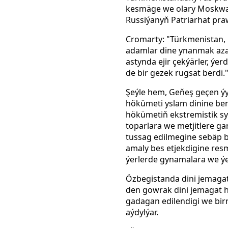
kesmäge we olary Moskwa
Russiýanyň Patriarhat pra
Cromarty: "Türkmenistan, 
adamlar dine ynanmak azat
astynda ejir çekýärler, ýe
de bir gezek rugsat berdi." 
Şeýle hem, Geňeş geçen ý
hökümeti yslam dinine ber
hökümetiň ekstremistik sy
toparlara we metjitlere g
tussag edilmegine sebäp b
amaly bes etjekdigine res
ýerlerde gynamalara we ýe
Özbegistanda dini jemagatl
den gowrak dini jemagat h
gadagan edilendigi we birnä
aýdylýar.