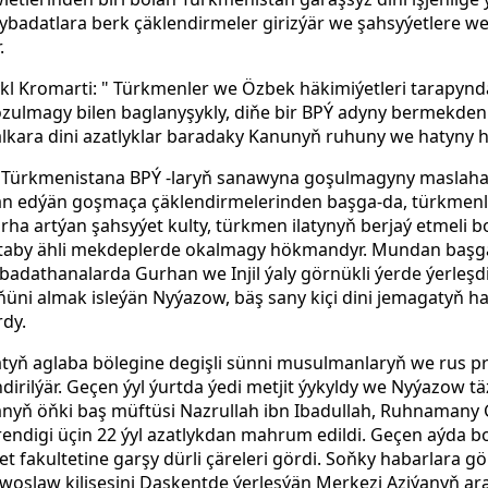
ybadatlara berk çäklendirmeler girizýär we şahsyýetlere we
.
l Kromarti: " Türkmenler we Özbek häkimiýetleri tarapynd
bozulmagy bilen baglanyşykly, diňe bir BPÝ adyny bermekd
lkara dini azatlyklar baradaky Kanunyň ruhuny we hatyny h
i Türkmenistana BPÝ -laryň sanawyna goşulmagyny maslahat
an edýän goşmaça çäklendirmelerinden başga-da, türkmenle
 artýan şahsyýet kulty, türkmen ilatynyň berjaý etmeli bol
kitaby ähli mekdeplerde okalmagy hökmandyr. Mundan baş
badathanalarda Gurhan we Injil ýaly görnükli ýerde ýerleşdir
ňüni almak isleýän Nyýazow, bäş sany kiçi dini jemagatyň 
rdy.
 ilatyň aglaba bölegine degişli sünni musulmanlaryň we rus p
irilýär. Geçen ýyl ýurtda ýedi metjit ýykyldy we Nyýazow t
nyň öňki baş müftüsi Nazrullah ibn Ibadullah, Ruhnamany 
digi üçin 22 ýyl azatlykdan mahrum edildi. Geçen aýda bo
t fakultetine garşy dürli çäreleri gördi. Soňky habarlara 
oslaw kilisesini Daşkentde ýerleşýän Merkezi Aziýanyň ara