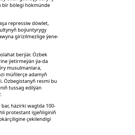
 bir bölegi hökmünde
aşa repressiw döwlet,
kultynyň boýuntyrygy
awyna girizilmezlige ýene-
slahat berýär. Özbek
rine ýetirmeýän ýa-da
aýry musulmanlara,
 özi müňlerçe adamyň
i. Özbegistanyň resmi bu
niň tussag edilýän
.
 bar, häzirki wagtda 100-
 protestant işjeňliginiň
kärçiligine çekilendigi