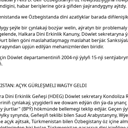
igini, habar berişlerine görä giňden ýaýrandygyny aýtdy.
istanda we Özbegistanda dini azatlyklar barada diňlenişik 
tlygy şeýle bir çynlakaý bozýar welin, aýratyn bir problema
ä gelende, Halkara Dini Erkinlik Kanuny, Döwlet sekretary
 ýurt bilen göni maslahatlaşmagy maslahat berýär. Sanksiýa
rapyndan üpjün edilýän mehanizmlerden biridir.
in Döwlet departamentiniň 2004-nji ýylyň 15-nji sentýabryn
ň.
ISTAN: AÇYK GÜRLEŞMELI WAGTY GELDI
a Dini Erkinlik Geňeşi (HDEG) Döwlet sekretary Kondoliza
iniň çynlakaý, yzygiderli we dowam edýän din ýa-da ynan
y ýurtlar" (BPÝ) hökmünde bellemegi teklip edýär.
Geçen ýy
ylky synynda, Geňeşiň teklibi bilen Saud Arabystanyny, Wý
e açyk aýtsak, Türkmenistan bilen Özbegistany öz içine alm
etlerinden biri bolan Türkmenistan garaşsyz dini işjeňlige 