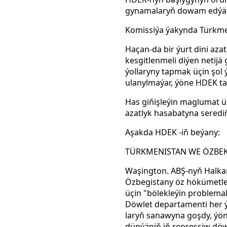
gynamalaryň dowam edýänd
Komissiýa ýakynda Türkmen
Haçan-da bir ýurt dini aza
kesgitlenmeli diýen netij
ýollaryny tapmak üçin şol
ulanylmaýar, ýöne HDEK ta
Has giňişleýin maglumat üç
azatlyk hasabatyna seredi
Aşakda HDEK -iň beýany:
TÜRKMENISTAN WE ÖZBEK
Waşington. ABŞ-nyň Halkar
Özbegistany öz hökümetler
üçin "bölekleýin problemal
Döwlet departamenti her ý
laryň sanawyna goşdy, ýön
dünýäniň iň repressiw döwl