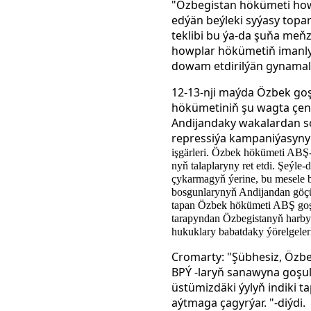
"Özbegistan hökümeti howp
edýän beýleki syýasy top
teklibi bu ýa-da şuňa meň
howplar hökümetiň imanlyl
dowam etdirilýän gynamal
12-13-nji maýda Özbek go
hökümetiniň şu wagta çen
Andijandaky wakalardan s
repressiýa kampaniýasyn
işgärleri. Özbek hökümeti ABŞ
nyň talaplaryny ret etdi. Şeýle
çykarmagyň ýerine, bu mesele 
bosgunlarynyň Andijandan göç
tapan Özbek hökümeti ABŞ goşu
tarapyndan Özbegistanyň harby
hukuklary babatdaky ýörelgeler
Cromarty: "Şübhesiz, Özbe
BPÝ -laryň sanawyna goşu
üstümizdäki ýylyň indiki 
aýtmaga çagyrýar. "-diýdi.