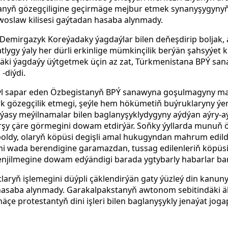
nyň gözegçiligine geçirmäge mejbur etmek synanyşygynyň
woslaw kilisesi gaýtadan hasaba alynmady.
Demirgazyk Koreýadaky ýagdaýlar bilen deňeşdirip boljak, 
lygy ýaly her dürli erkinlige mümkinçilik berýän şahsyýet 
rdäki ýagdaýy üýtgetmek üçin az zat, Türkmenistana BPÝ san
-diýdi.
yl sapar eden Özbegistanyň BPÝ sanawyna goşulmagyny ma
k gözegçilik etmegi, şeýle hem hökümetiň buýruklaryny ýe
ýasy meýilnamalar bilen baglanyşyklydygyny aýdýan aýry-
arşy çäre görmegini dowam etdirýär. Soňky ýyllarda munuň
oldy, olaryň köpüsi degişli amal hukugyndan mahrum edild
mi wada berendigine garamazdan, tussag edilenleriň köpüsi
njilmegine dowam edýändigi barada ygtybarly habarlar bar
aryň işlemegini düýpli çäklendirýän gaty ýüzleý din kanuny
asaba alynmady. Garakalpakstanyň awtonom sebitindäki ähli
çe protestantyň dini işleri bilen baglanyşykly jenaýat jogap