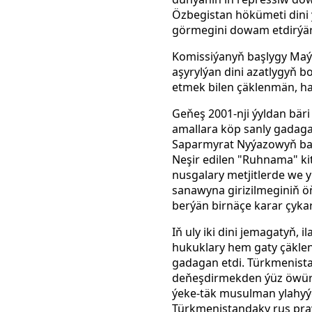
Özbegistan hökümeti dini 
görmegini dowam etdirýär
Komissiýanyň başlygy Maýk
aşyrylýan dini azatlygyň 
etmek bilen çäklenmän, ha
Geňeş 2001-nji ýyldan bär
amallara köp sanly gadag
Saparmyrat Nyýazowyň barha
Neşir edilen "Ruhnama" 
nusgalary metjitlerde we y
sanawyna girizilmeginiň ö
berýän birnäçe karar çyka
Iň uly iki dini jemagatyň,
hukuklary hem gaty çäklend
gadagan etdi. Türkmenista
deňeşdirmekden ýüz öwüren
ýeke-täk musulman ylahyýe
Türkmenistandaky rus praw