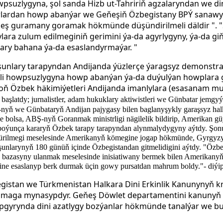
suzlygyna, şol sanda Hizb ut-Tahririň agzalaryndan we din
arlardan howp abanýar we Geňeşiň Özbegistany BPÝ sanawy
zeş guramany goramak hökmünde düşündirilmeli däldir ". "
ara zulum edilmeginiň gerimini ýa-da agyrlygyny, ýa-da gi
ary bahana ýa-da esaslandyrmaýar. "
şunlary tarapyndan Andijanda ýüzlerçe ýaragsyz demonstr
li howpsuzlygyna howp abanýan ýa-da duýulýan howplara ga
oň Özbek häkimiýetleri Andijanda imanlylara (esasanam m
y
başlatdy; jurnalistler, adam hukuklary aktiwistleri we Günbatar jemgy
-nyň we Günbataryň Andijan pajygasy bilen baglanyşykly garaşsyz ha
-de bolsa, ABŞ-nyň Goranmak ministrligi nägilelik bildirip, Amerikan g
boýunça kararyň Özbek tarapy tarapyndan alynmalydygyny aýtdy. Şonu
ürilmegi meselesinde Amerikanyň kömegine jogap hökmünde, Gyrgyzy
nlarynyň 180 günüň içinde Özbegistandan gitmelidigini aýtdy. "Özb
 bazasyny ulanmak meselesinde inisiatiwany bermek bilen Amerikanyň 
ine esaslanyp berk durmak üçin gowy pursatdan mahrum boldy."- diýi
gistan we Türkmenistan Halkara Dini Erkinlik Kanunynyň kri
lmaga mynasypdyr. Geňeş Döwlet departamentini kanunyň 
tapgyrynda dini azatlygy bozýanlar hökmünde tanalýar we bu