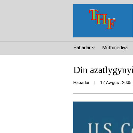
Habarlar
Multimediýa
Din azatlygyny
Habarlar
|
12 Awgust 2005