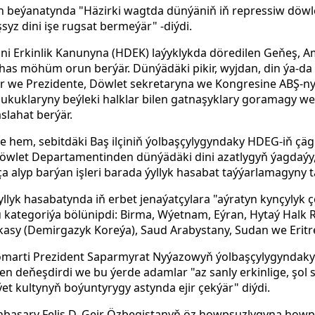
 beýanatynda "Häzirki wagtda dünýäniň iň repressiw döwle
syz dini işe rugsat bermeýär" -diýdi.
Dini Erkinlik Kanunyna (HDEK) laýyklykda döredilen Geňeş, 
 has möhüm orun berýär. Dünýädäki pikir, wyjdan, din ýa-da
r we Prezidente, Döwlet sekretaryna we Kongresine ABŞ-ny
hukuklaryny beýleki halklar bilen gatnaşyklary goramagy w
slahat berýär.
e hem, sebitdäki Baş ilçiniň ýolbaşçylygyndaky
HDEG-iň çägi
öwlet Departamentinden dünýädäki dini azatlygyň ýagdaýy,
 alyp barýan işleri barada ýyllyk hasabat taýýarlamagyny t
lyk hasabatynda iň erbet jenaýatçylara "aýratyn kynçylyk çek
bu kategoriýa bölünipdi: Birma, Wýetnam, Eýran, Hytaý Halk 
asy (Demirgazyk Koreýa), Saud Arabystany, Sudan we Eritr
omarti Prezident Saparmyrat Nyýazowyň ýolbaşçylygyndak
en deňeşdirdi we bu ýerde adamlar "az sanly erkinlige, şol
t kultynyň boýuntyrygy astynda ejir çekýär" diýdi.
basary Felis D. Geir Özbegistanyň öz howpsuzlygyna howp