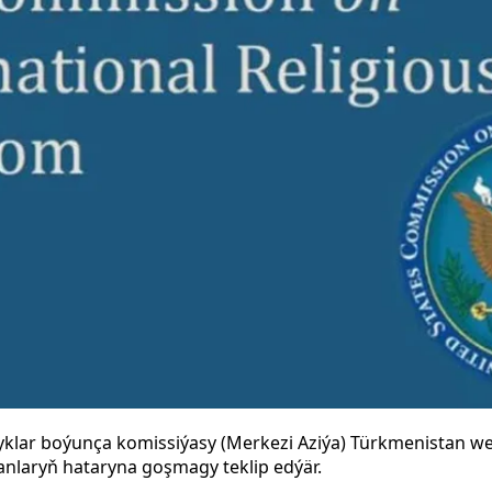
lyklar boýunça komissiýasy (Merkezi Aziýa) Türkmenistan we
ýanlaryň hataryna goşmagy teklip edýär.