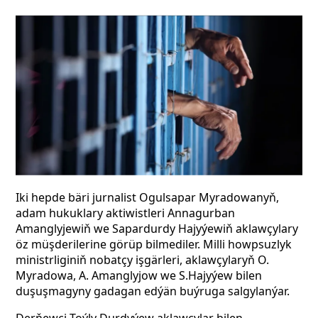
Iki hepde bäri jurnalist Ogulsapar Myradowanyň,
adam hukuklary aktiwistleri Annagurban
Amanglyjewiň we Sapardurdy Hajyýewiň aklawçylary
öz müşderilerine görüp bilmediler. Milli howpsuzlyk
ministrliginiň nobatçy işgärleri, aklawçylaryň O.
Myradowa, A. Amanglyjow we S.Hajyýew bilen
duşuşmagyny gadagan edýän buýruga salgylanýar.