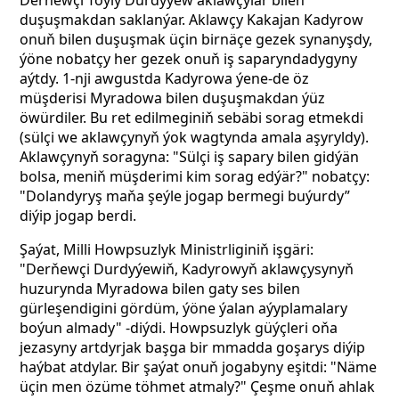
Derňewçi Toýly Durdyýew aklawçylar bilen
duşuşmakdan saklanýar. Aklawçy Kakajan Kadyrow
onuň bilen duşuşmak üçin birnäçe gezek synanyşdy,
ýöne nobatçy her gezek onuň iş saparyndadygyny
aýtdy. 1-nji awgustda Kadyrowa ýene-de öz
müşderisi Myradowa bilen duşuşmakdan ýüz
öwürdiler. Bu ret edilmeginiň sebäbi sorag etmekdi
(sülçi we aklawçynyň ýok wagtynda amala aşyryldy).
Aklawçynyň soragyna: "Sülçi iş sapary bilen gidýän
bolsa, meniň müşderimi kim sorag edýär?" nobatçy:
"Dolandyryş maňa şeýle jogap bermegi buýurdy”
diýip jogap berdi.
Şaýat, Milli Howpsuzlyk Ministrliginiň işgäri:
"Derňewçi Durdyýewiň, Kadyrowyň aklawçysynyň
huzurynda Myradowa bilen gaty ses bilen
gürleşendigini gördüm, ýöne ýalan aýyplamalary
boýun almady" -diýdi. Howpsuzlyk güýçleri oňa
jezasyny artdyrjak başga bir mmadda goşarys diýip
haýbat atdylar. Bir şaýat onuň jogabyny eşitdi: "Näme
üçin men özüme töhmet atmaly?" Çeşme onuň ahlak