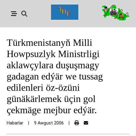
Türkmenistanyň Milli
Howpsuzlyk Ministrligi
aklawçylara duşuşmagy
gadagan edýär we tussag
edilenleri öz-özüni
günäkärlemek üçin gol
çekmäge mejbur edýär.
Habarlar
|
9 Awgust 2006
|