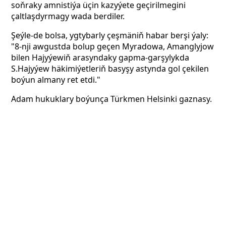
soňraky amnistiýa üçin kazyýete geçirilmegini
çaltlaşdyrmagy wada berdiler.
Şeýle-de bolsa, ygtybarly çeşmäniň habar berşi ýaly:
"8-nji awgustda bolup geçen Myradowa, Amanglyjow
bilen Hajyýewiň arasyndaky gapma-garşylykda
S.Hajyýew häkimiýetleriň basyşy astynda gol çekilen
boýun almany ret etdi."
Adam hukuklary boýunça Türkmen Helsinki gaznasy.