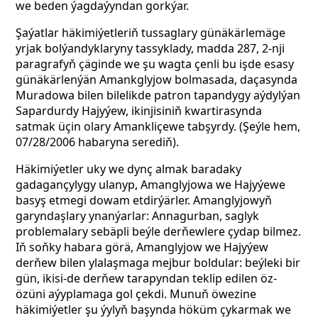
we beden ýagdaýyndan gorkýar.
Şaýatlar häkimiýetleriň tussaglary günäkärlemäge
yrjak bolýandyklaryny tassyklady, madda 287, 2-nji
paragrafyň çäginde
we şu wagta çenli bu işde esasy
günäkärlenýän Amankglyjow bolmasada, daçasynda
Muradowa bilen bilelikde patron tapandygy aýdylýan
Sapardurdy Hajyýew, ikinjisiniň kwartirasynda
satmak üçin olary Amankliçewe tabşyrdy. (Şeýle hem,
07/28/2006 habaryna serediň).
Häkimiýetler uky we dynç almak baradaky
gadagançylygy ulanyp, Amanglyjowa we Hajyýewe
basyş etmegi dowam etdirýärler. Amanglyjowyň
garyndaşlary ynanýarlar: Annagurban, saglyk
problemalary sebäpli beýle derňewlere çydap bilmez.
Iň soňky habara görä, Amanglyjow we Hajyýew
derňew bilen ylalaşmaga mejbur boldular: beýleki bir
gün, ikisi-de derňew tarapyndan teklip edilen öz-
özüni aýyplamaga gol çekdi. Munuň öwezine
häkimiýetler şu ýylyň başynda höküm çykarmak we