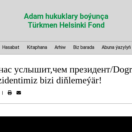
Adam hukuklary boýunça
Türkmen Helsinki Fond
Hasabat
Kitaphana
Arhiw
Biz barada
Abuna ýazylyň
нас услышит,чем президент/Dogru
zidentimiz bizi diňlemeýär!
|