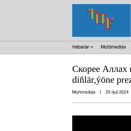
Habarlar
Multimediýa
Скорее Аллах 
diňlär,ýöne pre
Multimediýa
|
29 Iýul 2024