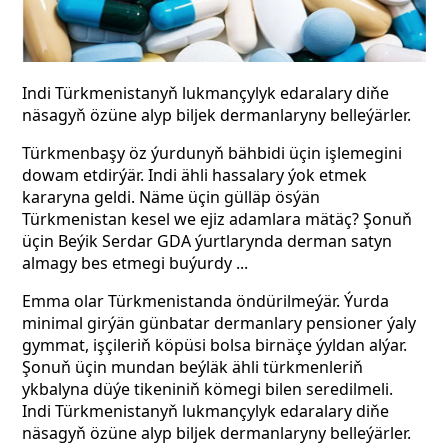
Indi Türkmenistanyň lukmançylyk edaralary diňe
näsagyň özüne alyp biljek dermanlaryny belleýärler.
Türkmenbaşy öz ýurdunyň bähbidi üçin işlemegini
dowam etdirýär. Indi ähli hassalary ýok etmek
kararyna geldi. Näme üçin gülläp ösýän
Türkmenistan kesel we ejiz adamlara mätäç? Şonuň
üçin Beýik Serdar GDA ýurtlarynda derman satyn
almagy bes etmegi buýurdy ...
Emma olar Türkmenistanda öndürilmeýär. Ýurda
minimal girýän günbatar dermanlary pensioner ýaly
gymmat, işçileriň köpüsi bolsa birnäçe ýyldan alýar.
Şonuň üçin mundan beýläk ähli türkmenleriň
ykbalyna düýe tikeniniň kömegi bilen seredilmeli.
Indi Türkmenistanyň lukmançylyk edaralary diňe
näsagyň özüne alyp biljek dermanlaryny belleýärler.