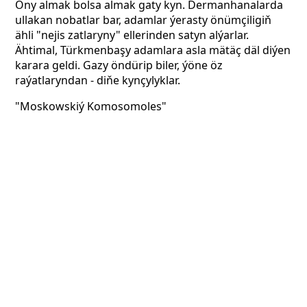
Ony almak bolsa almak gaty kyn. Dermanhanalarda
ullakan nobatlar bar, adamlar ýerasty önümçiligiň
ähli "nejis zatlaryny" ellerinden satyn alýarlar.
Ähtimal, Türkmenbaşy adamlara asla mätäç däl diýen
karara geldi. Gazy öndürip biler, ýöne öz
raýatlaryndan - diňe kynçylyklar.
"Moskowskiý Komosomoles"