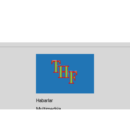
Habarlar
Multimediýa
Hasabat
Kitaphana