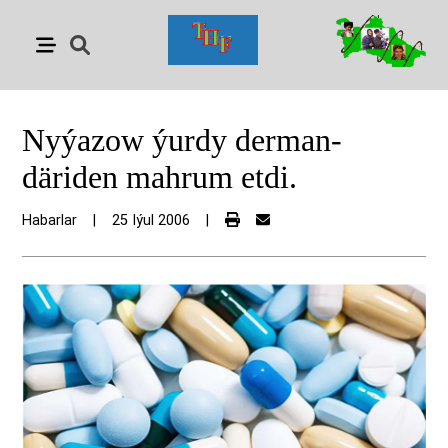
Nyýazow ýurdy derman-
däriden mahrum etdi.
Habarlar
|
25 Iýul 2006
|